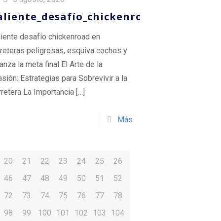
d_offer_thrilling_pixelated_poultry_cr
aliente_desafío_chickenroad_en_carrete
liente desafío chickenroad en
rreteras peligrosas, esquiva coches y
anza la meta final El Arte de la
sión: Estrategias para Sobrevivir a la
rretera La Importancia
[…]
Más
20
21
22
23
24
25
26
46
47
48
49
50
51
52
72
73
74
75
76
77
78
98
99
100
101
102
103
104