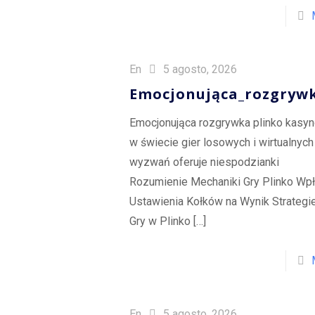
En
5 agosto, 2026
Emocjonująca_rozgrywk
Emocjonująca rozgrywka plinko kasy
w świecie gier losowych i wirtualnych
wyzwań oferuje niespodzianki
Rozumienie Mechaniki Gry Plinko Wp
Ustawienia Kołków na Wynik Strategi
Gry w Plinko
[…]
En
5 agosto, 2026