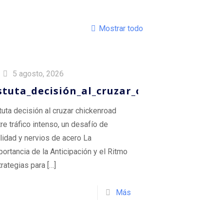
Mostrar todo
5 agosto, 2026
da_em_chickenroad_aguarda_por_seus_re
stuta_decisión_al_cruzar_chickenroad_e
tuta decisión al cruzar chickenroad
re tráfico intenso, un desafío de
lidad y nervios de acero La
ortancia de la Anticipación y el Ritmo
trategias para
[…]
Más