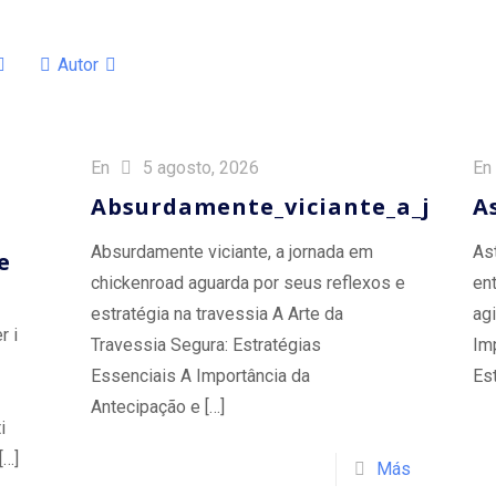
Autor
En
5 agosto, 2026
En
Absurdamente_viciante_a_jorna
A
Absurdamente viciante, a jornada em
As
e
chickenroad aguarda por seus reflexos e
ent
estratégia na travessia A Arte da
agi
r i
Travessia Segura: Estratégias
Imp
Essenciais A Importância da
Es
Antecipação e
[…]
i
[…]
Más