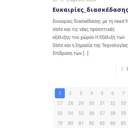
Ευκαιρίες_διασκέδασης
Ευκαιρίες διασκέδασης με τη need f
slots και τις νέες προοπτικές
εξέλιξης του χώρου Η Εξέλιξη των
Slots και η Σημασία της Τεχνολογία
Επίδραση των
[…]
1
2
3
4
5
6
7
27
28
29
30
31
32
33
53
54
55
56
57
58
59
79
80
81
82
83
84
85