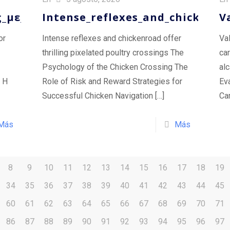
_με_τη_need_for_slots_και_τις-35868968
Intense_reflexes_and_chickenroa
V
or
Intense reflexes and chickenroad offer
Va
thrilling pixelated poultry crossings The
ca
Psychology of the Chicken Crossing The
alc
ς Η
Role of Risk and Reward Strategies for
Eva
Successful Chicken Navigation
[…]
Ca
Más
Más
8
9
10
11
12
13
14
15
16
17
18
19
34
35
36
37
38
39
40
41
42
43
44
45
60
61
62
63
64
65
66
67
68
69
70
71
86
87
88
89
90
91
92
93
94
95
96
97