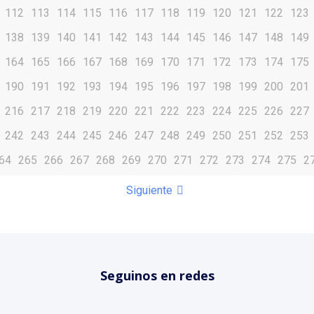
112
113
114
115
116
117
118
119
120
121
122
123
138
139
140
141
142
143
144
145
146
147
148
149
164
165
166
167
168
169
170
171
172
173
174
175
190
191
192
193
194
195
196
197
198
199
200
201
216
217
218
219
220
221
222
223
224
225
226
227
242
243
244
245
246
247
248
249
250
251
252
253
64
265
266
267
268
269
270
271
272
273
274
275
2
Siguiente
Seguinos en redes