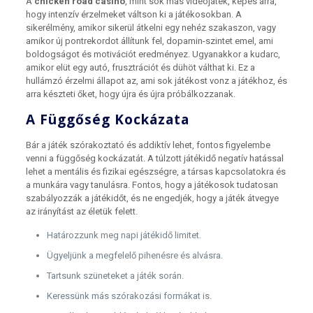
A
chicken road casino
, mint sok más videojáték, képes arra,
hogy intenzív érzelmeket váltson ki a játékosokban. A
sikerélmény, amikor sikerül átkelni egy nehéz szakaszon, vagy
amikor új pontrekordot állítunk fel, dopamin-szintet emel, ami
boldogságot és motivációt eredményez. Ugyanakkor a kudarc,
amikor elüt egy autó, frusztrációt és dühöt válthat ki. Ez a
hullámzó érzelmi állapot az, ami sok játékost vonz a játékhoz, és
arra készteti őket, hogy újra és újra próbálkozzanak.
A Függőség Kockázata
Bár a játék szórakoztató és addiktív lehet, fontos figyelembe
venni a függőség kockázatát. A túlzott játékidő negatív hatással
lehet a mentális és fizikai egészségre, a társas kapcsolatokra és
a munkára vagy tanulásra. Fontos, hogy a játékosok tudatosan
szabályozzák a játékidőt, és ne engedjék, hogy a játék átvegye
az irányítást az életük felett.
Határozzunk meg napi játékidő limitet.
Ügyeljünk a megfelelő pihenésre és alvásra.
Tartsunk szüneteket a játék során.
Keressünk más szórakozási formákat is.