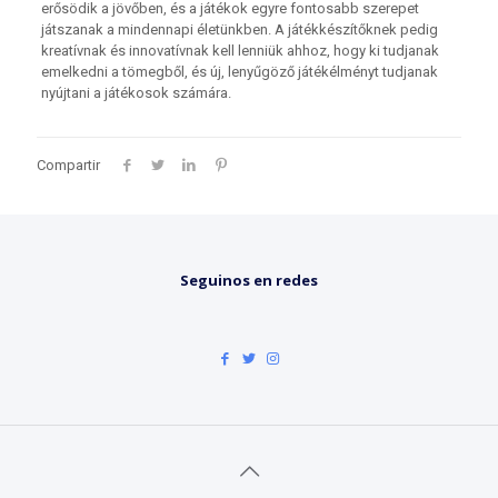
erősödik a jövőben, és a játékok egyre fontosabb szerepet
játszanak a mindennapi életünkben. A játékkészítőknek pedig
kreatívnak és innovatívnak kell lenniük ahhoz, hogy ki tudjanak
emelkedni a tömegből, és új, lenyűgöző játékélményt tudjanak
nyújtani a játékosok számára.
Compartir
Seguinos en redes