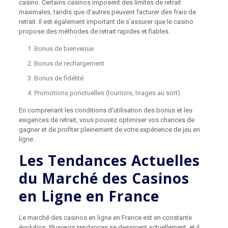
casino. Certains casinos imposent des limites de retrait
maximales, tandis que d'autres peuvent facturer des frais de
retrait. Il est également important de s'assurer que le casino
propose des méthodes de retrait rapides et fiables.
Bonus de bienvenue
Bonus de rechargement
Bonus de fidélité
Promotions ponctuelles (tournois, tirages au sort)
En comprenant les conditions d'utilisation des bonus et les
exigences de retrait, vous pouvez optimiser vos chances de
gagner et de profiter pleinement de votre expérience de jeu en
ligne.
Les Tendances Actuelles
du Marché des Casinos
en Ligne en France
Le marché des casinos en ligne en France est en constante
évolution. Plusieurs tendances se dessinent actuellement, et il