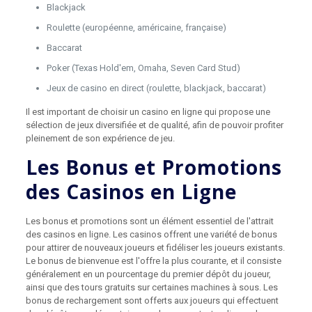
Blackjack
Roulette (européenne, américaine, française)
Baccarat
Poker (Texas Hold'em, Omaha, Seven Card Stud)
Jeux de casino en direct (roulette, blackjack, baccarat)
Il est important de choisir un casino en ligne qui propose une
sélection de jeux diversifiée et de qualité, afin de pouvoir profiter
pleinement de son expérience de jeu.
Les Bonus et Promotions
des Casinos en Ligne
Les bonus et promotions sont un élément essentiel de l'attrait
des casinos en ligne. Les casinos offrent une variété de bonus
pour attirer de nouveaux joueurs et fidéliser les joueurs existants.
Le bonus de bienvenue est l'offre la plus courante, et il consiste
généralement en un pourcentage du premier dépôt du joueur,
ainsi que des tours gratuits sur certaines machines à sous. Les
bonus de rechargement sont offerts aux joueurs qui effectuent