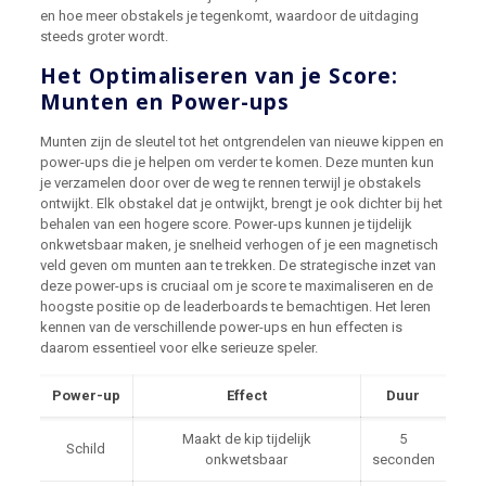
en hoe meer obstakels je tegenkomt, waardoor de uitdaging
steeds groter wordt.
Het Optimaliseren van je Score:
Munten en Power-ups
Munten zijn de sleutel tot het ontgrendelen van nieuwe kippen en
power-ups die je helpen om verder te komen. Deze munten kun
je verzamelen door over de weg te rennen terwijl je obstakels
ontwijkt. Elk obstakel dat je ontwijkt, brengt je ook dichter bij het
behalen van een hogere score. Power-ups kunnen je tijdelijk
onkwetsbaar maken, je snelheid verhogen of je een magnetisch
veld geven om munten aan te trekken. De strategische inzet van
deze power-ups is cruciaal om je score te maximaliseren en de
hoogste positie op de leaderboards te bemachtigen. Het leren
kennen van de verschillende power-ups en hun effecten is
daarom essentieel voor elke serieuze speler.
Power-up
Effect
Duur
Maakt de kip tijdelijk
5
Schild
onkwetsbaar
seconden