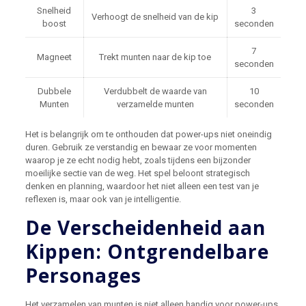
Snelheid
3
Verhoogt de snelheid van de kip
boost
seconden
7
Magneet
Trekt munten naar de kip toe
seconden
Dubbele
Verdubbelt de waarde van
10
Munten
verzamelde munten
seconden
Het is belangrijk om te onthouden dat power-ups niet oneindig
duren. Gebruik ze verstandig en bewaar ze voor momenten
waarop je ze echt nodig hebt, zoals tijdens een bijzonder
moeilijke sectie van de weg. Het spel beloont strategisch
denken en planning, waardoor het niet alleen een test van je
reflexen is, maar ook van je intelligentie.
De Verscheidenheid aan
Kippen: Ontgrendelbare
Personages
Het verzamelen van munten is niet alleen handig voor power-ups,