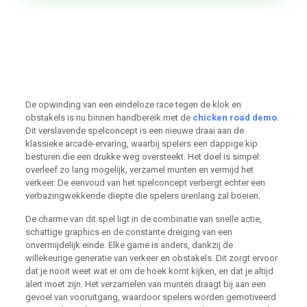
Vermakelijke actie met
chicken road demo en
eindeloze muntcollectie
mogelijkheden
De opwinding van een eindeloze race tegen de klok en
obstakels is nu binnen handbereik met de
chicken road demo
.
Dit verslavende spelconcept is een nieuwe draai aan de
klassieke arcade-ervaring, waarbij spelers een dappige kip
besturen die een drukke weg oversteekt. Het doel is simpel:
overleef zo lang mogelijk, verzamel munten en vermijd het
verkeer. De eenvoud van het spelconcept verbergt echter een
verbazingwekkende diepte die spelers urenlang zal boeien.
De charme van dit spel ligt in de combinatie van snelle actie,
schattige graphics en de constante dreiging van een
onvermijdelijk einde. Elke game is anders, dankzij de
willekeurige generatie van verkeer en obstakels. Dit zorgt ervoor
dat je nooit weet wat er om de hoek komt kijken, en dat je altijd
alert moet zijn. Het verzamelen van munten draagt bij aan een
gevoel van vooruitgang, waardoor spelers worden gemotiveerd