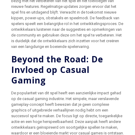
bezig met het verbeteren van het spel en het toevoegen van
nieuwe features. Regelmatige updates zorgen ervoor dat het
spel fris en uitdagend blijft. Verwacht in de toekomst nieuwe
kippen, power-ups, obstakels en speelmodi. De feedback van
spelers speelt een belangrijke rol in het ontwikkelingsproces. De
ontwikkelaars luisteren naar de suggesties en opmerkingen van
de community en gebruiken deze om het spel te verbeteren. Het
is duidelijk dat de ontwikkelaars zich inzetten voor het creëren
van een langdurige en boeiende spelervaring.
Beyond the Road: De
Invloed op Casual
Gaming
De populariteit van dit spel heeft een aanzienlijke impact gehad
op de casual gaming industrie. Het simpele, maar verslavende
gameplay-concept heeft bewezen dat je geen complexe
graphics of uitgebreide verhaallijnen nodig hebt om een
succesvol spel te maken. De focus ligt op directe, toegankelijke
actie en een hoge herspeelbaarheid. Deze aanpak heeft andere
ontwikkelaars geïnspireerd om soortgelijke spellen te maken,
waardoor er een bloeiende markt voor casual games is ontstaan.