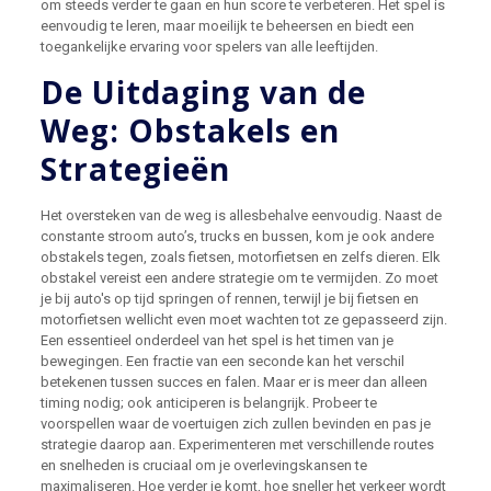
om steeds verder te gaan en hun score te verbeteren. Het spel is
eenvoudig te leren, maar moeilijk te beheersen en biedt een
toegankelijke ervaring voor spelers van alle leeftijden.
De Uitdaging van de
Weg: Obstakels en
Strategieën
Het oversteken van de weg is allesbehalve eenvoudig. Naast de
constante stroom auto’s, trucks en bussen, kom je ook andere
obstakels tegen, zoals fietsen, motorfietsen en zelfs dieren. Elk
obstakel vereist een andere strategie om te vermijden. Zo moet
je bij auto's op tijd springen of rennen, terwijl je bij fietsen en
motorfietsen wellicht even moet wachten tot ze gepasseerd zijn.
Een essentieel onderdeel van het spel is het timen van je
bewegingen. Een fractie van een seconde kan het verschil
betekenen tussen succes en falen. Maar er is meer dan alleen
timing nodig; ook anticiperen is belangrijk. Probeer te
voorspellen waar de voertuigen zich zullen bevinden en pas je
strategie daarop aan. Experimenteren met verschillende routes
en snelheden is cruciaal om je overlevingskansen te
maximaliseren. Hoe verder je komt, hoe sneller het verkeer wordt