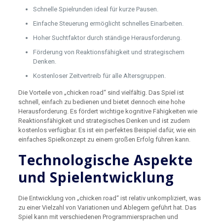
Schnelle Spielrunden ideal für kurze Pausen.
Einfache Steuerung ermöglicht schnelles Einarbeiten.
Hoher Suchtfaktor durch ständige Herausforderung.
Förderung von Reaktionsfähigkeit und strategischem
Denken.
Kostenloser Zeitvertreib für alle Altersgruppen.
Die Vorteile von „chicken road“ sind vielfältig. Das Spiel ist
schnell, einfach zu bedienen und bietet dennoch eine hohe
Herausforderung. Es fördert wichtige kognitive Fähigkeiten wie
Reaktionsfähigkeit und strategisches Denken und ist zudem
kostenlos verfügbar. Es ist ein perfektes Beispiel dafür, wie ein
einfaches Spielkonzept zu einem großen Erfolg führen kann.
Technologische Aspekte
und Spielentwicklung
Die Entwicklung von „chicken road“ ist relativ unkompliziert, was
zu einer Vielzahl von Variationen und Ablegern geführt hat. Das
Spiel kann mit verschiedenen Programmiersprachen und