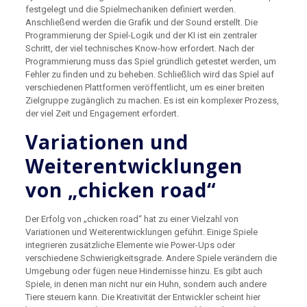
festgelegt und die Spielmechaniken definiert werden.
Anschließend werden die Grafik und der Sound erstellt. Die
Programmierung der Spiel-Logik und der KI ist ein zentraler
Schritt, der viel technisches Know-how erfordert. Nach der
Programmierung muss das Spiel gründlich getestet werden, um
Fehler zu finden und zu beheben. Schließlich wird das Spiel auf
verschiedenen Plattformen veröffentlicht, um es einer breiten
Zielgruppe zugänglich zu machen. Es ist ein komplexer Prozess,
der viel Zeit und Engagement erfordert.
Variationen und
Weiterentwicklungen
von „chicken road“
Der Erfolg von „chicken road“ hat zu einer Vielzahl von
Variationen und Weiterentwicklungen geführt. Einige Spiele
integrieren zusätzliche Elemente wie Power-Ups oder
verschiedene Schwierigkeitsgrade. Andere Spiele verändern die
Umgebung oder fügen neue Hindernisse hinzu. Es gibt auch
Spiele, in denen man nicht nur ein Huhn, sondern auch andere
Tiere steuern kann. Die Kreativität der Entwickler scheint hier