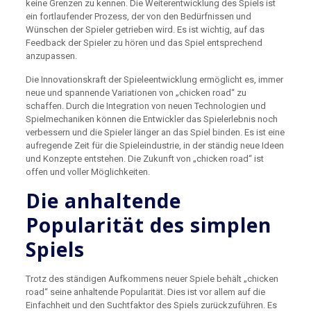
keine Grenzen zu kennen. Die Weiterentwicklung des Spiels ist
ein fortlaufender Prozess, der von den Bedürfnissen und
Wünschen der Spieler getrieben wird. Es ist wichtig, auf das
Feedback der Spieler zu hören und das Spiel entsprechend
anzupassen.
Die Innovationskraft der Spieleentwicklung ermöglicht es, immer
neue und spannende Variationen von „chicken road“ zu
schaffen. Durch die Integration von neuen Technologien und
Spielmechaniken können die Entwickler das Spielerlebnis noch
verbessern und die Spieler länger an das Spiel binden. Es ist eine
aufregende Zeit für die Spieleindustrie, in der ständig neue Ideen
und Konzepte entstehen. Die Zukunft von „chicken road“ ist
offen und voller Möglichkeiten.
Die anhaltende
Popularität des simplen
Spiels
Trotz des ständigen Aufkommens neuer Spiele behält „chicken
road“ seine anhaltende Popularität. Dies ist vor allem auf die
Einfachheit und den Suchtfaktor des Spiels zurückzuführen. Es