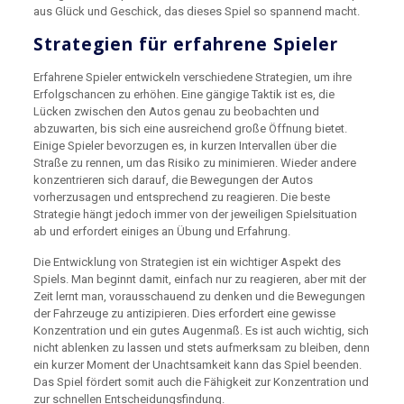
aus Glück und Geschick, das dieses Spiel so spannend macht.
Strategien für erfahrene Spieler
Erfahrene Spieler entwickeln verschiedene Strategien, um ihre
Erfolgschancen zu erhöhen. Eine gängige Taktik ist es, die
Lücken zwischen den Autos genau zu beobachten und
abzuwarten, bis sich eine ausreichend große Öffnung bietet.
Einige Spieler bevorzugen es, in kurzen Intervallen über die
Straße zu rennen, um das Risiko zu minimieren. Wieder andere
konzentrieren sich darauf, die Bewegungen der Autos
vorherzusagen und entsprechend zu reagieren. Die beste
Strategie hängt jedoch immer von der jeweiligen Spielsituation
ab und erfordert einiges an Übung und Erfahrung.
Die Entwicklung von Strategien ist ein wichtiger Aspekt des
Spiels. Man beginnt damit, einfach nur zu reagieren, aber mit der
Zeit lernt man, vorausschauend zu denken und die Bewegungen
der Fahrzeuge zu antizipieren. Dies erfordert eine gewisse
Konzentration und ein gutes Augenmaß. Es ist auch wichtig, sich
nicht ablenken zu lassen und stets aufmerksam zu bleiben, denn
ein kurzer Moment der Unachtsamkeit kann das Spiel beenden.
Das Spiel fördert somit auch die Fähigkeit zur Konzentration und
zur schnellen Entscheidungsfindung.