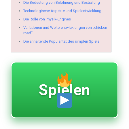
Die Bedeutung von Belohnung und Bestrafung
Technologische Aspekte und Spielentwicklung
Die Rolle von Physik-Engines
Variationen und Weiterentwicklungen von „chicken
road“
Die anhaltende Popularität des simplen Spiels
Spielen