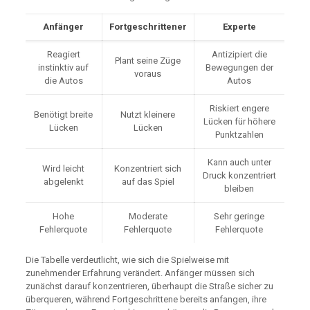
Anfänger
Fortgeschrittener
Experte
Reagiert
Antizipiert die
Plant seine Züge
instinktiv auf
Bewegungen der
voraus
die Autos
Autos
Riskiert engere
Benötigt breite
Nutzt kleinere
Lücken für höhere
Lücken
Lücken
Punktzahlen
Kann auch unter
Wird leicht
Konzentriert sich
Druck konzentriert
abgelenkt
auf das Spiel
bleiben
Hohe
Moderate
Sehr geringe
Fehlerquote
Fehlerquote
Fehlerquote
Die Tabelle verdeutlicht, wie sich die Spielweise mit
zunehmender Erfahrung verändert. Anfänger müssen sich
zunächst darauf konzentrieren, überhaupt die Straße sicher zu
überqueren, während Fortgeschrittene bereits anfangen, ihre