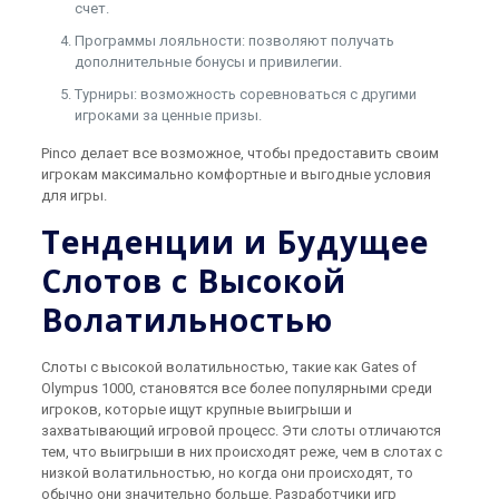
счет.
Программы лояльности: позволяют получать
дополнительные бонусы и привилегии.
Турниры: возможность соревноваться с другими
игроками за ценные призы.
Pinco делает все возможное, чтобы предоставить своим
игрокам максимально комфортные и выгодные условия
для игры.
Тенденции и Будущее
Слотов с Высокой
Волатильностью
Слоты с высокой волатильностью, такие как Gates of
Olympus 1000, становятся все более популярными среди
игроков, которые ищут крупные выигрыши и
захватывающий игровой процесс. Эти слоты отличаются
тем, что выигрыши в них происходят реже, чем в слотах с
низкой волатильностью, но когда они происходят, то
обычно они значительно больше. Разработчики игр