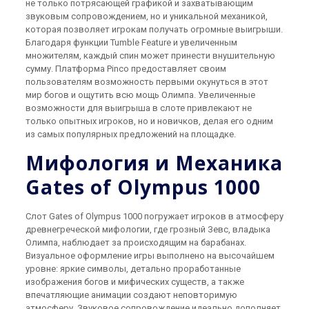
не только потрясающей графикой и захватывающим
звуковым сопровождением, но и уникальной механикой,
которая позволяет игрокам получать огромные выигрыши.
Благодаря функции Tumble Feature и увеличенным
множителям, каждый спин может принести внушительную
сумму. Платформа Pinco предоставляет своим
пользователям возможность первыми окунуться в этот
мир богов и ощутить всю мощь Олимпа. Увеличенные
возможности для выигрыша в слоте привлекают не
только опытных игроков, но и новичков, делая его одним
из самых популярных предложений на площадке.
Мифология и Механика
Gates of Olympus 1000
Слот Gates of Olympus 1000 погружает игроков в атмосферу
древнегреческой мифологии, где грозный Зевс, владыка
Олимпа, наблюдает за происходящим на барабанах.
Визуальное оформление игры выполнено на высочайшем
уровне: яркие символы, детально проработанные
изображения богов и мифических существ, а также
впечатляющие анимации создают неповторимую
атмосферу. Звуковое сопровождение идеально дополняет