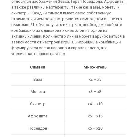
относятся изображения Зевса, Гера, Посейдона, Афродиты,
а также различные артефакты, такие как вазы, монеты и
скипетры. Каждый символ имеет свою собственную
стоимость, и чем реже встречается символ, тем выше его
выигрыш. Чтобы получить выигрыш, необходимо собрать
комбинацию из одинаковых символов на одной из
активных линий. Количество линий может варьироваться в
зависимости от настроек игры. Выигрышные комбинации
формируются слева направо и справа налево, что
увеличивает шансы на успех.
Символ
Множитель
Ваза
x2 – x5
Монета
x3 – x8
Скипетр
x4 – x10
Афродита
x5 – x15
Посейдон
x6 – x20