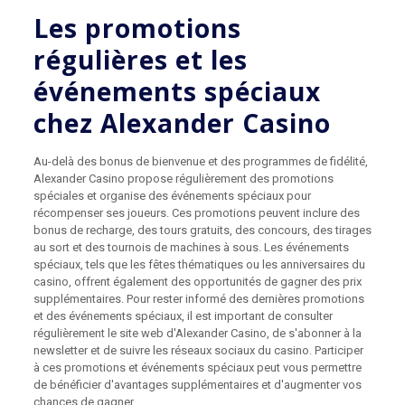
Les promotions
régulières et les
événements spéciaux
chez Alexander Casino
Au-delà des bonus de bienvenue et des programmes de fidélité,
Alexander Casino propose régulièrement des promotions
spéciales et organise des événements spéciaux pour
récompenser ses joueurs. Ces promotions peuvent inclure des
bonus de recharge, des tours gratuits, des concours, des tirages
au sort et des tournois de machines à sous. Les événements
spéciaux, tels que les fêtes thématiques ou les anniversaires du
casino, offrent également des opportunités de gagner des prix
supplémentaires. Pour rester informé des dernières promotions
et des événements spéciaux, il est important de consulter
régulièrement le site web d'Alexander Casino, de s'abonner à la
newsletter et de suivre les réseaux sociaux du casino. Participer
à ces promotions et événements spéciaux peut vous permettre
de bénéficier d'avantages supplémentaires et d'augmenter vos
chances de gagner.