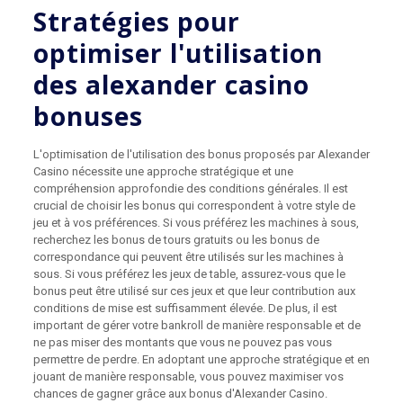
Stratégies pour
optimiser l'utilisation
des alexander casino
bonuses
L'optimisation de l'utilisation des bonus proposés par Alexander
Casino nécessite une approche stratégique et une
compréhension approfondie des conditions générales. Il est
crucial de choisir les bonus qui correspondent à votre style de
jeu et à vos préférences. Si vous préférez les machines à sous,
recherchez les bonus de tours gratuits ou les bonus de
correspondance qui peuvent être utilisés sur les machines à
sous. Si vous préférez les jeux de table, assurez-vous que le
bonus peut être utilisé sur ces jeux et que leur contribution aux
conditions de mise est suffisamment élevée. De plus, il est
important de gérer votre bankroll de manière responsable et de
ne pas miser des montants que vous ne pouvez pas vous
permettre de perdre. En adoptant une approche stratégique et en
jouant de manière responsable, vous pouvez maximiser vos
chances de gagner grâce aux bonus d'Alexander Casino.