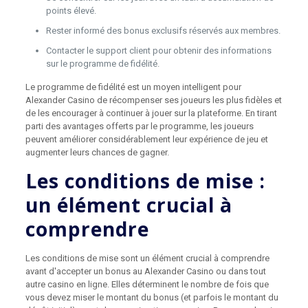
points élevé.
Rester informé des bonus exclusifs réservés aux membres.
Contacter le support client pour obtenir des informations
sur le programme de fidélité.
Le programme de fidélité est un moyen intelligent pour
Alexander Casino de récompenser ses joueurs les plus fidèles et
de les encourager à continuer à jouer sur la plateforme. En tirant
parti des avantages offerts par le programme, les joueurs
peuvent améliorer considérablement leur expérience de jeu et
augmenter leurs chances de gagner.
Les conditions de mise :
un élément crucial à
comprendre
Les conditions de mise sont un élément crucial à comprendre
avant d'accepter un bonus au Alexander Casino ou dans tout
autre casino en ligne. Elles déterminent le nombre de fois que
vous devez miser le montant du bonus (et parfois le montant du