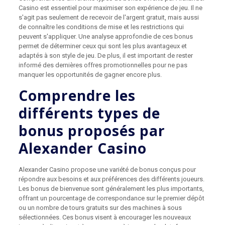
Casino est essentiel pour maximiser son expérience de jeu. Il ne
s'agit pas seulement de recevoir de l'argent gratuit, mais aussi
de connaître les conditions de mise et les restrictions qui
peuvent s'appliquer. Une analyse approfondie de ces bonus
permet de déterminer ceux qui sont les plus avantageux et
adaptés à son style de jeu. De plus, il est important de rester
informé des dernières offres promotionnelles pour ne pas
manquer les opportunités de gagner encore plus.
Comprendre les
différents types de
bonus proposés par
Alexander Casino
Alexander Casino propose une variété de bonus conçus pour
répondre aux besoins et aux préférences des différents joueurs.
Les bonus de bienvenue sont généralement les plus importants,
offrant un pourcentage de correspondance sur le premier dépôt
ou un nombre de tours gratuits sur des machines à sous
sélectionnées. Ces bonus visent à encourager les nouveaux