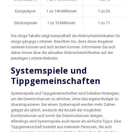
Eurojackpot
1 zu 140 Millionen
1 zu 26
Glücksspirale
1 zu 10 Millionen
1 zu 11
Die obige Tabelle zeigt beispielhaft die Wahrscheinlichkeiten für
einige gängige Lotterien. Beachten Sie, dass diese Angaben
variieren können und sich ändern können. Informieren Sie sich
daher immer über die aktuellen Wahrscheinlichkeiten auf der
jeweiligen Lotterie-Website.
Systemspiele und
Tippgemeinschaften
Systemspiele und Tippgemeinschaften sind beliebte Strategien,
um die Gewinnchancen zu erhöhen, ohne das eigene Budget zu
überstrapazieren. Bei einem Systemspiel werden mehr Zahlen
getippt als üblich, wodurch die Anzahl der möglichen
Kombinationen und somit die Gewinnchancen steigen.
Allerdings sind Systemspiele auch teurer als einfache Tipps. Eine
Tippgemeinschaft besteht aus mehreren Personen, die sich