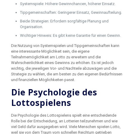
Systemspiele: Höhere Gewinnchancen, höherer Einsatz.
Tippgemeinschaften: Geringerer Einsatz, Gewinnaufteilung.
Beide Strategien: Erfordern sorgfältige Planung und
Organisation.
Wichtiger Hinweis: Es gibt keine Garantie für einen Gewinn.
Die Nutzung von Systemspielen und Tippgemeinschaften kann
eine interessante Möglichkeit sein, die eigene
Teilnahmemöglichkeit am Lotto zu erweitern und die
Wahrscheinlichkeit eines Gewinns zu erhöhen. Es ist jedoch
wichtig, die jeweiligen Vor- und Nachteile abzuwägen und die
Strategie zu wählen, die am besten zu den eigenen Bedürfnissen
und finanziellen Möglichkeiten passt.
Die Psychologie des
Lottospielens
Die Psychologie des Lottospielens spielt eine entscheidende
Rolle bei der Entscheidung, an Lotterien teilzunehmen und wie
viel Geld dafür ausgegeben wird. Viele Menschen spielen Lotto,
weil sie von dem Traum vom schnellen Reichtum getrieben