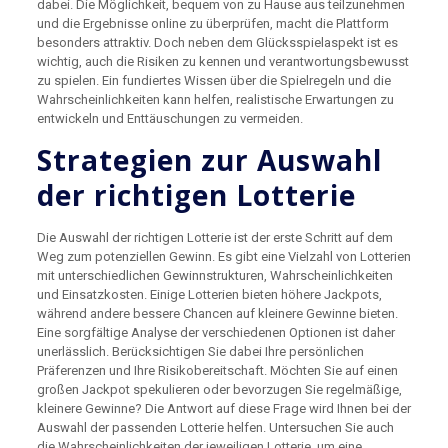
dabei. Die Möglichkeit, bequem von zu Hause aus teilzunehmen
und die Ergebnisse online zu überprüfen, macht die Plattform
besonders attraktiv. Doch neben dem Glücksspielaspekt ist es
wichtig, auch die Risiken zu kennen und verantwortungsbewusst
zu spielen. Ein fundiertes Wissen über die Spielregeln und die
Wahrscheinlichkeiten kann helfen, realistische Erwartungen zu
entwickeln und Enttäuschungen zu vermeiden.
Strategien zur Auswahl
der richtigen Lotterie
Die Auswahl der richtigen Lotterie ist der erste Schritt auf dem
Weg zum potenziellen Gewinn. Es gibt eine Vielzahl von Lotterien
mit unterschiedlichen Gewinnstrukturen, Wahrscheinlichkeiten
und Einsatzkosten. Einige Lotterien bieten höhere Jackpots,
während andere bessere Chancen auf kleinere Gewinne bieten.
Eine sorgfältige Analyse der verschiedenen Optionen ist daher
unerlässlich. Berücksichtigen Sie dabei Ihre persönlichen
Präferenzen und Ihre Risikobereitschaft. Möchten Sie auf einen
großen Jackpot spekulieren oder bevorzugen Sie regelmäßige,
kleinere Gewinne? Die Antwort auf diese Frage wird Ihnen bei der
Auswahl der passenden Lotterie helfen. Untersuchen Sie auch
die Wahrscheinlichkeiten der jeweiligen Lotterie, um eine