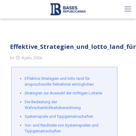
Effektive_Strategien_und_lotto_land_f
En
8 julio, 2026
Effektive Strategien und lotto land für
anspruchsvolle Teilnehmer ermöglichen
Strategien zur Auswahl der richtigen Lotterie
Die Bedeutung der
Wahrscheinlichkeitsberechnung
Systemspiele und Tippgemeinschaften
Vor- und Nachteile von Systemspielen und
Tippgemeinschaften