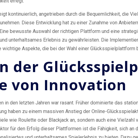
eit erregt.
gt kontinuierlich, angetrieben durch die Bequemlichkeit, die Vie
ilzunehmen. Diese Entwicklung hat zu einer Zunahme von Anbietern
 Eine bewusste Auswahl der richtigen Plattform und eine strat
 und unterhaltsames Erlebnis zu gewährleisten. Die Implementi
 wichtige Aspekte, die bei der Wahl einer Glücksspielplattform b
on der Glücksspiel
le von Innovation
n in den letzten Jahren war rasant. Früher dominierte das statio
rung haben zu einem massiven Anstieg der Online-Glücksspielakt
ele wie Roulette oder Blackjack an, sondern auch eine Vielzahl v
ktor für den Erfolg dieser Plattformen ist die Fähigkeit, sich an
alisiertes und unterhaltsames Spielerlebnis zu bieten. Dazu geh