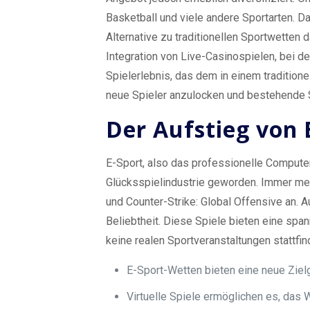
Basketball und viele andere Sportarten. D
Alternative zu traditionellen Sportwetten d
Integration von Live-Casinospielen, bei de
Spielerlebnis, das dem in einem tradition
neue Spieler anzulocken und bestehende S
Der Aufstieg von 
E-Sport, also das professionelle Computers
Glücksspielindustrie geworden. Immer meh
und Counter-Strike: Global Offensive an. A
Beliebtheit. Diese Spiele bieten eine spa
keine realen Sportveranstaltungen stattfind
E-Sport-Wetten bieten eine neue Zielg
Virtuelle Spiele ermöglichen es, das 