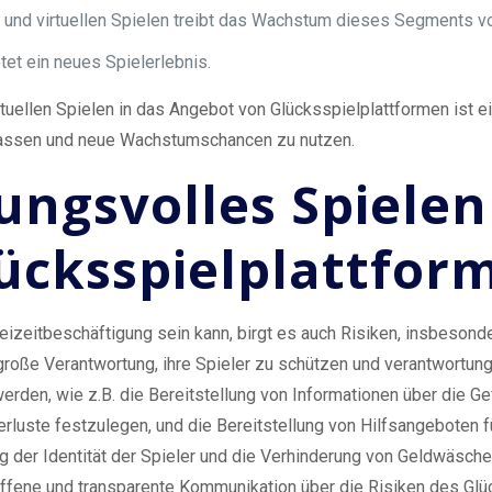
t und virtuellen Spielen treibt das Wachstum dieses Segments vo
etet ein neues Spielerlebnis.
tuellen Spielen in das Angebot von Glücksspielplattformen ist ein
passen und neue Wachstumschancen zu nutzen.
ngsvolles Spielen
lücksspielplattfor
izeitbeschäftigung sein kann, birgt es auch Risiken, insbesonde
roße Verantwortung, ihre Spieler zu schützen und verantwortung
den, wie z.B. die Bereitstellung von Informationen über die Ge
erluste festzulegen, und die Bereitstellung von Hilfsangeboten f
g der Identität der Spieler und die Verhinderung von Geldwäsch
offene und transparente Kommunikation über die Risiken des Glü