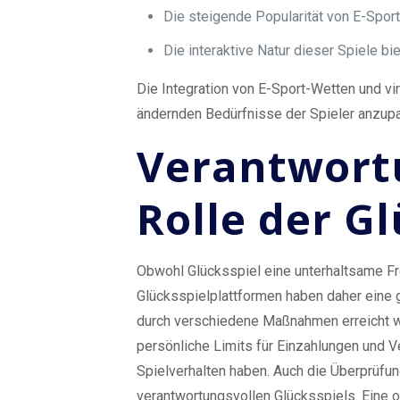
Die steigende Popularität von E-Spor
Die interaktive Natur dieser Spiele bi
Die Integration von E-Sport-Wetten und vir
ändernden Bedürfnisse der Spieler anzu
Verantwortu
Rolle der G
Obwohl Glücksspiel eine unterhaltsame Fre
Glücksspielplattformen haben daher eine g
durch verschiedene Maßnahmen erreicht wer
persönliche Limits für Einzahlungen und V
Spielverhalten haben. Auch die Überprüfun
verantwortungsvollen Glücksspiels. Eine 