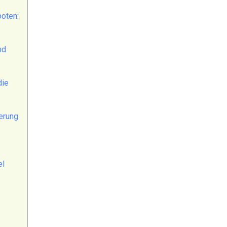
boten:
nd
die
erung
el