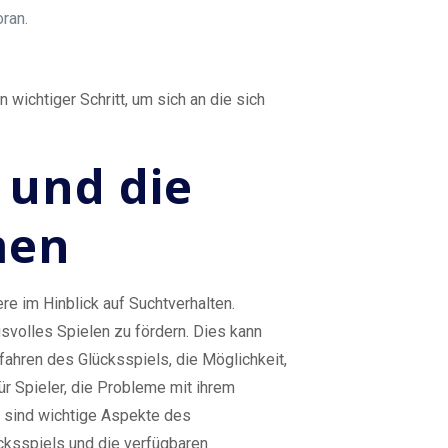
ran.
 wichtiger Schritt, um sich an die sich
 und die
men
re im Hinblick auf Suchtverhalten.
svolles Spielen zu fördern. Dies kann
fahren des Glücksspiels, die Möglichkeit,
ür Spieler, die Probleme mit ihrem
e sind wichtige Aspekte des
cksspiels und die verfügbaren