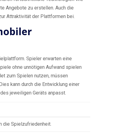
te Angebote zu erstellen. Auch die
r Attraktivität der Plattformen bei.
obiler
ielplattform. Spieler erwarten eine
sspiele ohne unnötigen Aufwand spielen
blet zum Spielen nutzen, müssen
Dies kann durch die Entwicklung einer
 des jeweiligen Geräts anpasst.
 die Spielzufriedenheit.