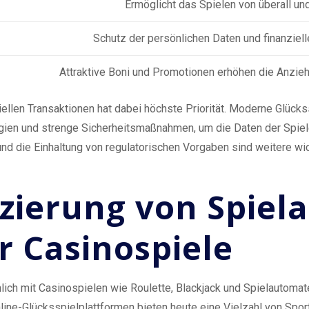
Ermöglicht das Spielen von überall und
Schutz der persönlichen Daten und finanziell
Attraktive Boni und Promotionen erhöhen die Anzieh
ziellen Transaktionen hat dabei höchste Priorität. Moderne Glück
ogien und strenge Sicherheitsmaßnahmen, um die Daten der Spiel
d die Einhaltung von regulatorischen Vorgaben sind weitere wich
fizierung von Spie
r Casinospiele
hlich mit Casinospielen wie Roulette, Blackjack und Spielautoma
nline-Glücksspielplattformen bieten heute eine Vielzahl von Sport