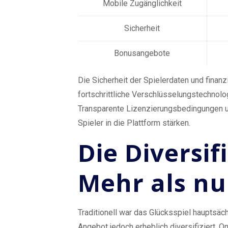
Mobile Zugänglichkeit
Sicherheit
Bonusangebote
Die Sicherheit der Spielerdaten und finan
fortschrittliche Verschlüsselungstechnol
Transparente Lizenzierungsbedingungen un
Spieler in die Plattform stärken.
Die Diversi
Mehr als nu
Traditionell war das Glücksspiel hauptsäc
Angebot jedoch erheblich diversifiziert. O