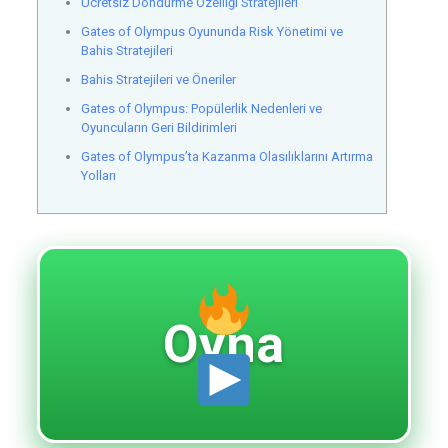
Ücretsiz Döndürme Özelliği Stratejileri
Gates of Olympus Oyununda Risk Yönetimi ve
Bahis Stratejileri
Bahis Stratejileri ve Öneriler
Gates of Olympus: Popülerlik Nedenleri ve
Oyuncuların Geri Bildirimleri
Gates of Olympus’ta Kazanma Olasılıklarını Artırma
Yolları
Oyna