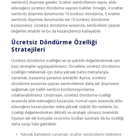
sembolü) düşmesi gerekir. Scatter sembollerinin sayısı, elde
edeceğiniz ücretsiz döndürme sayısını belirler. Örneğin, 4 scatter
sembolü düşmesi durumunda 10 ücretsiz döndürme, 5 scatter
sembolü düşmesi durumunda ise 15 ücretsiz döndürme
kazanırsınız. Ücretsiz döndürme sırasında, sembollerin çarpan
değerleri artabilir ve bu da kazançlarınızı katlayabilir.
Ücretsiz Döndürme Özelliği
Stratejileri
Ücretsiz döndürme özelliğini en iyi şekilde değerlendirmek için
bazı stratejiler uygulayabilirsiniz. Öncelikle, ücretsiz döndürme
özelliğini tetiklemek için daha yüksek bahis miktarlarıyla
oynamak, kazanma şansınızı artırabilir. Ayrıca, ücretsiz
döndürme sırasında çarpan sembollerinin daha sık düşmesini
sağlamak için belirli sembol kombinasyonlarına
odaklanabilirsiniz. Unutmayın, ücretsiz döndürme özelliği
sırasında elde edeceğiniz kazançlar, normal oyun sırasında elde
edeceğiniz kazançlardan daha yüksek olabilir. Bu nedenle, bu
özelliği değerlendirirken dikkatli ve stratejik olmanız önemlidir.
Oyunun sık sık bonuslar ve promo kodları sunması da bu özelliği
daha cazip hale getirebilir.
Yüksek bahislerle oynamak, scatter sembollerini tetikleme