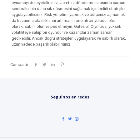
oynamayı deneyebilirsiniz. Ücretsiz döndürme sırasında çarpan
sembollerinin daha sık düşmesini sağlamak için belirli stratejiler
uygulayabilirsiniz. Risk yönetimi yapmak ve bütçenizi aşmamak
da kazanma olasılıklarını artırmanın önemli bir yoludur. Son
olarak, sabırlı olun ve pes etmeyin. Gates of Olympus, yüksek
volatiliteye sahip bir oyundur ve kazançlar zaman zaman
gecikebilir. Ancak doğru stratejileri uygulayarak ve sabırlı olarak,
uzun vadede başarılı olabilirsiniz.
Compartir
Seguinos en redes