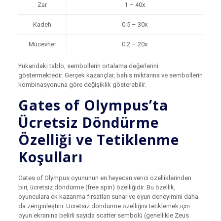
Zar
1 – 40x
Kadeh
0.5 – 30x
Mücevher
0.2 – 20x
Yukarıdaki tablo, sembollerin ortalama değerlerini
göstermektedir. Gerçek kazançlar, bahis miktarına ve sembollerin
kombinasyonuna göre değişiklik gösterebilir.
Gates of Olympus’ta
Ücretsiz Döndürme
Özelliği ve Tetiklenme
Koşulları
Gates of Olympus oyununun en heyecan verici özelliklerinden
biri, ücretsiz döndürme (free spin) özelliğidir. Bu özellik,
oyunculara ek kazanma fırsatları sunar ve oyun deneyimini daha
da zenginleştirir. Ücretsiz döndürme özelliğini tetiklemek için
oyun ekranına belirli sayıda scatter sembolü (genellikle Zeus