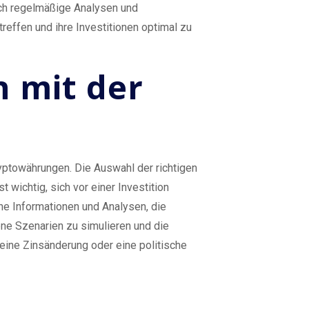
urch regelmäßige Analysen und
reffen und ihre Investitionen optimal zu
n mit der
ryptowährungen. Die Auswahl der richtigen
 wichtig, sich vor einer Investition
he Informationen und Analysen, die
ene Szenarien zu simulieren und die
eine Zinsänderung oder eine politische