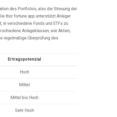
ation des Portfolios, also die Streuung der
ie thor fortune app unterstützt Anleger
eit, in verschiedene Fonds und ETFs zu
 verschiedene Anlageklassen, wie Aktien,
eine regelmäßige Überprüfung des
Ertragspotenzial
Hoch
Mittel
Mittel bis Hoch
Sehr Hoch