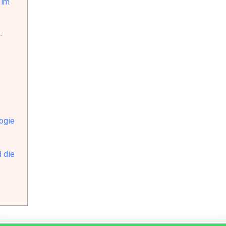
 im
-
logie
 die