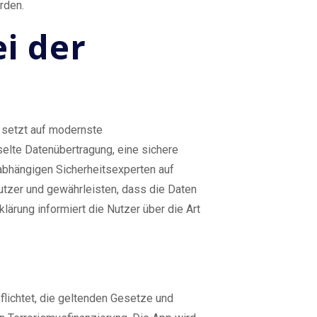
rden.
i der
p setzt auf modernste
elte Datenübertragung, eine sichere
abhängigen Sicherheitsexperten auf
utzer und gewährleisten, dass die Daten
rung informiert die Nutzer über die Art
flichtet, die geltenden Gesetze und