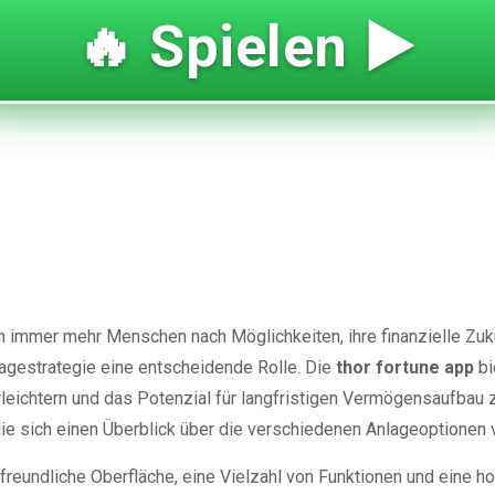
🔥 Spielen ▶️
Investitionen planen
für finanzielle Unab
it
n immer mehr Menschen nach Möglichkeiten, ihre finanzielle Zuk
lagestrategie eine entscheidende Rolle. Die
thor fortune app
bi
erleichtern und das Potenzial für langfristigen Vermögensaufbau z
 die sich einen Überblick über die verschiedenen Anlageoptionen
freundliche Oberfläche, eine Vielzahl von Funktionen und eine ho