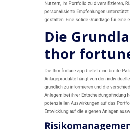
Nutzern, ihr Portfolio zu diversifizieren,
personalisierte Empfehlungen unterstützt
gestalten. Eine solide Grundlage für eine e
Die Grundla
thor fortun
Die thor fortune app bietet eine breite Pa
Anlageprodukte hängt von den individuellen
gründlich zu informieren und die verschie
Anlegern bei ihrer Entscheidungsfindung h
potenziellen Auswirkungen auf das Portfol
Entwicklung auf die eigenen Anlagen ausw
Risikomanagement