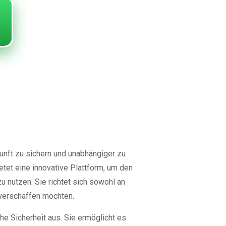
 mit der thor
hängigkeit
unft zu sichern und unabhängiger zu
etet eine innovative Plattform, um den
u nutzen. Sie richtet sich sowohl an
 verschaffen möchten.
he Sicherheit aus. Sie ermöglicht es