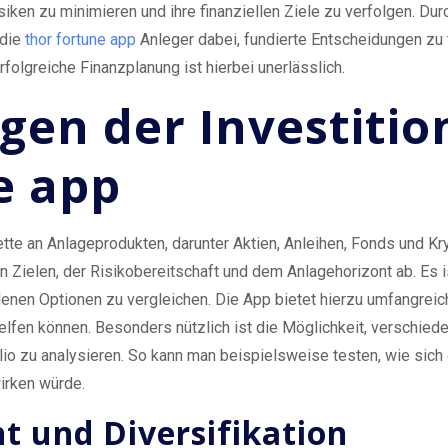
 Risiken zu minimieren und ihre finanziellen Ziele zu verfolgen. D
 die
thor fortune app
Anleger dabei, fundierte Entscheidungen zu t
rfolgreiche Finanzplanung ist hierbei unerlässlich.
gen der Investitio
e app
lette an Anlageprodukten, darunter Aktien, Anleihen, Fonds und K
 Zielen, der Risikobereitschaft und dem Anlagehorizont ab. Es ist
denen Optionen zu vergleichen. Die App bietet hierzu umfangreic
elfen können. Besonders nützlich ist die Möglichkeit, verschied
io zu analysieren. So kann man beispielsweise testen, wie sich 
irken würde.
 und Diversifikation