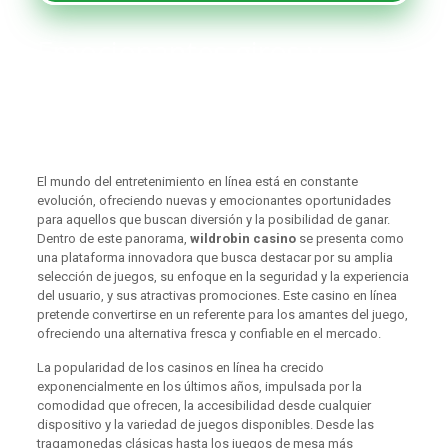
Emocionantes giros y
premios te esperan en
wildrobin casino, tu nueva
aventura
El mundo del entretenimiento en línea está en constante
evolución, ofreciendo nuevas y emocionantes oportunidades
para aquellos que buscan diversión y la posibilidad de ganar.
Dentro de este panorama,
wildrobin casino
se presenta como
una plataforma innovadora que busca destacar por su amplia
selección de juegos, su enfoque en la seguridad y la experiencia
del usuario, y sus atractivas promociones. Este casino en línea
pretende convertirse en un referente para los amantes del juego,
ofreciendo una alternativa fresca y confiable en el mercado.
La popularidad de los casinos en línea ha crecido
exponencialmente en los últimos años, impulsada por la
comodidad que ofrecen, la accesibilidad desde cualquier
dispositivo y la variedad de juegos disponibles. Desde las
tragamonedas clásicas hasta los juegos de mesa más