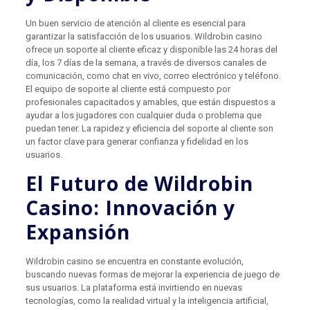
Un buen servicio de atención al cliente es esencial para
garantizar la satisfacción de los usuarios. Wildrobin casino
ofrece un soporte al cliente eficaz y disponible las 24 horas del
día, los 7 días de la semana, a través de diversos canales de
comunicación, como chat en vivo, correo electrónico y teléfono.
El equipo de soporte al cliente está compuesto por
profesionales capacitados y amables, que están dispuestos a
ayudar a los jugadores con cualquier duda o problema que
puedan tener. La rapidez y eficiencia del soporte al cliente son
un factor clave para generar confianza y fidelidad en los
usuarios.
El Futuro de Wildrobin
Casino: Innovación y
Expansión
Wildrobin casino se encuentra en constante evolución,
buscando nuevas formas de mejorar la experiencia de juego de
sus usuarios. La plataforma está invirtiendo en nuevas
tecnologías, como la realidad virtual y la inteligencia artificial,