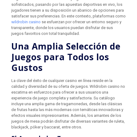
sofisticados, pasando por las apuestas deportivas en vivo, los
jugadores tienen a su disposición un abanico de opciones para
satisfacer sus preferencias. En este contexto, plataformas como
wildrobin casino
se esfuerzan por ofrecer un entorno seguro y
transparente, donde los usuarios puedan disfrutar de sus
juegos favoritos con total tranquilidad.
Una Amplia Selección de
Juegos para Todos los
Gustos
La clave del éxito de cualquier casino en línea reside en la
calidad y diversidad de su oferta de juegos. Wildrobin casino no
escatima en esfuerzos para ofrecer a sus usuarios una
experiencia de juego completa y satisfactoria. Su catálogo
incluye una amplia gama de tragamonedas, desde las clásicas
de frutas hasta las más modernas con temáticas innovadoras y
efectos visuales impresionantes. Además, los amantes de los
juegos de mesa podrán disfrutar de diversas variantes de ruleta,
blackjack, póker y baccarat, entre otros.