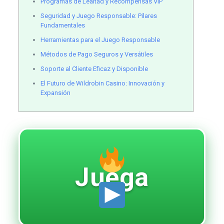
Programas de Lealtad y Recompensas VIP
Seguridad y Juego Responsable: Pilares
Fundamentales
Herramientas para el Juego Responsable
Métodos de Pago Seguros y Versátiles
Soporte al Cliente Eficaz y Disponible
El Futuro de Wildrobin Casino: Innovación y
Expansión
Juega