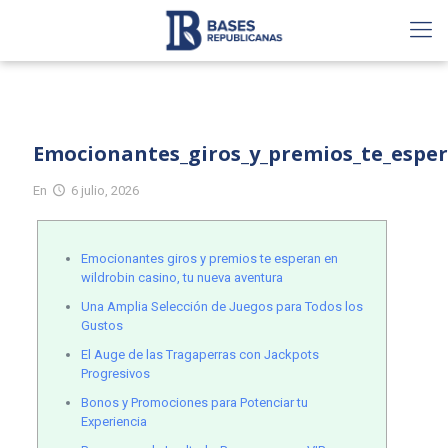
Emocionantes_giros_y_premios_te_espe
En
6 julio, 2026
Emocionantes giros y premios te esperan en
wildrobin casino, tu nueva aventura
Una Amplia Selección de Juegos para Todos los
Gustos
El Auge de las Tragaperras con Jackpots
Progresivos
Bonos y Promociones para Potenciar tu
Experiencia