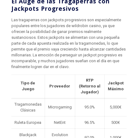
El Auge de las Tragaperras con
Jackpots Progresivos
Las tragaperras con jackpots progresivos son especialmente
populares entre los jugadores de wildrobin casino, ya que
ofrecen la posibilidad de ganar premios realmente
sustanciosos. Estos jackpots se alimentan con una pequeña
parte de cada apuesta realizada en la tragamonedas, lo que
permite que el premio vaya creciendo hasta alcanzar cantidades
millonarias. La emoción de perseguir un jackpot progresivo es
incomparable, y muchos jugadores sueñan con el día en que
finalmente logren dar en el clavo.
RTP
Tipo de
Jackpot
Proveedor
(Retorno al
Juego
Máximo
Jugador)
Tragamonedas
Microgaming
95.0%
5,000€
Clásicas
Ruleta Europea
NetEnt
96.5%
500€
Blackjack
Evolution
97.0%
1,000€