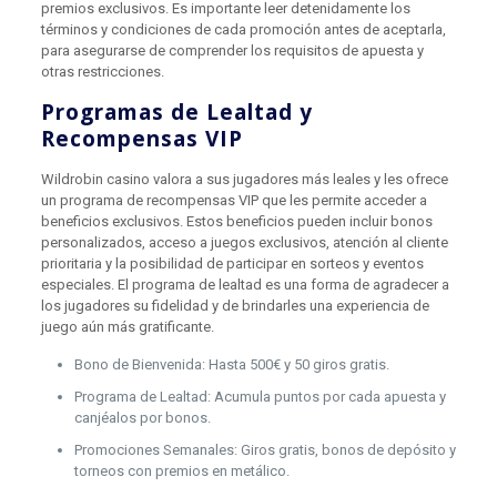
premios exclusivos. Es importante leer detenidamente los
términos y condiciones de cada promoción antes de aceptarla,
para asegurarse de comprender los requisitos de apuesta y
otras restricciones.
Programas de Lealtad y
Recompensas VIP
Wildrobin casino valora a sus jugadores más leales y les ofrece
un programa de recompensas VIP que les permite acceder a
beneficios exclusivos. Estos beneficios pueden incluir bonos
personalizados, acceso a juegos exclusivos, atención al cliente
prioritaria y la posibilidad de participar en sorteos y eventos
especiales. El programa de lealtad es una forma de agradecer a
los jugadores su fidelidad y de brindarles una experiencia de
juego aún más gratificante.
Bono de Bienvenida: Hasta 500€ y 50 giros gratis.
Programa de Lealtad: Acumula puntos por cada apuesta y
canjéalos por bonos.
Promociones Semanales: Giros gratis, bonos de depósito y
torneos con premios en metálico.