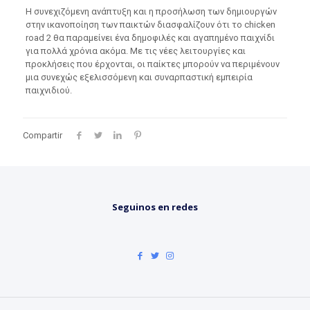
Η συνεχιζόμενη ανάπτυξη και η προσήλωση των δημιουργών
στην ικανοποίηση των παικτών διασφαλίζουν ότι το chicken
road 2 θα παραμείνει ένα δημοφιλές και αγαπημένο παιχνίδι
για πολλά χρόνια ακόμα. Με τις νέες λειτουργίες και
προκλήσεις που έρχονται, οι παίκτες μπορούν να περιμένουν
μια συνεχώς εξελισσόμενη και συναρπαστική εμπειρία
παιχνιδιού.
Compartir
Seguinos en redes