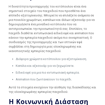
Η δυνατότητα προσαρμογής του κοτόπουλου είναι ένα
σημαντικό στοιχείο του παιχνιδιού που προσθέτει ένα
επίπεδο εξατομίκευσης. Μπορείτε να επιλέξετε ανάμεσα σε
μια ποικιλία χρωμάτων, καπέλων και άλλων αξεσουάρ για να
δημιουργήσετε ένα μοναδικό κοτόπουλο που να
αντιπροσωπεύει την προσωπικότητά σας. Επιπλέον, το
παιχνίδι διαθέτει εντυπωσιακά ειδικά εφέ και animation που
κάνουν την εμπειρία παιχνιδιού ακόμα πιο συναρπαστική. Ο
συνδυασμός της προσαρμογής και των οπτικών εφέ
συμβάλλει στη δημιουργία μιας ολοκληρωμένης και
ικανοποιητικής εμπειρίας παιχνιδιού.
Διάφορα χρώματα κοτόπουλου για εξατομίκευση.
Καπέλα και αξεσουάρ για να ξεχωρίσετε.
Ειδικά εφέ για μια πιο εντυπωσιακή εμπειρία.
Animation που ζωντανεύουν το παιχνίδι.
Αυτά τα στοιχεία ενισχύουν την αίσθηση της διασκέδασης και
της ολοκληρωμένης εμπειρίας παιχνιδιού.
Η Κοινωνική Διάσταση