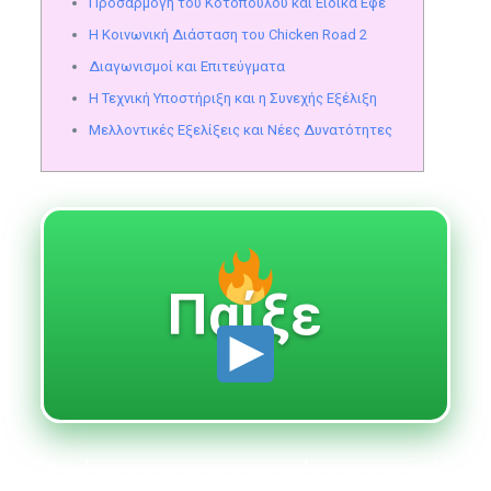
Προσαρμογή του Κοτόπουλου και Ειδικά Εφέ
Η Κοινωνική Διάσταση του Chicken Road 2
Διαγωνισμοί και Επιτεύγματα
Η Τεχνική Υποστήριξη και η Συνεχής Εξέλιξη
Μελλοντικές Εξελίξεις και Νέες Δυνατότητες
Παίξε
Απίστευτη περιπέτεια από