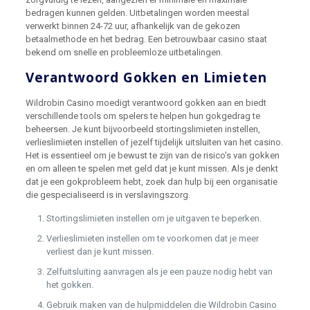
bedragen kunnen gelden. Uitbetalingen worden meestal
verwerkt binnen 24-72 uur, afhankelijk van de gekozen
betaalmethode en het bedrag. Een betrouwbaar casino staat
bekend om snelle en probleemloze uitbetalingen.
Verantwoord Gokken en Limieten
Wildrobin Casino moedigt verantwoord gokken aan en biedt
verschillende tools om spelers te helpen hun gokgedrag te
beheersen. Je kunt bijvoorbeeld stortingslimieten instellen,
verlieslimieten instellen of jezelf tijdelijk uitsluiten van het casino.
Het is essentieel om je bewust te zijn van de risico's van gokken
en om alleen te spelen met geld dat je kunt missen. Als je denkt
dat je een gokprobleem hebt, zoek dan hulp bij een organisatie
die gespecialiseerd is in verslavingszorg.
Stortingslimieten instellen om je uitgaven te beperken.
Verlieslimieten instellen om te voorkomen dat je meer
verliest dan je kunt missen.
Zelfuitsluiting aanvragen als je een pauze nodig hebt van
het gokken.
Gebruik maken van de hulpmiddelen die Wildrobin Casino