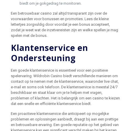
biedt om je gokgedrag te monitoren.
Een betrouwbaar casino zal altijd transparant zijn over de
voorwaarden voor bonussen en promoties. Lees de kleine
lettertjes zorgvuldig door voordat je een bonus accepteert,
zodat je weet wat de inzetvereisten zijn en welke spellen je mag
spelen met de bonus.
Klantenservice en
Ondersteuning
Een goede klantenservice is essentieel voor een positieve
spelervaring. Wildrobin Casino biedt verschillende manieren om
contact op te nemen met de klantenservice, waaronder live chat,
e-mail en soms ook telefoon. De klantenservice is meestal 24/7
beschikbaar en staat klaar om je te helpen met vragen,
problemen of klachten. Het is belangrijk om een casino te kiezen
dat een snelle en efficiënte klantenservice biedt.
Een proactieve klantenservice die anticipeert op mogelijke
problemen en oplossingen aanbiedt, draagt bij aan een prettige
en betrouwbare ervaring. Een goede reputatie op het gebied van
klantenservice kan een significant verschil maken bij het kiezen