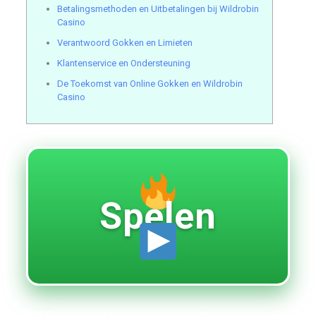
Betalingsmethoden en Uitbetalingen bij Wildrobin
Casino
Verantwoord Gokken en Limieten
Klantenservice en Ondersteuning
De Toekomst van Online Gokken en Wildrobin
Casino
Spelen