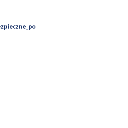
ezpieczne_po