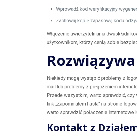
Wprowadź kod weryfikacyjny wygenero
Zachowaj kopię zapasową kodu odzys
Włączenie uwierzytelniania dwuskładniko
użytkownikom, którzy cenią sobie bezpie
Rozwiązywa
Niekiedy mogą wystąpić problemy z logo
mail lub problemy z połączeniem interne
Przede wszystkim, warto sprawdzić, czy w
link „Zapomniałem hasła” na stronie logow
warto sprawdzić połączenie internetowe l
Kontakt z Działem