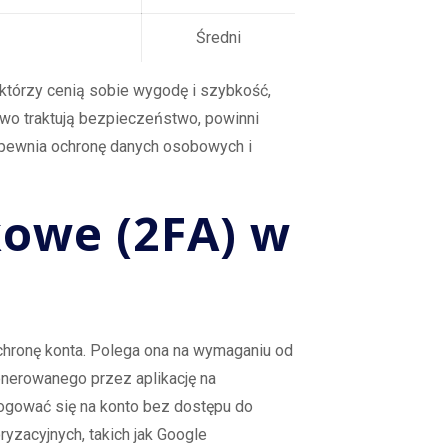
Średni
 którzy cenią sobie wygodę i szybkość,
wo traktują bezpieczeństwo, powinni
apewnia ochronę danych osobowych i
owe (2FA) w
hronę konta. Polega ona na wymaganiu od
enerowanego przez aplikację na
alogować się na konto bez dostępu do
yzacyjnych, takich jak Google