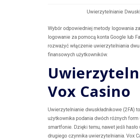
Uwierzytelnianie Dwusk
Wybór odpowiedniej metody logowania zale
logowanie za pomocą konta Google lub Fa
rozważyć włączenie uwierzytelniania dwu
finansowych użytkowników.
Uwierzyteln
Vox Casino
Uwierzytelnianie dwuskładnikowe (2FA) t
użytkownika podania dwóch różnych form u
smartfonie. Dzięki temu, nawet jeśli hasł
drugiego czynnika uwierzytelniania. Vox C