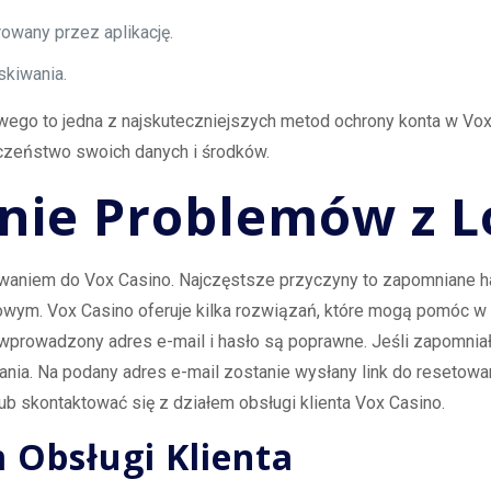
wany przez aplikację.
kiwania.
wego to jedna z najskuteczniejszych metod ochrony konta w V
czeństwo swoich danych i środków.
nie Problemów z 
waniem do Vox Casino. Najczęstsze przyczyny to zapomniane ha
towym. Vox Casino oferuje kilka rozwiązań, które mogą pomóc 
prowadzony adres e-mail i hasło są poprawne. Jeśli zapomniałe
ania. Na podany adres e-mail zostanie wysłany link do resetowan
ub skontaktować się z działem obsługi klienta Vox Casino.
 Obsługi Klienta