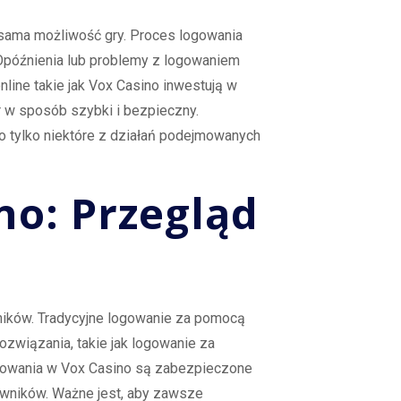
k sama możliwość gry. Proces logowania
. Opóźnienia lub problemy z logowaniem
nline takie jak Vox Casino inwestują w
 w sposób szybki i bezpieczny.
 tylko niektóre z działań podejmowanych
o: Przegląd
ników. Tradycyjne logowanie za pomocą
rozwiązania, takie jak logowanie za
gowania w Vox Casino są zabezpieczone
wników. Ważne jest, aby zawsze