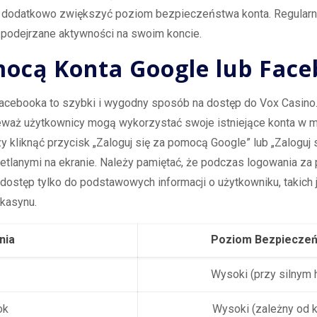
aby dodatkowo zwiększyć poziom bezpieczeństwa konta. Regularna
 podejrzane aktywności na swoim koncie.
ocą Konta Google lub Fac
cebooka to szybki i wygodny sposób na dostęp do Vox Casino.
eważ użytkownicy mogą wykorzystać swoje istniejące konta w 
rczy kliknąć przycisk „Zaloguj się za pomocą Google” lub „Zalogu
etlanymi na ekranie. Należy pamiętać, że podczas logowania z
ostęp tylko do podstawowych informacji o użytkowniku, takich j
 kasynu.
nia
Poziom Bezpiecze
Wysoki (przy silnym 
ok
Wysoki (zależny od k