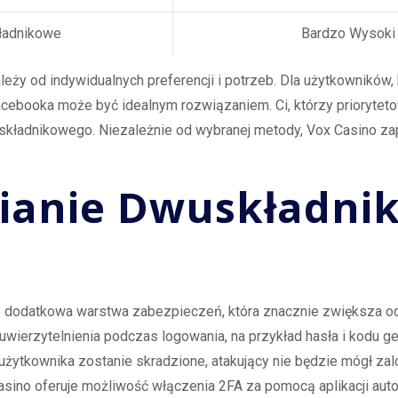
ładnikowe
Bardzo Wysoki
ży od indywidualnych preferencji i potrzeb. Dla użytkowników,
cebooka może być idealnym rozwiązaniem. Ci, którzy prioryteto
składnikowego. Niezależnie od wybranej metody, Vox Casino z
ianie Dwuskładnik
o dodatkowa warstwa zabezpieczeń, która znacznie zwiększa oc
wierzytelnienia podczas logowania, na przykład hasła i kodu g
o użytkownika zostanie skradzione, atakujący nie będzie mógł z
asino oferuje możliwość włączenia 2FA za pomocą aplikacji autor