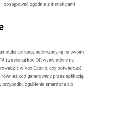
ta i postępować zgodnie z instrukcjami
e
ainstaluj aplikację autoryzacyjną na swoim
2FA i zeskanuj kod QR wyświetlony na
wprowadzić w Vox Casino, aby potwierdzić
 również kod generowany przez aplikację.
w przypadku zgubienia smartfona lub