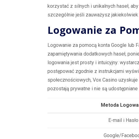
korzystać z silnych i unikalnych haseł, 
szczególnie jeśli zauważysz jakiekolwiek
Logowanie za Pom
Logowanie za pomocą konta Google lub Fa
zapamiętywania dodatkowych haseł, poni
logowania jest prosty i intuicyjny: wysta
postępować zgodnie z instrukcjami wyświ
społecznościowych, Vox Casino uzyskuje d
pozostają prywatne i nie są udostępniane
Metoda Logowa
E-mail i Hasło
Google/Facebo