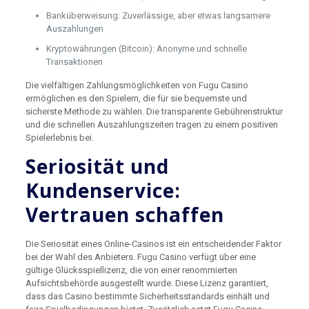
Banküberweisung: Zuverlässige, aber etwas langsamere
Auszahlungen
Kryptowährungen (Bitcoin): Anonyme und schnelle
Transaktionen
Die vielfältigen Zahlungsmöglichkeiten von Fugu Casino
ermöglichen es den Spielern, die für sie bequemste und
sicherste Methode zu wählen. Die transparente Gebührenstruktur
und die schnellen Auszahlungszeiten tragen zu einem positiven
Spielerlebnis bei.
Seriosität und
Kundenservice:
Vertrauen schaffen
Die Seriosität eines Online-Casinos ist ein entscheidender Faktor
bei der Wahl des Anbieters. Fugu Casino verfügt über eine
gültige Glücksspiellizenz, die von einer renommierten
Aufsichtsbehörde ausgestellt wurde. Diese Lizenz garantiert,
dass das Casino bestimmte Sicherheitsstandards einhält und