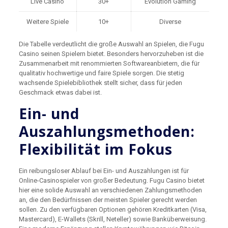
Live Casino
30+
Evolution Gaming
Weitere Spiele
10+
Diverse
Die Tabelle verdeutlicht die große Auswahl an Spielen, die Fugu
Casino seinen Spielern bietet. Besonders hervorzuheben ist die
Zusammenarbeit mit renommierten Softwareanbietern, die für
qualitativ hochwertige und faire Spiele sorgen. Die stetig
wachsende Spielebibliothek stellt sicher, dass für jeden
Geschmack etwas dabei ist.
Ein- und
Auszahlungsmethoden:
Flexibilität im Fokus
Ein reibungsloser Ablauf bei Ein- und Auszahlungen ist für
Online-Casinospieler von großer Bedeutung. Fugu Casino bietet
hier eine solide Auswahl an verschiedenen Zahlungsmethoden
an, die den Bedürfnissen der meisten Spieler gerecht werden
sollen. Zu den verfügbaren Optionen gehören Kreditkarten (Visa,
Mastercard), E-Wallets (Skrill, Neteller) sowie Banküberweisung.