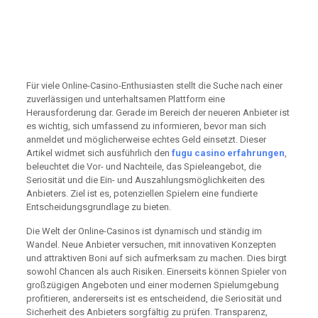
Informationen und aktuelle
fugu casino erfahrungen
für Online-Spieler finden
Für viele Online-Casino-Enthusiasten stellt die Suche nach einer
zuverlässigen und unterhaltsamen Plattform eine
Herausforderung dar. Gerade im Bereich der neueren Anbieter ist
es wichtig, sich umfassend zu informieren, bevor man sich
anmeldet und möglicherweise echtes Geld einsetzt. Dieser
Artikel widmet sich ausführlich den
fugu casino erfahrungen
,
beleuchtet die Vor- und Nachteile, das Spieleangebot, die
Seriosität und die Ein- und Auszahlungsmöglichkeiten des
Anbieters. Ziel ist es, potenziellen Spielern eine fundierte
Entscheidungsgrundlage zu bieten.
Die Welt der Online-Casinos ist dynamisch und ständig im
Wandel. Neue Anbieter versuchen, mit innovativen Konzepten
und attraktiven Boni auf sich aufmerksam zu machen. Dies birgt
sowohl Chancen als auch Risiken. Einerseits können Spieler von
großzügigen Angeboten und einer modernen Spielumgebung
profitieren, andererseits ist es entscheidend, die Seriosität und
Sicherheit des Anbieters sorgfältig zu prüfen. Transparenz,