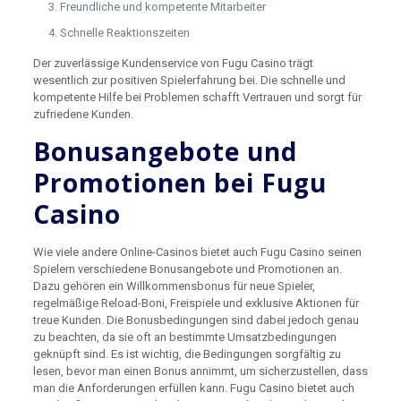
Freundliche und kompetente Mitarbeiter
Schnelle Reaktionszeiten
Der zuverlässige Kundenservice von Fugu Casino trägt
wesentlich zur positiven Spielerfahrung bei. Die schnelle und
kompetente Hilfe bei Problemen schafft Vertrauen und sorgt für
zufriedene Kunden.
Bonusangebote und
Promotionen bei Fugu
Casino
Wie viele andere Online-Casinos bietet auch Fugu Casino seinen
Spielern verschiedene Bonusangebote und Promotionen an.
Dazu gehören ein Willkommensbonus für neue Spieler,
regelmäßige Reload-Boni, Freispiele und exklusive Aktionen für
treue Kunden. Die Bonusbedingungen sind dabei jedoch genau
zu beachten, da sie oft an bestimmte Umsatzbedingungen
geknüpft sind. Es ist wichtig, die Bedingungen sorgfältig zu
lesen, bevor man einen Bonus annimmt, um sicherzustellen, dass
man die Anforderungen erfüllen kann. Fugu Casino bietet auch