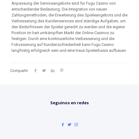
Anpassung der Serviceangebote sind für Fugu Casino von
entscheidender Bedeutung. Die Integration von neuen
Zahlungsmethoden, die Erweiterung des Spieleangebots und die
Verbesserung des Kundenservices sind ständige Aufgaben, um
den Bedürfnissen der Spieler gerecht zu werden und die eigene
Position im hart umkämpften Markt der Online-Casinos zu
festigen. Durch eine kontinuierliche Verbesserung und die
Fokussierung auf Kundenzufriedenheit kann Fugu Casino
langfristig erfolgreich sein und eine treue Spielerbasis aufbauen.
Compartir
Seguinos en redes