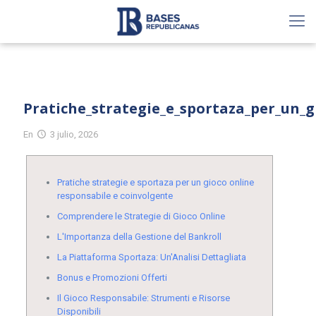
Pratiche_strategie_e_sportaza_per_un_g
En
3 julio, 2026
Pratiche strategie e sportaza per un gioco online
responsabile e coinvolgente
Comprendere le Strategie di Gioco Online
L'Importanza della Gestione del Bankroll
La Piattaforma Sportaza: Un'Analisi Dettagliata
Bonus e Promozioni Offerti
Il Gioco Responsabile: Strumenti e Risorse
Disponibili