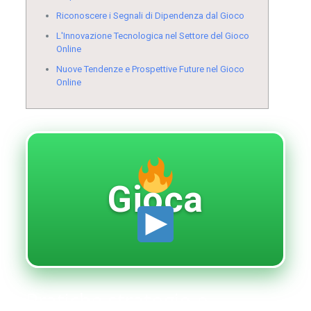
Riconoscere i Segnali di Dipendenza dal Gioco
L'Innovazione Tecnologica nel Settore del Gioco
Online
Nuove Tendenze e Prospettive Future nel Gioco
Online
Gioca
Pratiche strategie e