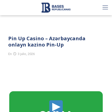
Pin Up Casino – Azərbaycanda
onlayn kazino Pin-Up
En
3 julio, 2026
Pin Up Casino –
Azərbaycanda onlayn
kazino Pin-Up