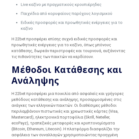
Live καζίνο με πραγματικούς κρουπιέρηδες
Παιχνίδια από κορυφαίους παρόχους λογισμικού
Ειδικές προσφορές και προωθητικές ενέργειες για το
καζίνο
Η 22bet προσφέρει επίσης συχνά ειδικές προσφορές και
προωθητικές ενέργειες για το καζίνο, όπως μπόνους
κατάθεσης, δωρεάν περιστροφές και τουρνουά, αυξάνοντας
τις πιθανότητες των παικτών να κερδίσουν.
Μέθοδοι Κατάθεσης και
Ανάληψης
Η 22bet προσφέρει μια ποικιλία από ασφαλείς και γρήγορες
μεθόδους κατάθεσης και ανάληψης, προσαρμοσμένες στις
ανάγκες των ελληνικών παικτών. Οι διαθέσιμες μέθοδοι
περιλαμβάνουν πιστωτικές και χρεωστικές κάρτες (Visa,
Mastercard), ηλεκτρονικά πορτοφόλια (Skrill, Neteller,
ecoPayz), τραπεζικές μεταφορές και κρυπτονομίσματα
(Bitcoin, Ethereum, Litecoin). Η πλατφόρμα διασφαλίζει την
ασφάλεια των συναλλαγών χρησιμοποιώντας προηγμένη