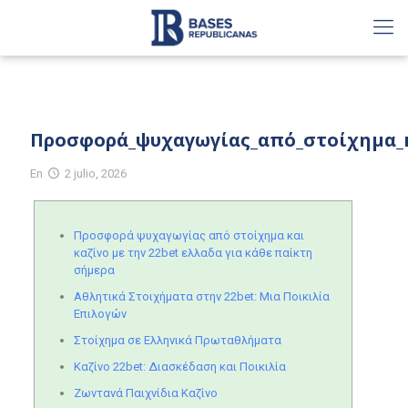
Προσφορά_ψυχαγωγίας_από_στοίχημα_κ
En
2 julio, 2026
Προσφορά ψυχαγωγίας από στοίχημα και
καζίνο με την 22bet ελλαδα για κάθε παίκτη
σήμερα
Αθλητικά Στοιχήματα στην 22bet: Μια Ποικιλία
Επιλογών
Στοίχημα σε Ελληνικά Πρωταθλήματα
Καζίνο 22bet: Διασκέδαση και Ποικιλία
Ζωντανά Παιχνίδια Καζίνο