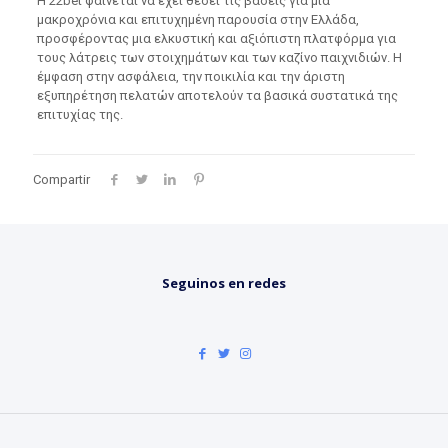
Η 22bet φαίνεται να έχει θέσει τις βάσεις για μια
μακροχρόνια και επιτυχημένη παρουσία στην Ελλάδα,
προσφέροντας μια ελκυστική και αξιόπιστη πλατφόρμα για
τους λάτρεις των στοιχημάτων και των καζίνο παιχνιδιών. Η
έμφαση στην ασφάλεια, την ποικιλία και την άριστη
εξυπηρέτηση πελατών αποτελούν τα βασικά συστατικά της
επιτυχίας της.
Compartir
Seguinos en redes