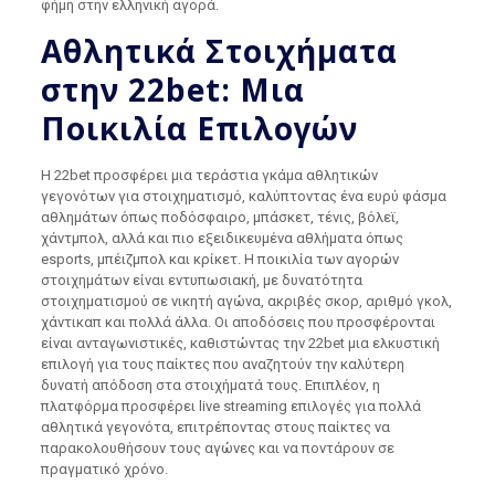
φήμη στην ελληνική αγορά.
Αθλητικά Στοιχήματα
στην 22bet: Μια
Ποικιλία Επιλογών
Η 22bet προσφέρει μια τεράστια γκάμα αθλητικών
γεγονότων για στοιχηματισμό, καλύπτοντας ένα ευρύ φάσμα
αθλημάτων όπως ποδόσφαιρο, μπάσκετ, τένις, βόλεϊ,
χάντμπολ, αλλά και πιο εξειδικευμένα αθλήματα όπως
esports, μπέιζμπολ και κρίκετ. Η ποικιλία των αγορών
στοιχημάτων είναι εντυπωσιακή, με δυνατότητα
στοιχηματισμού σε νικητή αγώνα, ακριβές σκορ, αριθμό γκολ,
χάντικαπ και πολλά άλλα. Οι αποδόσεις που προσφέρονται
είναι ανταγωνιστικές, καθιστώντας την 22bet μια ελκυστική
επιλογή για τους παίκτες που αναζητούν την καλύτερη
δυνατή απόδοση στα στοιχήματά τους. Επιπλέον, η
πλατφόρμα προσφέρει live streaming επιλογές για πολλά
αθλητικά γεγονότα, επιτρέποντας στους παίκτες να
παρακολουθήσουν τους αγώνες και να ποντάρουν σε
πραγματικό χρόνο.