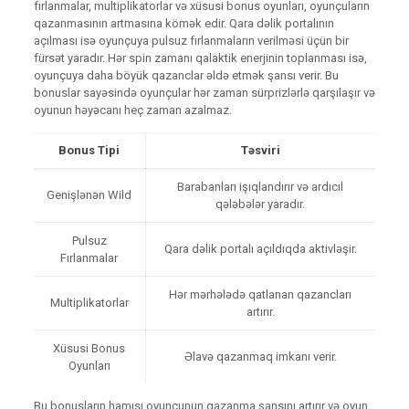
fırlanmalar, multiplikatorlar və xüsusi bonus oyunları, oyunçuların
qazanmasının artmasına kömək edir. Qara dəlik portalının
açılması isə oyunçuya pulsuz fırlanmaların verilməsi üçün bir
fürsət yaradır. Hər spin zamanı qalaktik enerjinin toplanması isə,
oyunçuya daha böyük qazanclar əldə etmək şansı verir. Bu
bonuslar sayəsində oyunçular hər zaman sürprizlərlə qarşılaşır və
oyunun həyəcanı heç zaman azalmaz.
Bonus Tipi
Təsviri
Barabanları işıqlandırır və ardıcıl
Genişlənən Wild
qələbələr yaradır.
Pulsuz
Qara dəlik portalı açıldıqda aktivləşir.
Fırlanmalar
Hər mərhələdə qatlanan qazancları
Multiplikatorlar
artırır.
Xüsusi Bonus
Əlavə qazanmaq imkanı verir.
Oyunları
Bu bonusların hamısı oyunçunun qazanma şansını artırır və oyun