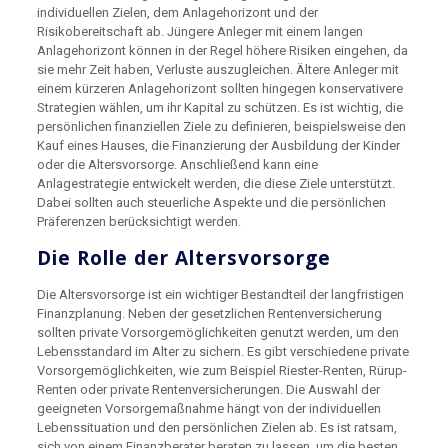
individuellen Zielen, dem Anlagehorizont und der
Risikobereitschaft ab. Jüngere Anleger mit einem langen
Anlagehorizont können in der Regel höhere Risiken eingehen, da
sie mehr Zeit haben, Verluste auszugleichen. Ältere Anleger mit
einem kürzeren Anlagehorizont sollten hingegen konservativere
Strategien wählen, um ihr Kapital zu schützen. Es ist wichtig, die
persönlichen finanziellen Ziele zu definieren, beispielsweise den
Kauf eines Hauses, die Finanzierung der Ausbildung der Kinder
oder die Altersvorsorge. Anschließend kann eine
Anlagestrategie entwickelt werden, die diese Ziele unterstützt.
Dabei sollten auch steuerliche Aspekte und die persönlichen
Präferenzen berücksichtigt werden.
Die Rolle der Altersvorsorge
Die Altersvorsorge ist ein wichtiger Bestandteil der langfristigen
Finanzplanung. Neben der gesetzlichen Rentenversicherung
sollten private Vorsorgemöglichkeiten genutzt werden, um den
Lebensstandard im Alter zu sichern. Es gibt verschiedene private
Vorsorgemöglichkeiten, wie zum Beispiel Riester-Renten, Rürup-
Renten oder private Rentenversicherungen. Die Auswahl der
geeigneten Vorsorgemaßnahme hängt von der individuellen
Lebenssituation und den persönlichen Zielen ab. Es ist ratsam,
sich von einem Finanzberater beraten zu lassen, um die besten