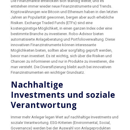
Die Finanzmärkte entwickeln sich ständig weiter, und es
entstehen immer wieder neue Finanzinstrumente und Trends.
Kryptowährungen wie Bitcoin und Ethereum haben in den letzten
Jahren an Popularität gewonnen, bergen aber auch erhebliche
Risiken. Exchange Traded Funds (ETFs) sind eine
kostengünstige Möglichkeit, in einen ganzen Index oder eine
bestimmte Branche zu investieren. Robo-Advisor bieten
automatisierte Anlageberatung und Portfolioverwaltung. Diese
innovativen Finanzinstrumente können interessante
Möglichkeiten bieten, sollten aber sorgfältig geprüft werden,
bevor man investiert. Es ist wichtig, sich über die Risiken und
Chancen zu informieren und nur in Produkte zu investieren, die
man versteht. Die Diversifizierung bleibt auch bei innovativen
Finanzinstrumenten ein wichtiger Grundsatz.
Nachhaltige
Investments und soziale
Verantwortung
Immer mehr Anleger legen Wert auf nachhaltige Investments und
soziale Verantwortung. ESG-Kriterien (Environmental, Social,
Governance) werden bei der Auswahl von Anlageprodukten