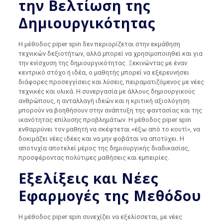
την Βελτίωση της
Δημιουργικότητας
Η μέθοδος piper spin δεν περιορίζεται στην εκμάθηση
τεχνικών δεξιοτήτων, αλλά μπορεί να χρησιμοποιηθεί και για
την ενίσχυση της δημιουργικότητας. Ξεκινώντας με έναν
κεντρικό στόχο ή ιδέα, ο μαθητής μπορεί να εξερευνήσει
διάφορες προσεγγίσεις και λύσεις, πειραματιζόμενος με νέες
τεχνικές και υλικά. Η συνεργασία με άλλους δημιουργικούς
ανθρώπους, η ανταλλαγή ιδεών και η κριτική αξιολόγηση
μπορούν να βοηθήσουν στην ανάπτυξη της φαντασίας και της
ικανότητας επίλυσης προβλημάτων. Η μέθοδος piper spin
ενθαρρύνει τον μαθητή να σκέφτεται «έξω από το κουτί», να
δοκιμάζει νέες ιδέες και να μην φοβάται να αποτύχει. Η
αποτυχία αποτελεί μέρος της δημιουργικής διαδικασίας,
προσφέροντας πολύτιμες μαθήσεις και εμπειρίες.
Εξελίξεις και Νέες
Εφαρμογές της Μεθόδου
Η μέθοδος piper spin συνεχίζει να εξελίσσεται, με νέες