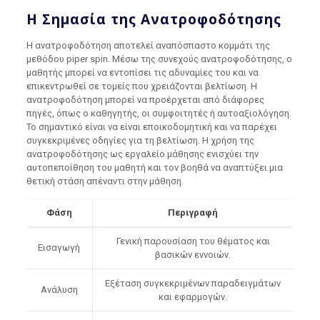
Η Σημασία της Ανατροφοδότησης
Η ανατροφοδότηση αποτελεί αναπόσπαστο κομμάτι της
μεθόδου piper spin. Μέσω της συνεχούς ανατροφοδότησης, ο
μαθητής μπορεί να εντοπίσει τις αδυναμίες του και να
επικεντρωθεί σε τομείς που χρειάζονται βελτίωση. Η
ανατροφοδότηση μπορεί να προέρχεται από διάφορες
πηγές, όπως ο καθηγητής, οι συμφοιτητές ή αυτοαξιολόγηση.
Το σημαντικό είναι να είναι εποικοδομητική και να παρέχει
συγκεκριμένες οδηγίες για τη βελτίωση. Η χρήση της
ανατροφοδότησης ως εργαλείο μάθησης ενισχύει την
αυτοπεποίθηση του μαθητή και τον βοηθά να αναπτύξει μια
θετική στάση απέναντι στην μάθηση.
Φάση
Περιγραφή
Γενική παρουσίαση του θέματος και
Εισαγωγή
βασικών εννοιών.
Εξέταση συγκεκριμένων παραδειγμάτων
Ανάλυση
και εφαρμογών.