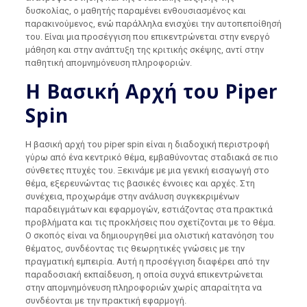
δυσκολίας, ο μαθητής παραμένει ενθουσιασμένος και
παρακινούμενος, ενώ παράλληλα ενισχύει την αυτοπεποίθησή
του. Είναι μια προσέγγιση που επικεντρώνεται στην ενεργό
μάθηση και στην ανάπτυξη της κριτικής σκέψης, αντί στην
παθητική απομνημόνευση πληροφοριών.
Η Βασική Αρχή του Piper
Spin
Η βασική αρχή του piper spin είναι η διαδοχική περιστροφή
γύρω από ένα κεντρικό θέμα, εμβαθύνοντας σταδιακά σε πιο
σύνθετες πτυχές του. Ξεκινάμε με μια γενική εισαγωγή στο
θέμα, εξερευνώντας τις βασικές έννοιες και αρχές. Στη
συνέχεια, προχωράμε στην ανάλυση συγκεκριμένων
παραδειγμάτων και εφαρμογών, εστιάζοντας στα πρακτικά
προβλήματα και τις προκλήσεις που σχετίζονται με το θέμα.
Ο σκοπός είναι να δημιουργηθεί μια ολιστική κατανόηση του
θέματος, συνδέοντας τις θεωρητικές γνώσεις με την
πραγματική εμπειρία. Αυτή η προσέγγιση διαφέρει από την
παραδοσιακή εκπαίδευση, η οποία συχνά επικεντρώνεται
στην απομνημόνευση πληροφοριών χωρίς απαραίτητα να
συνδέονται με την πρακτική εφαρμογή.