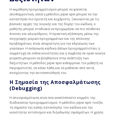
Η εκμάθηση προγραμματισμού μπορεί να φαίνεται
αποθαρρυντική, αλλά η μέθοδος piper spin μπορεί να την
καταστήσει πιο προσιτή και ευχάριστη. Ξεκινώντας με τις
βασικές αρχές της λογικής και της δομής του κώδικα, ο
μαθητής μπορεί σταδιακά να προχωρήσει σε πιο σύνθετες
έννοιες και αλγορίθμους. Η πρακτική εξάσκηση, μέσω της
συγγραφής μικρών προγραμμάτων και της επίλυσης
προβλημάτων, είναι απαραίτητη για την εδραίωση των
γνώσεων. Η ανάγνωση κώδικα άλλων προγραμματιστών, η
συμμετοχή σε online κοινότητες και η συμβολή σε open source
projects μπορούν να βοηθήσουν στην ανάπτυξη των
δεξιοτήτων. Η μέθοδος piper spin ενθαρρύνει τον μαθητή να
πειραματιστεί, να κάνει λάθη και να μαθαίνει από αυτά,
ενισχύοντας την αυτοπεποίθησή του.
Η Σημασία της Αποσφαλμάτωσης
(Debugging)
Η αποσφαλμάτωση είναι ένα αναπόσπαστο κομμάτι της
διαδικασίας προγραμματισμού. Η μέθοδος piper spin τονίζει
τη σημασία της καλής κατανόησης του κώδικα και της
ικανότητας εντοπισμού και διόρθωσης σφαλμάτων. Η χρήση