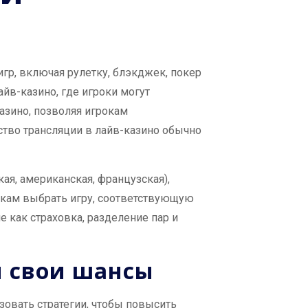
гр, включая рулетку, блэкджек, покер
айв-казино, где игроки могут
азино, позволяя игрокам
ство трансляции в лайв-казино обычно
ая, американская, французская),
рокам выбрать игру, соответствующую
 как страховка, разделение пар и
м свои шансы
ьзовать стратегии, чтобы повысить