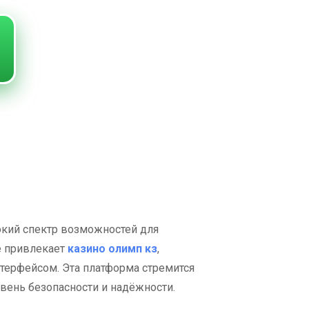
для игроков
ь свою
окий спектр возможностей для
е привлекает
казино олимп кз
,
терфейсом. Эта платформа стремится
вень безопасности и надёжности.