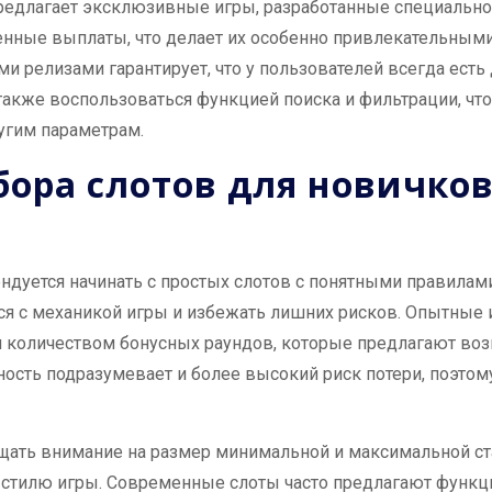
редлагает эксклюзивные игры, разработанные специально 
ные выплаты, что делает их особенно привлекательными
и релизами гарантирует, что у пользователей всегда есть
акже воспользоваться функцией поиска и фильтрации, чт
угим параметрам.
ора слотов для новичко
ндуется начинать с простых слотов с понятными правила
ся с механикой игры и избежать лишних рисков. Опытные 
 количеством бонусных раундов, которые предлагают во
ность подразумевает и более высокий риск потери, поэтом
щать внимание на размер минимальной и максимальной ста
тилю игры. Современные слоты часто предлагают функци