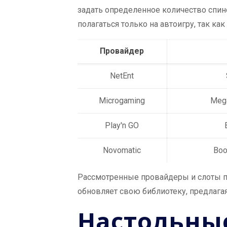
задать определенное количество спино
полагаться только на автоигру, так к
Провайдер
NetEnt
Microgaming
Mega
Play'n GO
Novomatic
Boo
Рассмотренные провайдеры и слоты пр
обновляет свою библиотеку, предлаг
Настольные