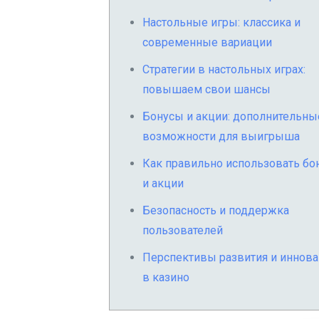
Настольные игры: классика и
современные вариации
Стратегии в настольных играх:
повышаем свои шансы
Бонусы и акции: дополнительны
возможности для выигрыша
Как правильно использовать бо
и акции
Безопасность и поддержка
пользователей
Перспективы развития и иннов
в казино