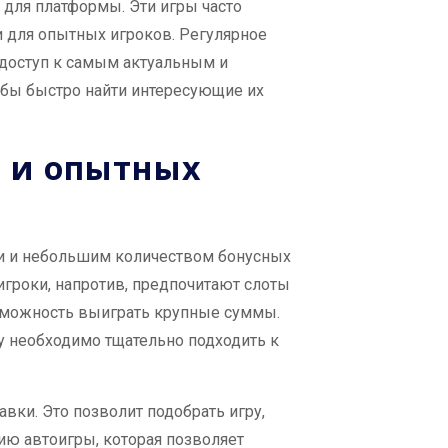
для платформы. Эти игры часто
 для опытных игроков. Регулярное
 доступ к самым актуальным и
обы быстро найти интересующие их
в и опытных
ми и небольшим количеством бонусных
игроки, напротив, предпочитают слоты
зможность выиграть крупные суммы.
у необходимо тщательно подходить к
вки. Это позволит подобрать игру,
ю автоигры, которая позволяет