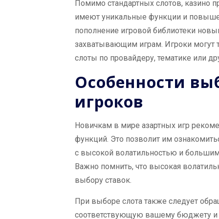
Помимо стандартных слотов, казино п
имеют уникальные функции и повышен
пополнение игровой библиотеки новым
захватывающим играм. Игроки могут т
слоты по провайдеру, тематике или др
Особенности выб
игроков
Новичкам в мире азартных игр рекоме
функций. Это позволит им ознакомить
с высокой волатильностью и большим
Важно помнить, что высокая волатиль
выбору ставок.
При выборе слота также следует обра
соответствующую вашему бюджету и с