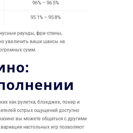
96% – 96.5%
95.1% – 95.8%
нусные раунды, фри-спины,
но увеличить ваши шансы на
 огромных сумм.
ино:
сполнении
их как рулетка, блэкджек, покер и
юбителей острых ощущений доступно
-казино вы можете общаться с другими
 вариации настольных игр позволяют