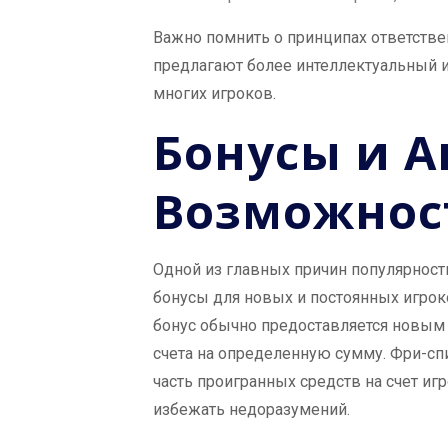
Важно помнить о принципах ответстве
предлагают более интеллектуальный и
многих игроков.
Бонусы и 
Возможнос
Одной из главных причин популярнос
бонусы для новых и постоянных игрок
бонус обычно предоставляется новым 
счета на определенную сумму. Фри-с
часть проигранных средств на счет иг
избежать недоразумений.