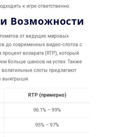
одходить к игре ответственно.
 и Возможности
втоматов от ведущих мировых
тов до современных видео-слотов с
процент возврата (RTP), который
тем больше шансов на успех. Также
о волатильные слоты предлагают
ие выигрыши.
RTP (примерно)
96.1% – 99%
95% – 97%