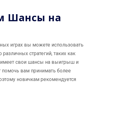
м Шансы на
льных играх вы можете использовать
различных стратегий, таких как
ых имеет свои шансы на выигрыш и
ет помочь вам принимать более
поэтому новичкам рекомендуется