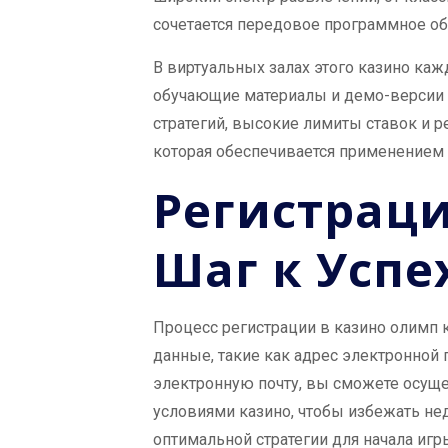
сочетается передовое программное об
В виртуальных залах этого казино каж
обучающие материалы и демо-версии и
стратегий, высокие лимиты ставок и 
которая обеспечивается применением
Регистраци
Шаг к Успе
Процесс регистрации в казино
олимп 
данные, такие как адрес электронной
электронную почту, вы сможете осуще
условиями казино, чтобы избежать не
оптимальной стратегии для начала игр