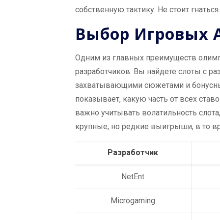
собственную тактику. Не стоит гнатьс
Выбор Игровых 
Одним из главных преимуществ
олимп
разработчиков. Вы найдете слоты с р
захватывающими сюжетами и бонусными
показывает, какую часть от всех ста
важно учитывать волатильность слота
крупные, но редкие выигрыши, в то в
Разработчик
NetEnt
Microgaming