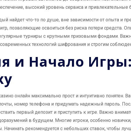
еспечение, высокий уровень сервиса и привлекательные б
дый найдет что-то по душе, вне зависимости от опыта и п
гр, позволяющие освоиться без риска потери средств. Оп
регулярные турниры с крупными призовыми фондами. Важн
 современных технологий шифрования и строгим соблюде
я и Начало Игры
ху
казино онлайн
максимально прост и интуитивно понятен. В
 почты, номер телефона и придумать надежный пароль. По
ствить первый депозит и приступить к игре. Важно внимат
доразумений в будущем. Многие игроки, особенно новички
ы. Начинать рекомендуется с небольших ставок, чтобы лучш