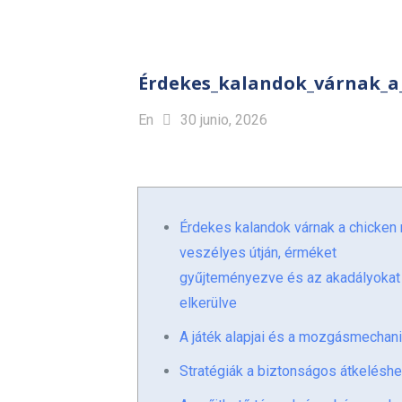
Érdekes_kalandok_várnak_a
En
30 junio, 2026
Érdekes kalandok várnak a chicken 
veszélyes útján, érméket
gyűjteményezve és az akadályokat
elkerülve
A játék alapjai és a mozgásmechan
Stratégiák a biztonságos átkelésh