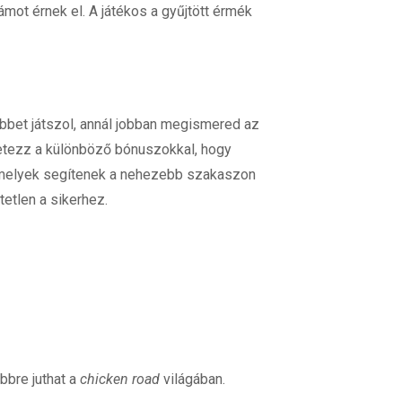
ot érnek el. A játékos a gyűjtött érmék
öbbet játszol, annál jobban megismered az
rletezz a különböző bónuszokkal, hogy
, amelyek segítenek a nehezebb szakaszon
tetlen a sikerhez.
bbre juthat a
chicken road
világában.