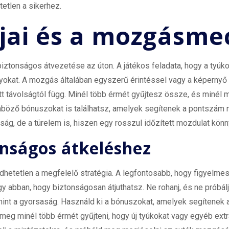
etlen a sikerhez.
pjai és a mozgásm
 biztonságos átvezetése az úton. A játékos feladata, hogy a tyú
yokat. A mozgás általában egyszerű érintéssel vagy a képernyő 
tt távolságtól függ. Minél több érmét gyűjtesz össze, és minél
önböző bónuszokat is találhatsz, amelyek segítenek a pontszám 
ság, de a türelem is, hiszen egy rosszul időzített mozdulat kön
onságos átkeléshez
hetetlen a megfelelő stratégia. A legfontosabb, hogy figyelmese
agy abban, hogy biztonságosan átjuthatsz. Ne rohanj, és ne próbá
mint a gyorsaság. Használd ki a bónuszokat, amelyek segítenek
eg minél több érmét gyűjteni, hogy új tyúkokat vagy egyéb extr