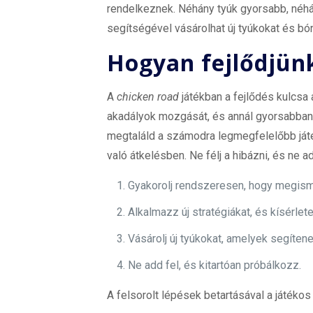
rendelkeznek. Néhány tyúk gyorsabb, néhá
segítségével vásárolhat új tyúkokat és bó
Hogyan fejlődjün
A
chicken road
játékban a fejlődés kulcsa 
akadályok mozgását, és annál gyorsabban t
megtaláld a számodra legmegfelelőbb játé
való átkelésben. Ne félj a hibázni, és ne a
Gyakorolj rendszeresen, hogy megis
Alkalmazz új stratégiákat, és kísérle
Vásárolj új tyúkokat, amelyek segíte
Ne add fel, és kitartóan próbálkozz.
A felsorolt lépések betartásával a játékos