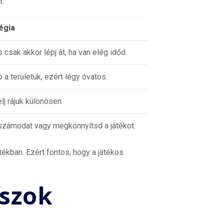
t.
égia
csak akkor lépj át, ha van elég időd.
a területük, ezért légy óvatos.
lj rájuk különösen.
számodat vagy megkönnyítsd a játékot.
ékban. Ezért fontos, hogy a játékos
uszok