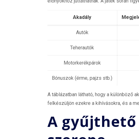
előnyökhöz juttathatnak. A játék során fig
Akadály
Megjel
Autók
Teherautók
Motorkerékpárok
Bónuszok (érme, pajzs stb.)
A táblázatban látható, hogy a különböző a
felkészüljön ezekre a kihívásokra, és a me
A gyűjthető