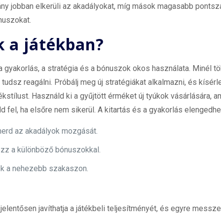
ny jobban elkerüli az akadályokat, míg mások magasabb pontszám
nuszokat.
k a játékban?
a gyakorlás, a stratégia és a bónuszok okos használata. Minél t
udsz reagálni. Próbálj meg új stratégiákat alkalmazni, és kísé
kstílust. Használd ki a gyűjtött érméket új tyúkok vásárlására
dd fel, ha elsőre nem sikerül. A kitartás és a gyakorlás elengedhe
merd az akadályok mozgását.
tezz a különböző bónuszokkal.
nek a nehezebb szakaszon.
 jelentősen javíthatja a játékbeli teljesítményét, és egyre messze