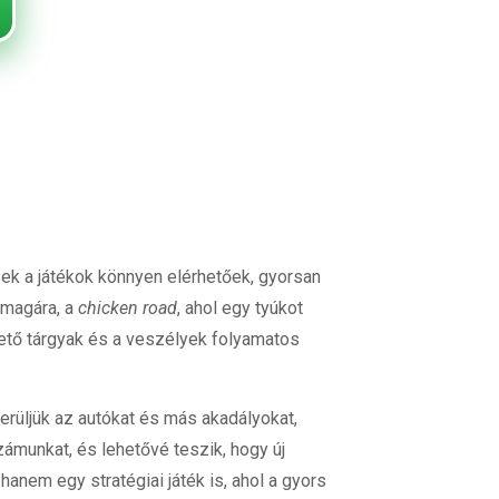
en road
ményezve és
zek a játékok könnyen elérhetőek, gyorsan
 magára, a
chicken road
, ahol egy tyúkot
jthető tárgyak és a veszélyek folyamatos
lkerüljük az autókat és más akadályokat,
munkat, és lehetővé teszik, hogy új
nem egy stratégiai játék is, ahol a gyors