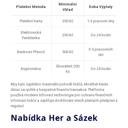
Minimální
Platební Metoda
Doba Výplaty
Vklad
Platební Karta
200 Kč
1-3 pracovní dny
Elektronická
200 Kč
Do 24 hodin
Peněženka
3-5 pracovních
Bankovní Převod
500 Kč
dní
Ekvivalent 200
Kryptoměna
Do 24 hodin
Kč
Aby bylo zajištěno maximální pohodlí hráčů, Mostbet klade
důraz na rychlé a bezpečné finanční transakce. Platforma
používá moderní šifrovací technologie pro ochranu finančních
informací hráčů a zajišťuje dodržování všech platných předpisů a
regulací.
Nabídka Her a Sázek