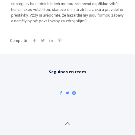
strategie v hazardních hrách mohou zahrnovat například výběr
her s nízkou volatilitou, stanovení limitů ztrát a zisků a pravidelné
přestávky. Vždy si uvědomte, že hazardní hry jsou formou zábavy
a neměly by být považovány za zdroj příjmů.
Compartir
Seguinos en redes