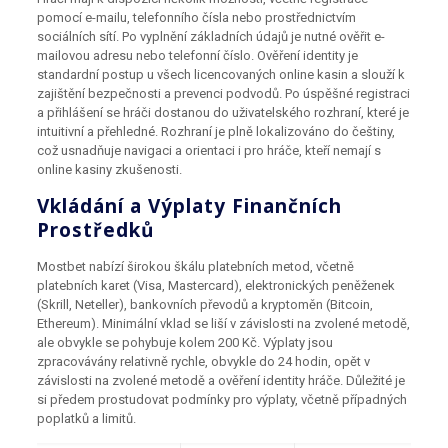
pomocí e-mailu, telefonního čísla nebo prostřednictvím
sociálních sítí. Po vyplnění základních údajů je nutné ověřit e-
mailovou adresu nebo telefonní číslo. Ověření identity je
standardní postup u všech licencovaných online kasin a slouží k
zajištění bezpečnosti a prevenci podvodů. Po úspěšné registraci
a přihlášení se hráči dostanou do uživatelského rozhraní, které je
intuitivní a přehledné. Rozhraní je plně lokalizováno do češtiny,
což usnadňuje navigaci a orientaci i pro hráče, kteří nemají s
online kasiny zkušenosti.
Vkládání a Výplaty Finančních
Prostředků
Mostbet nabízí širokou škálu platebních metod, včetně
platebních karet (Visa, Mastercard), elektronických peněženek
(Skrill, Neteller), bankovních převodů a kryptoměn (Bitcoin,
Ethereum). Minimální vklad se liší v závislosti na zvolené metodě,
ale obvykle se pohybuje kolem 200 Kč. Výplaty jsou
zpracovávány relativně rychle, obvykle do 24 hodin, opět v
závislosti na zvolené metodě a ověření identity hráče. Důležité je
si předem prostudovat podmínky pro výplaty, včetně případných
poplatků a limitů.