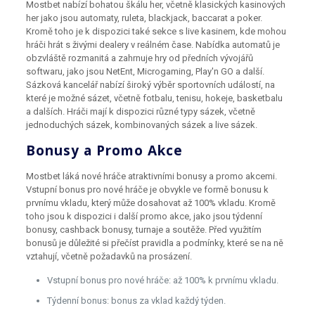
Mostbet nabízí bohatou škálu her, včetně klasických kasinových
her jako jsou automaty, ruleta, blackjack, baccarat a poker.
Kromě toho je k dispozici také sekce s live kasinem, kde mohou
hráči hrát s živými dealery v reálném čase. Nabídka automatů je
obzvláště rozmanitá a zahrnuje hry od předních vývojářů
softwaru, jako jsou NetEnt, Microgaming, Play'n GO a další.
Sázková kancelář nabízí široký výběr sportovních událostí, na
které je možné sázet, včetně fotbalu, tenisu, hokeje, basketbalu
a dalších. Hráči mají k dispozici různé typy sázek, včetně
jednoduchých sázek, kombinovaných sázek a live sázek.
Bonusy a Promo Akce
Mostbet láká nové hráče atraktivními bonusy a promo akcemi.
Vstupní bonus pro nové hráče je obvykle ve formě bonusu k
prvnímu vkladu, který může dosahovat až 100% vkladu. Kromě
toho jsou k dispozici i další promo akce, jako jsou týdenní
bonusy, cashback bonusy, turnaje a soutěže. Před využitím
bonusů je důležité si přečíst pravidla a podmínky, které se na ně
vztahují, včetně požadavků na prosázení.
Vstupní bonus pro nové hráče: až 100% k prvnímu vkladu.
Týdenní bonus: bonus za vklad každý týden.