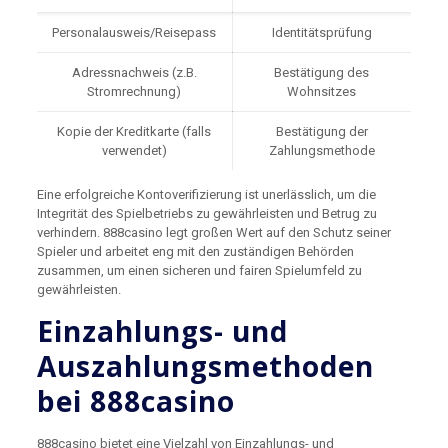
Personalausweis/Reisepass
Identitätsprüfung
Adressnachweis (z.B.
Bestätigung des
Stromrechnung)
Wohnsitzes
Kopie der Kreditkarte (falls
Bestätigung der
verwendet)
Zahlungsmethode
Eine erfolgreiche Kontoverifizierung ist unerlässlich, um die
Integrität des Spielbetriebs zu gewährleisten und Betrug zu
verhindern. 888casino legt großen Wert auf den Schutz seiner
Spieler und arbeitet eng mit den zuständigen Behörden
zusammen, um einen sicheren und fairen Spielumfeld zu
gewährleisten.
Einzahlungs- und
Auszahlungsmethoden
bei 888casino
888casino bietet eine Vielzahl von Einzahlungs- und