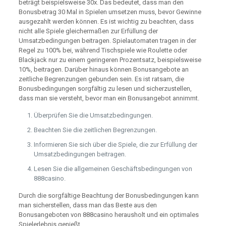
beträgt beispielsweise 30x. Das bedeutet, dass man den
Bonusbetrag 30 Mal in Spielen umsetzen muss, bevor Gewinne
ausgezahlt werden können. Es ist wichtig zu beachten, dass
nicht alle Spiele gleichermaßen zur Erfüllung der
Umsatzbedingungen beitragen. Spielautomaten tragen in der
Regel zu 100% bei, während Tischspiele wie Roulette oder
Blackjack nur zu einem geringeren Prozentsatz, beispielsweise
10%, beitragen. Darüber hinaus können Bonusangebote an
zeitliche Begrenzungen gebunden sein. Es ist ratsam, die
Bonusbedingungen sorgfältig zu lesen und sicherzustellen,
dass man sie versteht, bevor man ein Bonusangebot annimmt.
Überprüfen Sie die Umsatzbedingungen.
Beachten Sie die zeitlichen Begrenzungen.
Informieren Sie sich über die Spiele, die zur Erfüllung der
Umsatzbedingungen beitragen.
Lesen Sie die allgemeinen Geschäftsbedingungen von
888casino.
Durch die sorgfältige Beachtung der Bonusbedingungen kann
man sicherstellen, dass man das Beste aus den
Bonusangeboten von 888casino herausholt und ein optimales
Spielerlebnis genießt.