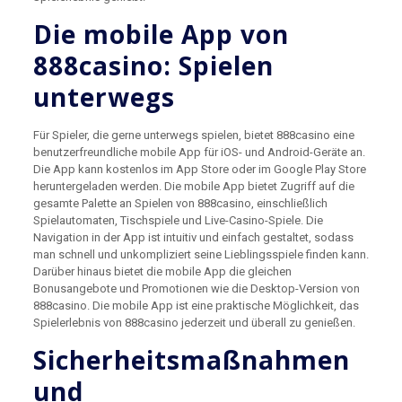
Die mobile App von
888casino: Spielen
unterwegs
Für Spieler, die gerne unterwegs spielen, bietet 888casino eine
benutzerfreundliche mobile App für iOS- und Android-Geräte an.
Die App kann kostenlos im App Store oder im Google Play Store
heruntergeladen werden. Die mobile App bietet Zugriff auf die
gesamte Palette an Spielen von 888casino, einschließlich
Spielautomaten, Tischspiele und Live-Casino-Spiele. Die
Navigation in der App ist intuitiv und einfach gestaltet, sodass
man schnell und unkompliziert seine Lieblingsspiele finden kann.
Darüber hinaus bietet die mobile App die gleichen
Bonusangebote und Promotionen wie die Desktop-Version von
888casino. Die mobile App ist eine praktische Möglichkeit, das
Spielerlebnis von 888casino jederzeit und überall zu genießen.
Sicherheitsmaßnahmen
und