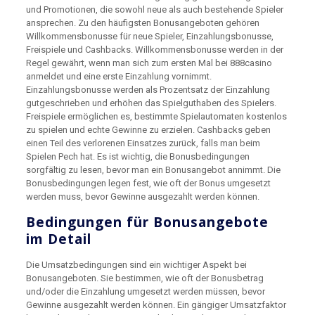
und Promotionen, die sowohl neue als auch bestehende Spieler
ansprechen. Zu den häufigsten Bonusangeboten gehören
Willkommensbonusse für neue Spieler, Einzahlungsbonusse,
Freispiele und Cashbacks. Willkommensbonusse werden in der
Regel gewährt, wenn man sich zum ersten Mal bei 888casino
anmeldet und eine erste Einzahlung vornimmt.
Einzahlungsbonusse werden als Prozentsatz der Einzahlung
gutgeschrieben und erhöhen das Spielguthaben des Spielers.
Freispiele ermöglichen es, bestimmte Spielautomaten kostenlos
zu spielen und echte Gewinne zu erzielen. Cashbacks geben
einen Teil des verlorenen Einsatzes zurück, falls man beim
Spielen Pech hat. Es ist wichtig, die Bonusbedingungen
sorgfältig zu lesen, bevor man ein Bonusangebot annimmt. Die
Bonusbedingungen legen fest, wie oft der Bonus umgesetzt
werden muss, bevor Gewinne ausgezahlt werden können.
Bedingungen für Bonusangebote
im Detail
Die Umsatzbedingungen sind ein wichtiger Aspekt bei
Bonusangeboten. Sie bestimmen, wie oft der Bonusbetrag
und/oder die Einzahlung umgesetzt werden müssen, bevor
Gewinne ausgezahlt werden können. Ein gängiger Umsatzfaktor