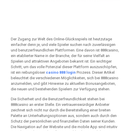
Verlässliche Wege zum
Zugriff mit casino 888 login
und aktuellen
Bonusangeboten
Der Zugang zur Welt des Online-Glücksspiels ist heutzutage
einfacher denn je, und viele Spieler suchen nach zuverlässigen
und benutzerfreundlichen Plattformen. Eine davon ist 888casino,
ein etablierter Name in der Branche, der für seine Vielfalt an
Spielen und attraktiven Angeboten bekannt ist. Ein wichtiger
Schritt, um das volle Potenzial dieser Plattform auszuschöpfen,
ist ein reibungsloser
casino 888 login
Prozess. Dieser Artikel
beleuchtet die verschiedenen Möglichkeiten, sich bei 888casino
anzumelden, und gibt Hinweise zu aktuellen Bonusangeboten,
die neuen und bestehenden Spielern zur Verfügung stehen.
Die Sicherheit und die Benutzerfreundlichkeit stehen bei
888casino an erster Stelle. Ein vertrauenswürdiger Anbieter
zeichnet sich nicht nur durch die Bereitstellung einer breiten
Palette an Unterhaltungsoptionen aus, sondern auch durch den
Schutz der persönlichen und finanziellen Daten seiner Kunden.
Die Navigation auf der Website und die mobile App sind intuitiv