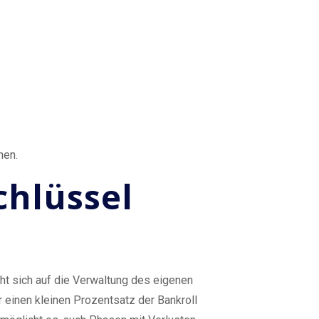
hen.
chlüssel
ht sich auf die Verwaltung des eigenen
ur einen kleinen Prozentsatz der Bankroll