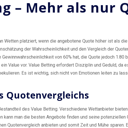
ng – Mehr als nur
man Wetten platziert, wenn die angebotene Quote höher ist als di
Einschätzung der Wahrscheinlichkeit und den Vergleich der Quot
 Gewinnwahrscheinlichkeit von 60% hat, die Quote jedoch 1.80 bet
ein Value vor. Value Betting erfordert Disziplin und Geduld, da e
pekulieren. Es ist wichtig, sich nicht von Emotionen leiten zu las
s Quotenvergleichs
Bestandteil des Value Betting. Verschiedene Wettanbieter biete
ten kann man die besten Angebote finden und seine potenziellen 
en Quotenvergleich anbieten und somit Zeit und Mühe sparen. Es 