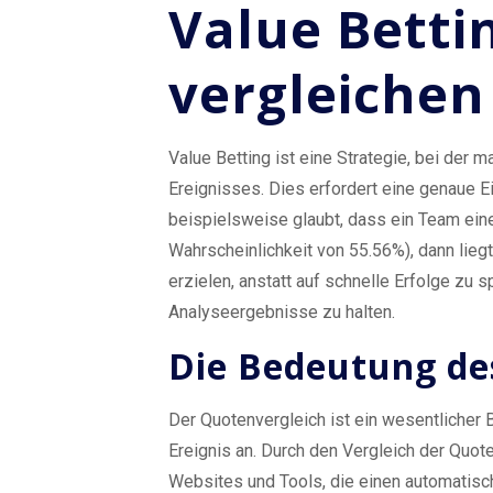
Value Betti
vergleichen
Value Betting ist eine Strategie, bei der 
Ereignisses. Dies erfordert eine genaue 
beispielsweise glaubt, dass ein Team eine
Wahrscheinlichkeit von 55.56%), dann liegt 
erzielen, anstatt auf schnelle Erfolge zu s
Analyseergebnisse zu halten.
Die Bedeutung de
Der Quotenvergleich ist ein wesentlicher 
Ereignis an. Durch den Vergleich der Quo
Websites und Tools, die einen automatisch