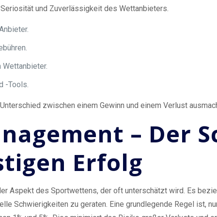
 Seriosität und Zuverlässigkeit des Wettanbieters.
Anbieter.
ebühren.
 Wettanbieter.
 -Tools.
n Unterschied zwischen einem Gewinn und einem Verlust ausmac
nagement – Der S
tigen Erfolg
r Aspekt des Sportwettens, der oft unterschätzt wird. Es bezie
zielle Schwierigkeiten zu geraten. Eine grundlegende Regel ist, n