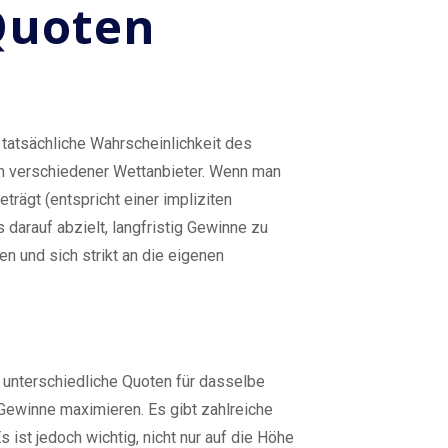
 Quoten
e tatsächliche Wahrscheinlichkeit des
en verschiedener Wettanbieter. Wenn man
rägt (entspricht einer impliziten
s darauf abzielt, langfristig Gewinne zu
sen und sich strikt an die eigenen
n unterschiedliche Quoten für dasselbe
Gewinne maximieren. Es gibt zahlreiche
ist jedoch wichtig, nicht nur auf die Höhe