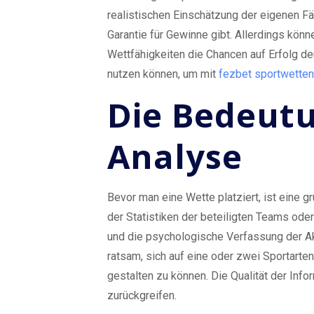
realistischen Einschätzung der eigenen Fä
Garantie für Gewinne gibt. Allerdings kön
Wettfähigkeiten die Chancen auf Erfolg de
nutzen können, um mit
fezbet sportwetten
Die Bedeut
Analyse
Bevor man eine Wette platziert, ist eine g
der Statistiken der beteiligten Teams ode
und die psychologische Verfassung der Ak
ratsam, sich auf eine oder zwei Sportarte
gestalten zu können. Die Qualität der Inf
zurückgreifen.