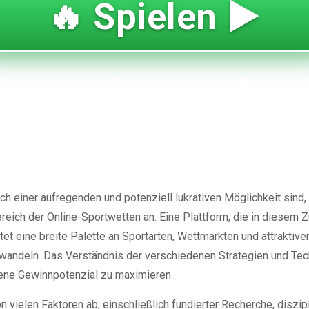
🔥 Spielen ▶️
r Sportfans mit fezb
 und maximalem
zial
ch einer aufregenden und potenziell lukrativen Möglichkeit sind,
ereich der Online-Sportwetten an. Eine Plattform, die in dies
tet eine breite Palette an Sportarten, Wettmärkten und attraktive
wandeln. Das Verständnis der verschiedenen Strategien und Tec
igene Gewinnpotenzial zu maximieren.
n vielen Faktoren ab, einschließlich fundierter Recherche, disz