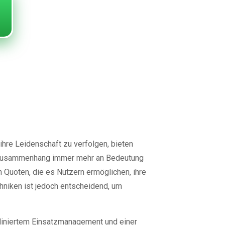
et
 ihre Leidenschaft zu verfolgen, bieten
em Zusammenhang immer mehr an Bedeutung
n Quoten, die es Nutzern ermöglichen, ihre
hniken ist jedoch entscheidend, um
ipliniertem Einsatzmanagement und einer