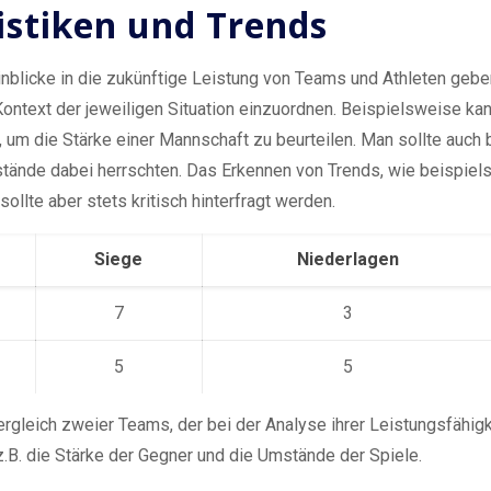
tistiken und Trends
nblicke in die zukünftige Leistung von Teams und Athleten geben. 
n Kontext der jeweiligen Situation einzuordnen. Beispielsweise k
en, um die Stärke einer Mannschaft zu beurteilen. Man sollte auc
tände dabei herrschten. Das Erkennen von Trends, wie beispiel
sollte aber stets kritisch hinterfragt werden.
Siege
Niederlagen
7
3
5
5
rgleich zweier Teams, der bei der Analyse ihrer Leistungsfähigke
z.B. die Stärke der Gegner und die Umstände der Spiele.