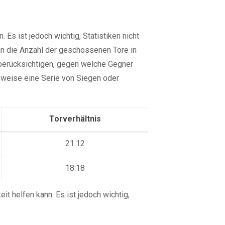
Es ist jedoch wichtig, Statistiken nicht
ann die Anzahl der geschossenen Tore in
h berücksichtigen, gegen welche Gegner
sweise eine Serie von Siegen oder
Torverhältnis
21:12
18:18
it helfen kann. Es ist jedoch wichtig,