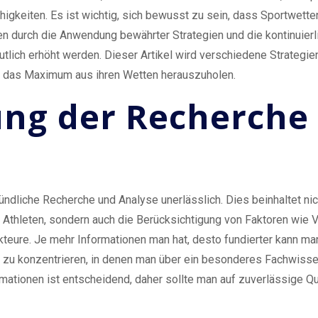
higkeiten. Es ist wichtig, sich bewusst zu sein, dass Sportwett
nen durch die Anwendung bewährter Strategien und die kontinuie
utlich erhöht werden. Dieser Artikel wird verschiedene Strategie
das Maximum aus ihren Wetten herauszuholen.
ung der Recherche
ründliche Recherche und Analyse unerlässlich. Dies beinhaltet ni
r Athleten, sondern auch die Berücksichtigung von Faktoren wie
teure. Je mehr Informationen man hat, desto fundierter kann man
n zu konzentrieren, in denen man über ein besonderes Fachwisse
ormationen ist entscheidend, daher sollte man auf zuverlässige 