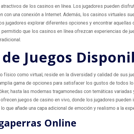
 atractivos de los casinos en línea. Los jugadores pueden disfru
 con una conexión a Internet. Además, los casinos virtuales su
 los jugadores explorar diferentes opciones y encontrar aquellas
a permitido que los casinos en línea ofrezcan experiencias de ju
adicional.
 de Juegos Disponi
to físico como virtual, reside en la diversidad y calidad de sus j
 amplia gama de opciones para satisfacer los gustos de todos lo
 póker, hasta las modernas tragamonedas con temáticas variadas 
frecen juegos de casino en vivo, donde los jugadores pueden in
 lo que añade una capa adicional de emoción y realismo a la expe
agaperras Online