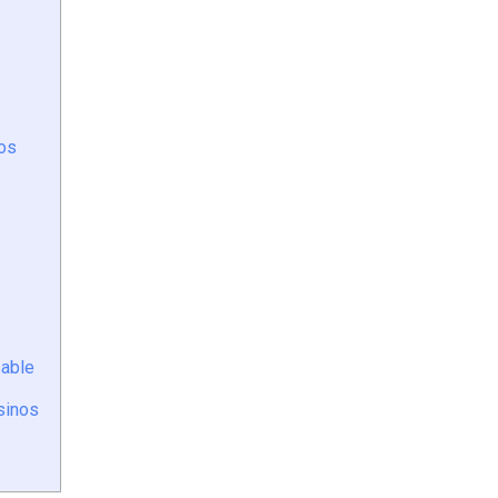
os
sable
sinos