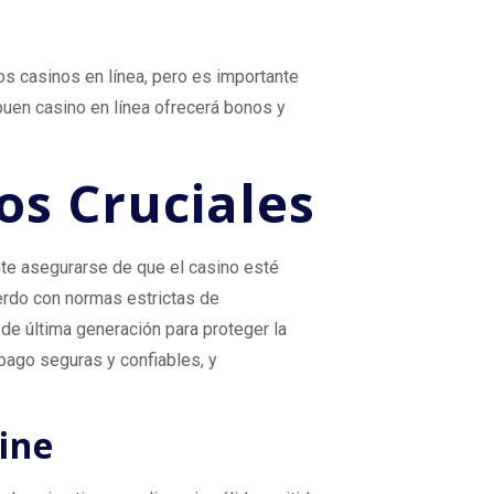
s casinos en línea, pero es importante
buen casino en línea ofrecerá bonos y
os Cruciales
nte asegurarse de que el casino esté
erdo con normas estrictas de
 de última generación para proteger la
pago seguras y confiables, y
ine