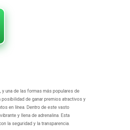
con casino
 tu mano
s, y una de las formas más populares de
a posibilidad de ganar premios atractivos y
tos en línea. Dentro de este vasto
ibrante y llena de adrenalina. Esta
n la seguridad y la transparencia.