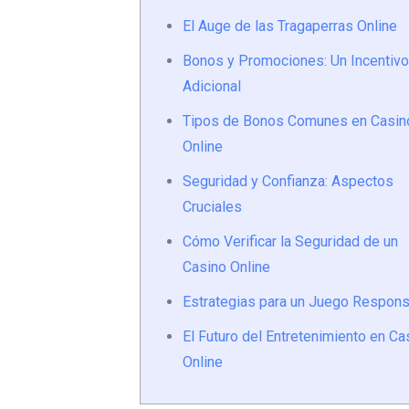
El Auge de las Tragaperras Online
Bonos y Promociones: Un Incentivo
Adicional
Tipos de Bonos Comunes en Casin
Online
Seguridad y Confianza: Aspectos
Cruciales
Cómo Verificar la Seguridad de un
Casino Online
Estrategias para un Juego Respon
El Futuro del Entretenimiento en Ca
Online