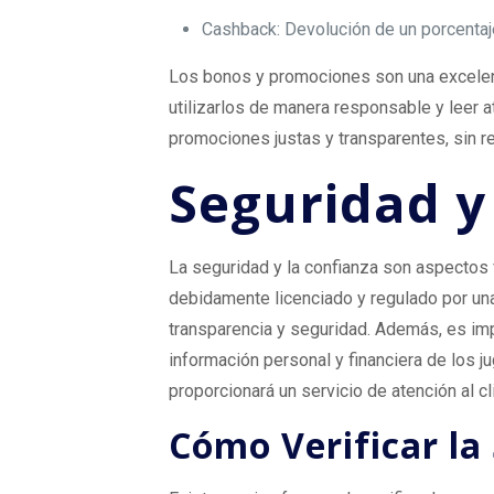
Cashback: Devolución de un porcentaj
Los bonos y promociones son una excelent
utilizarlos de manera responsable y leer 
promociones justas y transparentes, sin r
Seguridad y
La seguridad y la confianza son aspectos 
debidamente licenciado y regulado por un
transparencia y seguridad. Además, es impo
información personal y financiera de los 
proporcionará un servicio de atención al cl
Cómo Verificar la