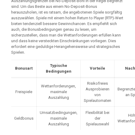
Auszahlungsgrenzen bei No-Deposit-Boni in der Regel begrenzt
sind. Um das Beste aus einem No-Deposit-Bonus
herauszuholen, ist es ratsam, die angebotenen Spiele sorgfältig
auszuwählen. Spiele mit einem hohen Return to Player (RTP)-Wert
bieten tendenziell bessere Gewinnchancen. Es empfiehlt sich
auch, die Bonusbedingungen genau zu lesen, um
sicherzustellen, dass man die Wettanforderungen erfüllen kann
und dass keine versteckten Einschränkungen vorliegen. Dies
erfordert eine geduldige Herangehensweise und strategisches
Spielen.
Typische
Bonusart
Vorteile
Nach
Bedingungen
Risikofreies
Wettanforderungen,
Ausprobieren
Begrenzt
Freispiele
maximale
von
an Sp
Auszahlung
Spielautomaten
Umsatzbedingungen,
Flexibilität bei
Höh
Geldbonus
maximale
der
Wettanfo
Auszahlung
Spielauswahl