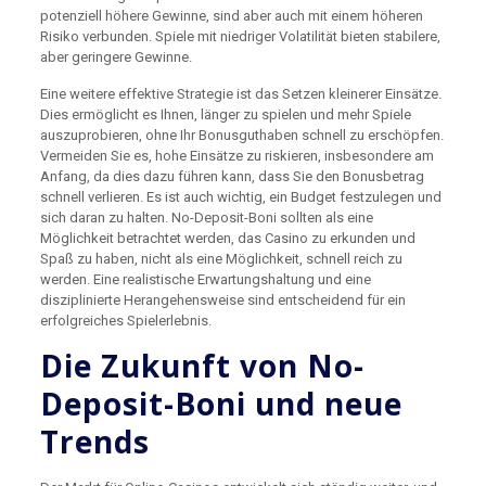
potenziell höhere Gewinne, sind aber auch mit einem höheren
Risiko verbunden. Spiele mit niedriger Volatilität bieten stabilere,
aber geringere Gewinne.
Eine weitere effektive Strategie ist das Setzen kleinerer Einsätze.
Dies ermöglicht es Ihnen, länger zu spielen und mehr Spiele
auszuprobieren, ohne Ihr Bonusguthaben schnell zu erschöpfen.
Vermeiden Sie es, hohe Einsätze zu riskieren, insbesondere am
Anfang, da dies dazu führen kann, dass Sie den Bonusbetrag
schnell verlieren. Es ist auch wichtig, ein Budget festzulegen und
sich daran zu halten. No-Deposit-Boni sollten als eine
Möglichkeit betrachtet werden, das Casino zu erkunden und
Spaß zu haben, nicht als eine Möglichkeit, schnell reich zu
werden. Eine realistische Erwartungshaltung und eine
disziplinierte Herangehensweise sind entscheidend für ein
erfolgreiches Spielerlebnis.
Die Zukunft von No-
Deposit-Boni und neue
Trends