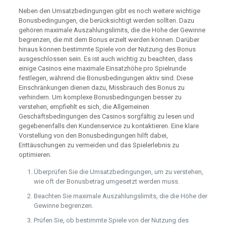
Neben den Umsatzbedingungen gibt es noch weitere wichtige
Bonusbedingungen, die berücksichtigt werden sollten. Dazu
gehören maximale Auszahlungslimits, die die Höhe der Gewinne
begrenzen, die mit dem Bonus erzielt werden können. Darüber
hinaus können bestimmte Spiele von der Nutzung des Bonus
ausgeschlossen sein. Es ist auch wichtig zu beachten, dass
einige Casinos eine maximale Einsatzhöhe pro Spielrunde
festlegen, während die Bonusbedingungen aktiv sind. Diese
Einschränkungen dienen dazu, Missbrauch des Bonus zu
verhindern. Um komplexe Bonusbedingungen besser zu
verstehen, empfiehlt es sich, die Allgemeinen
Geschäftsbedingungen des Casinos sorgfältig zu lesen und
gegebenenfalls den Kundenservice zu kontaktieren. Eine klare
Vorstellung von den Bonusbedingungen hilft dabei,
Enttäuschungen zu vermeiden und das Spielerlebnis zu
optimieren.
Überprüfen Sie die Umsatzbedingungen, um zu verstehen,
wie oft der Bonusbetrag umgesetzt werden muss.
Beachten Sie maximale Auszahlungslimits, die die Höhe der
Gewinne begrenzen.
Prüfen Sie, ob bestimmte Spiele von der Nutzung des