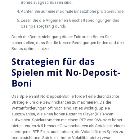
Bonus ausgeschlossen sind.
Achten Sie auf eine maximale Einsatzhöhe pro Spielrunde.
Lesen Sie die Allgemeinen Geschäftsbedingungen des
Casinos sorgfältig durch.
Durch die Berücksichtigung dieser Faktoren können Sie
sicherstellen, dass Sie die besten Bedingungen finden und den
Bonus optimal nutzen.
Strategien für das
Spielen mit No-Deposit-
Boni
Das Spielen mit No-Deposit-Boni erfordert eine durchdachte
Strategie, um die Gewinnchancen zu maximieren. Da die
Wettanforderungen oft hoch sind, ist es wichtig, Spiele
auszuwählen, die einen hohen Return to Player (RTP)-Wert
aufweisen. Spielautomaten mit einem RTP von 96% oder höher
bieten tendenziell bessere Gewinnchancen als Spiele mit einem
niedrigeren RTP. Es ist auch ratsam, die Volatilität des Spiels zu
berücksichtigen. Spiele mit hoher Volatilität bieten zwar