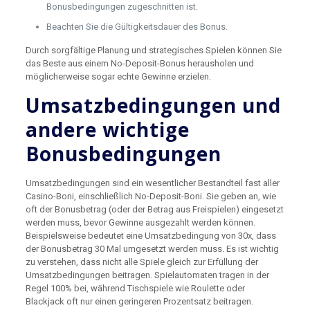
Bonusbedingungen zugeschnitten ist.
Beachten Sie die Gültigkeitsdauer des Bonus.
Durch sorgfältige Planung und strategisches Spielen können Sie
das Beste aus einem No-Deposit-Bonus herausholen und
möglicherweise sogar echte Gewinne erzielen.
Umsatzbedingungen und
andere wichtige
Bonusbedingungen
Umsatzbedingungen sind ein wesentlicher Bestandteil fast aller
Casino-Boni, einschließlich No-Deposit-Boni. Sie geben an, wie
oft der Bonusbetrag (oder der Betrag aus Freispielen) eingesetzt
werden muss, bevor Gewinne ausgezahlt werden können.
Beispielsweise bedeutet eine Umsatzbedingung von 30x, dass
der Bonusbetrag 30 Mal umgesetzt werden muss. Es ist wichtig
zu verstehen, dass nicht alle Spiele gleich zur Erfüllung der
Umsatzbedingungen beitragen. Spielautomaten tragen in der
Regel 100% bei, während Tischspiele wie Roulette oder
Blackjack oft nur einen geringeren Prozentsatz beitragen.