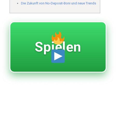
Die Zukunft von No-Deposit-Boni und neue Trends
Spielen
Exklusive Vorteile sichern
mit dem f1 casino no
deposit bonus für
risikoloses Spielvergnügen