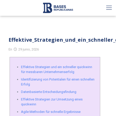
Effektive_Strategien_und_ein_schnell
En
29 junio, 2026
Effektive Strategien und ein schneller quickwinn
für messbaren Unternehmenserfolg
Identifizierung von Potentialen für einen schnellen
Erfolg
Datenbasierte Entscheidungsfindung
Effektive Strategien zur Umsetzung eines
quickwinn
Agile Methoden für schnelle Ergebnisse