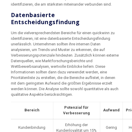
identifizieren, die am stärksten miteinander verbunden sind.
Datenbasierte
Entscheidungsfindung
Um die vielversprechendsten Bereiche für einen quickwinn zu
identifizieren, ist eine datenbasierte Entscheidungsfindung
unerlässlich. Unternehmen sollten ihre internen Daten
analysieren, um Trends und Muster zu erkennen, die auf
Verbesserungspotenziale hindeuten. Zusätzlich können externe
Datenquellen, wie Marktforschungsberichte und
Wettbewerbsanalysen, wertvolle Einblicke liefern. Diese
Informationen sollten dann dazu verwendet werden, eine
Prioritätenliste zu erstellen, die die Bereiche auflistet, in denen
mit dem geringsten Aufwand die größten Ergebnisse erzielt
werden können. Die Analyse sollte sowohl quantitative als auch
qualitative Aspekte berücksichtigen.
Potenzial für
Bereich
Aufwand
Pri
Verbesserung
Erhöhung der
Kundenbindung
Gering
H
Kundenloyalität um 15%