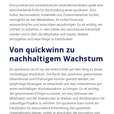
Eine positive und unterstützende Unternehmenskultur spielt eine
entscheidende Rolle für die Erzielung eines quickwinn. Eine
Kultur, die Innovation, Kreativität und Zusammenarbeit fördert,
ermöglicht es den Mitarbeitern, ihr volles Potenzial
auszuschöpfen und neue Ideen einzubringen. Es ist wichtig, ein
Umfeld zu schaffen, in dem Fehler als Lernchancen betrachtet
werden und in dem die Mitarbeiter sich trauen, Risiken
einzugehen und neue Wege zu beschreiten.
Von quickwinn zu
nachhaltigem Wachstum
Ein quickwinn ist oft nur der erste Schritt auf dem Weg zu einem
nachhaltigen Wachstum. Die durch den quickwinn gewonnenen
Erkenntnisse und Erfahrungen können genutzt werden, um
langfristige Strategien zu entwickeln und das Unternehmen auf
einen nachhaltigen Wachstumskurs zu bringen. Es ist wichtig,
die gewonnenen Erfolge zu nutzen, um das Vertrauen der
Mitarbeiter und der Stakeholder zu stärken und die Motivation für
zukünftige Projekte zu erhöhen. Ein quickwinn kann somit als
Katalysator für eine positive Entwicklung des gesamten
Unternehmens dienen, indem er eine Kultur der Innovation und