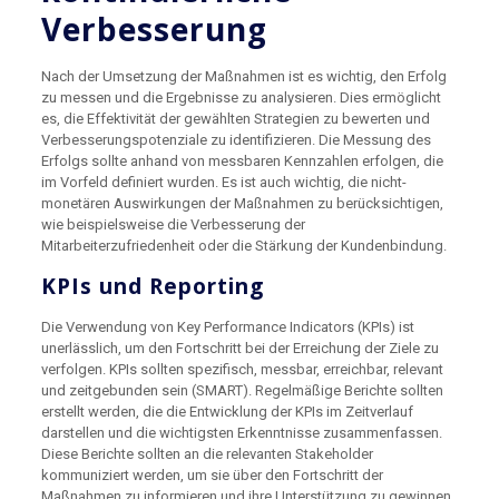
Verbesserung
Nach der Umsetzung der Maßnahmen ist es wichtig, den Erfolg
zu messen und die Ergebnisse zu analysieren. Dies ermöglicht
es, die Effektivität der gewählten Strategien zu bewerten und
Verbesserungspotenziale zu identifizieren. Die Messung des
Erfolgs sollte anhand von messbaren Kennzahlen erfolgen, die
im Vorfeld definiert wurden. Es ist auch wichtig, die nicht-
monetären Auswirkungen der Maßnahmen zu berücksichtigen,
wie beispielsweise die Verbesserung der
Mitarbeiterzufriedenheit oder die Stärkung der Kundenbindung.
KPIs und Reporting
Die Verwendung von Key Performance Indicators (KPIs) ist
unerlässlich, um den Fortschritt bei der Erreichung der Ziele zu
verfolgen. KPIs sollten spezifisch, messbar, erreichbar, relevant
und zeitgebunden sein (SMART). Regelmäßige Berichte sollten
erstellt werden, die die Entwicklung der KPIs im Zeitverlauf
darstellen und die wichtigsten Erkenntnisse zusammenfassen.
Diese Berichte sollten an die relevanten Stakeholder
kommuniziert werden, um sie über den Fortschritt der
Maßnahmen zu informieren und ihre Unterstützung zu gewinnen.