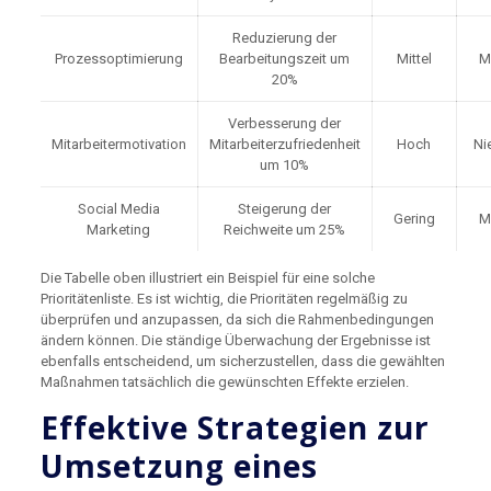
Reduzierung der
Prozessoptimierung
Bearbeitungszeit um
Mittel
Mi
20%
Verbesserung der
Mitarbeitermotivation
Mitarbeiterzufriedenheit
Hoch
Ni
um 10%
Social Media
Steigerung der
Gering
Mi
Marketing
Reichweite um 25%
Die Tabelle oben illustriert ein Beispiel für eine solche
Prioritätenliste. Es ist wichtig, die Prioritäten regelmäßig zu
überprüfen und anzupassen, da sich die Rahmenbedingungen
ändern können. Die ständige Überwachung der Ergebnisse ist
ebenfalls entscheidend, um sicherzustellen, dass die gewählten
Maßnahmen tatsächlich die gewünschten Effekte erzielen.
Effektive Strategien zur
Umsetzung eines