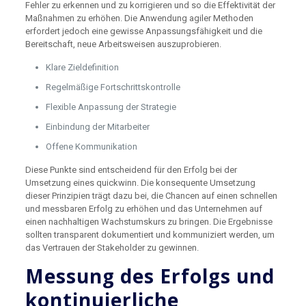
Fehler zu erkennen und zu korrigieren und so die Effektivität der
Maßnahmen zu erhöhen. Die Anwendung agiler Methoden
erfordert jedoch eine gewisse Anpassungsfähigkeit und die
Bereitschaft, neue Arbeitsweisen auszuprobieren.
Klare Zieldefinition
Regelmäßige Fortschrittskontrolle
Flexible Anpassung der Strategie
Einbindung der Mitarbeiter
Offene Kommunikation
Diese Punkte sind entscheidend für den Erfolg bei der
Umsetzung eines quickwinn. Die konsequente Umsetzung
dieser Prinzipien trägt dazu bei, die Chancen auf einen schnellen
und messbaren Erfolg zu erhöhen und das Unternehmen auf
einen nachhaltigen Wachstumskurs zu bringen. Die Ergebnisse
sollten transparent dokumentiert und kommuniziert werden, um
das Vertrauen der Stakeholder zu gewinnen.
Messung des Erfolgs und
kontinuierliche