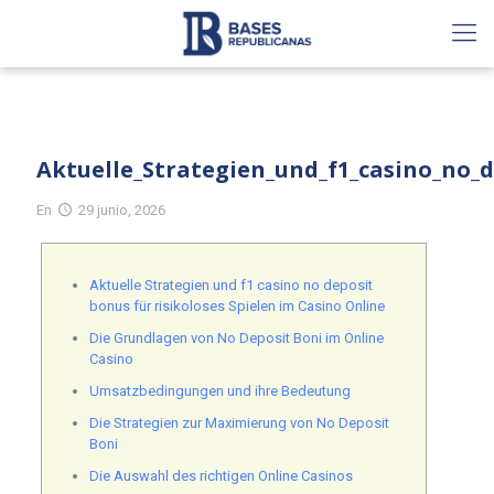
Aktuelle_Strategien_und_f1_casino_no_d
En
29 junio, 2026
Aktuelle Strategien und f1 casino no deposit
bonus für risikoloses Spielen im Casino Online
Die Grundlagen von No Deposit Boni im Online
Casino
Umsatzbedingungen und ihre Bedeutung
Die Strategien zur Maximierung von No Deposit
Boni
Die Auswahl des richtigen Online Casinos