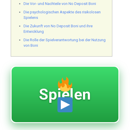
Die Vor- und Nachteile von No Deposit Boni
Die psychologischen Aspekte des risikolosen
Spielens
Die Zukunft von No Deposit Boni und ihre
Entwicklung
Die Rolle der Spielverantwortung bei der Nutzung
von Boni
Spielen