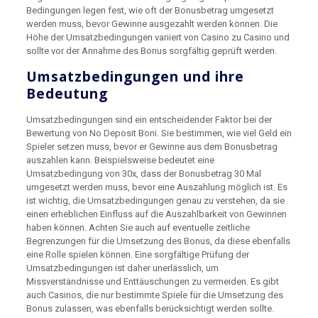
Bedingungen legen fest, wie oft der Bonusbetrag umgesetzt
werden muss, bevor Gewinne ausgezahlt werden können. Die
Höhe der Umsatzbedingungen variiert von Casino zu Casino und
sollte vor der Annahme des Bonus sorgfältig geprüft werden.
Umsatzbedingungen und ihre
Bedeutung
Umsatzbedingungen sind ein entscheidender Faktor bei der
Bewertung von No Deposit Boni. Sie bestimmen, wie viel Geld ein
Spieler setzen muss, bevor er Gewinne aus dem Bonusbetrag
auszahlen kann. Beispielsweise bedeutet eine
Umsatzbedingung von 30x, dass der Bonusbetrag 30 Mal
umgesetzt werden muss, bevor eine Auszahlung möglich ist. Es
ist wichtig, die Umsatzbedingungen genau zu verstehen, da sie
einen erheblichen Einfluss auf die Auszahlbarkeit von Gewinnen
haben können. Achten Sie auch auf eventuelle zeitliche
Begrenzungen für die Umsetzung des Bonus, da diese ebenfalls
eine Rolle spielen können. Eine sorgfältige Prüfung der
Umsatzbedingungen ist daher unerlässlich, um
Missverständnisse und Enttäuschungen zu vermeiden. Es gibt
auch Casinos, die nur bestimmte Spiele für die Umsetzung des
Bonus zulassen, was ebenfalls berücksichtigt werden sollte.