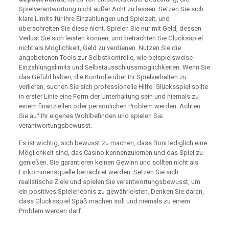
Spielverantwortung nicht außer Acht zu lassen. Setzen Sie sich
klare Limits für Ihre Einzahlungen und Spielzeit, und
überschreiten Sie diese nicht. Spielen Sie nur mit Geld, dessen
Verlust Sie sich leisten können, und betrachten Sie Glücksspiel
nicht als Möglichkeit, Geld zu verdienen. Nutzen Sie die
angebotenen Tools zur Selbstkontrolle, wie beispielsweise
Einzahlungslimits und Selbstausschlussmöglichkeiten. Wenn Sie
das Gefühl haben, die Kontrolle über Ihr Spielverhalten zu
verlieren, suchen Sie sich professionelle Hilfe. Glücksspiel sollte
in erster Linie eine Form der Unterhaltung sein und niemals zu
einem finanziellen oder persönlichen Problem werden. Achten
Sie auf Ihr eigenes Wohlbefinden und spielen Sie
verantwortungsbewusst.
Es ist wichtig, sich bewusst zu machen, dass Boni lediglich eine
Möglichkeit sind, das Casino kennenzulernen und das Spiel zu
genießen. Sie garantieren keinen Gewinn und sollten nicht als
Einkommensquelle betrachtet werden. Setzen Sie sich
realistische Ziele und spielen Sie verantwortungsbewusst, um
ein positives Spielerlebnis zu gewährleisten. Denken Sie daran,
dass Glücksspiel Spaß machen soll und niemals zu einem
Problem werden darf.