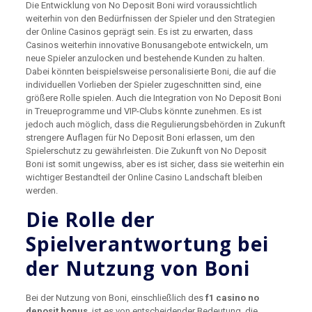
Die Entwicklung von No Deposit Boni wird voraussichtlich
weiterhin von den Bedürfnissen der Spieler und den Strategien
der Online Casinos geprägt sein. Es ist zu erwarten, dass
Casinos weiterhin innovative Bonusangebote entwickeln, um
neue Spieler anzulocken und bestehende Kunden zu halten.
Dabei könnten beispielsweise personalisierte Boni, die auf die
individuellen Vorlieben der Spieler zugeschnitten sind, eine
größere Rolle spielen. Auch die Integration von No Deposit Boni
in Treueprogramme und VIP-Clubs könnte zunehmen. Es ist
jedoch auch möglich, dass die Regulierungsbehörden in Zukunft
strengere Auflagen für No Deposit Boni erlassen, um den
Spielerschutz zu gewährleisten. Die Zukunft von No Deposit
Boni ist somit ungewiss, aber es ist sicher, dass sie weiterhin ein
wichtiger Bestandteil der Online Casino Landschaft bleiben
werden.
Die Rolle der
Spielverantwortung bei
der Nutzung von Boni
Bei der Nutzung von Boni, einschließlich des
f1 casino no
deposit bonus
, ist es von entscheidender Bedeutung, die