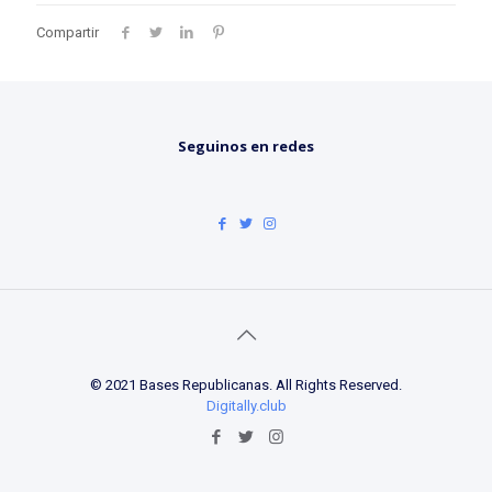
Compartir
Seguinos en redes
© 2021 Bases Republicanas. All Rights Reserved.
Digitally.club