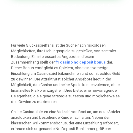
Aktuelle Strategien und f1
casino no deposit bonus für
risikoloses Spielen im
Casino Online
Für viele Glücksspielfans ist die Suche nach risikolosen
Möglichkeiten, ihre Lieblingsspiele zu genießen, von zentraler
Bedeutung. Ein interessantes Angebot in diesem
Zusammenhang stellt der
f1 casino no deposit bonus
dar.
Dieser Bonus ermöglicht es Spielern, ohne eine vorherige
Einzahlung am Casinospiel teilzunehmen und somit echtes Geld
zu gewinnen. Die Attraktivität solcher Angebote liegt in der
Möglichkeit, das Casino und seine Spiele kennenzulernen, ohne
finanzielles Risiko einzugehen. Dies bietet eine hervorragende
Gelegenheit, die eigene Strategie zu testen und möglicherweise
den Gewinn zu maximieren.
Online Casinos bieten eine Vielzahl von Boni an, um neue Spieler
anzulocken und bestehende Kunden zu halten. Neben dem
klassischen Willkommensbonus, der eine Einzahlung erfordert,
erfreuen sich sogenannte No Deposit Boni immer größerer