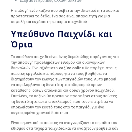
Διαβάστε κριτικές άλλων παικτών
Η επιλογή ενός καζίνο που σέβεται την ιδιωτικότητά σας και
προστατεύει τα δεδομένα σας είναι απαραίτητη για μια
ασφαλή και ευχάριστη εμπειρία παιχνιδιού.
Υπεύθυνο Παιχνίδι και
Όρια
Το υπεύθυνο παιχνίδι είναι ένας θεμελιώδης παράγοντας για
την αποφυγή προβλημάτων εθισμού και οικονομικών
δυσκολιών. Ένα αξιόπιστο
καζίνο online
θα παρέχει στους
παίκτες εργαλεία και πόρους για να τους βοηθήσει να
διατηρήσουν τον έλεγχο των παιχνιδιών τους. Αυτό μπορεί
να περιλαμβάνει τη δυνατότητα καθορισμού ορίων
κατάθεσης, ορίων απώλειας και ορίων χρόνου παιχνιδιού.
Επιπλέον, το καζίνο θα πρέπει να προσφέρει στους παίκτες
τη δυνατότητα αυτο-αποκλεισμού, που τους επιτρέπει να
αποκλείσουν τον εαυτό τους από το παιχνίδι για ένα
συγκεκριμένο χρονικό διάστημα.
Είναι σημαντικό οι παίκτες να αναγνωρίζουν τα σημάδια του
εθισμού στα τυχερά παιχνίδια και να αναζητούν βοήθεια εάν