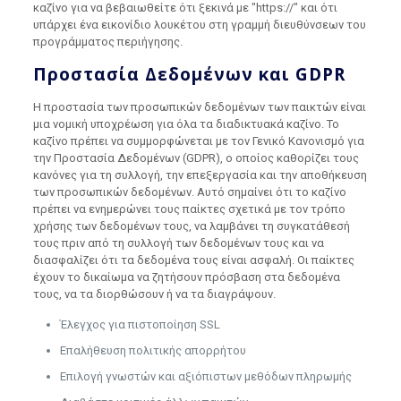
καζίνο για να βεβαιωθείτε ότι ξεκινά με "https://" και ότι
υπάρχει ένα εικονίδιο λουκέτου στη γραμμή διευθύνσεων του
προγράμματος περιήγησης.
Προστασία Δεδομένων και GDPR
Η προστασία των προσωπικών δεδομένων των παικτών είναι
μια νομική υποχρέωση για όλα τα διαδικτυακά καζίνο. Το
καζίνο πρέπει να συμμορφώνεται με τον Γενικό Κανονισμό για
την Προστασία Δεδομένων (GDPR), ο οποίος καθορίζει τους
κανόνες για τη συλλογή, την επεξεργασία και την αποθήκευση
των προσωπικών δεδομένων. Αυτό σημαίνει ότι το καζίνο
πρέπει να ενημερώνει τους παίκτες σχετικά με τον τρόπο
χρήσης των δεδομένων τους, να λαμβάνει τη συγκατάθεσή
τους πριν από τη συλλογή των δεδομένων τους και να
διασφαλίζει ότι τα δεδομένα τους είναι ασφαλή. Οι παίκτες
έχουν το δικαίωμα να ζητήσουν πρόσβαση στα δεδομένα
τους, να τα διορθώσουν ή να τα διαγράψουν.
Έλεγχος για πιστοποίηση SSL
Επαλήθευση πολιτικής απορρήτου
Επιλογή γνωστών και αξιόπιστων μεθόδων πληρωμής