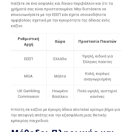
παίζετε σε ένα ασφαλές και δίκαιο περιβάλλον και ότι τα
χρήματά σας είναι προστατευμένα. Μην διστάσετε να
επικοινωνήσετε με την ΕΕΕΠ εάν έχετε οποιεσδήποτε
αμφιβολίες σχετικά με την εγκυρότητα της άδειας ενός
καζίνο.
Ρυθμιστική
Χώρα
Προστασία Παικτών
Αρχή
Υψηλή, ειδικά για
ΕΕΕΠ
Ελλάδα
Έλληνες παίκτες
Καλή, ευρέως
MGA
Μάλτα
αναγνωρισμένη
UK Gambling
Ηνωμένο
Πολύ υψηλή, αυστηροί
Commission
Βασίλειο
κανόνες
Η πίστη σε καζίνο με έγκυρη άδεια αποτελεί κρίσιμο βήμα για
την αποφυγή απάτης και την εξασφάλιση μιας θετικής
εμπειρίας παιχνιδιού.