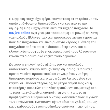
μέσω του καζίνο online για
Έλληνες παίκτες
Η ψηφιακή εποχή έχει φέρει επανάσταση στον τρόπο με τον
οποίο οι άνθρωποι διασκεδάζουν και ένα από τα πιο
δημοφιλή είδη ψυχαγωγίας είναι τα τυχερά παιχνίδια. Το
καζίνο online
έχει γίνει μια προσβάσιμη και βολική επιλογή
για πολλούς Έλληνες παίκτες, προσφέροντας μια τεράστια
ποικιλία παιχνιδιών και ευκαιριών για κέρδος. Η άνεση του
παιχνιδιού από το σπίτι, η διαθεσιμότητα 24/7 και οι
ελκυστικές προσφορές είναι μερικοί από τους λόγους που
κάνουν τα διαδικτυακά καζίνο τόσο δημοφιλή.
Ωστόσο, η επιλογή ενός αξιόπιστου και ασφαλούς
διαδικτυακού καζίνο είναι ζωτικής σημασίας. Οι παίκτες
πρέπει να είναι προσεκτικοί και να λαμβάνουν υπόψη
διάφορους παράγοντες, όπως η άδεια λειτουργίας του
καζίνο, οι μέθοδοι πληρωμής, τα μέτρα ασφαλείας και η
υποστήριξη πελατών. Επιπλέον, η υπεύθυνη συμμετοχή στα
τυχερά παιχνίδια είναι απαραίτητη για την αποφυγή
προβλημάτων εθισμού και οικονομικών δυσκολιών. Η γνώση
των κανόνων και των πιθανοτήτων κάθε παιχνιδιού, καθώς
και ο καθορισμός ενός προϋπολογισμού και η τήρησή του,