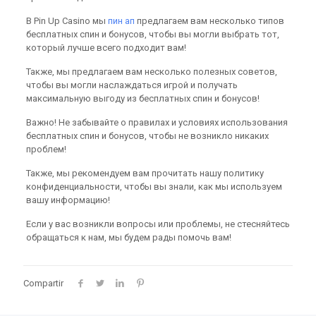
В Pin Up Casino мы
пин ап
предлагаем вам несколько типов
бесплатных спин и бонусов, чтобы вы могли выбрать тот,
который лучше всего подходит вам!
Также, мы предлагаем вам несколько полезных советов,
чтобы вы могли наслаждаться игрой и получать
максимальную выгоду из бесплатных спин и бонусов!
Важно! Не забывайте о правилах и условиях использования
бесплатных спин и бонусов, чтобы не возникло никаких
проблем!
Также, мы рекомендуем вам прочитать нашу политику
конфиденциальности, чтобы вы знали, как мы используем
вашу информацию!
Если у вас возникли вопросы или проблемы, не стесняйтесь
обращаться к нам, мы будем рады помочь вам!
Compartir