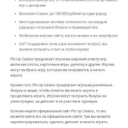
игр с дилерами
Высокие ставки: до 100 000 рублей на один раунд
Многоуровневая система лояльности: за каждый
раунд вы получаете бонусы и преимущества
Мобильная версия сайта: играть можно и на смартфоне
24/7 поддержка: если у вас возникнет вопрос, вы
можете получить ответ в любое время
Pin Up Casino предлагает игрокам широкий спектр игр,
включая слоты, карточные игры, рулетку и другие. Игроки
могут выбрать игру, которая им понравится, и начать
играть.
Кроме того, Pin Up Casino предлагает игрокам различные
бонусы и акции, чтобы помочь им начать играть и
продолжать играть. Игроки могут получать бонусы за
регистрацию, за депозит и за участие в турнирах.
Если вы ищете официальный сайт Pin Up Casino, то вы
можете найти его на официальном сайте. Там вы можете
зарегистрироваться, сделать депозит и начать играть.