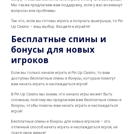
Мы также предлагаем вам поддержку, если у вас возникнут
вопросы или проблемы.
Так что, если вы готовы играть и получать выигрыши, то Pin
Up Casino – ваш выбор. Входите и играйте!
Бесплатные спины и
бонусы для новых
игроков
Если вы только начали играть в Pin Up Casino, то вам
доступны бесплатные спины и бонусы, которые помогут
вам начать играть и наслаждаться игрой!
В Pin Up Casino мы знаем, что начало игры может быть
сложным, поэтому мы предлагаем вам бесплатные спины и
бонусы, чтобы помочь вам начать играть и наслаждаться
игрой!
Бесплатные спины и бонусы для новых игроков – это
отличный способ начать играть и наслаждаться игрой, не
тратя свои деньги!