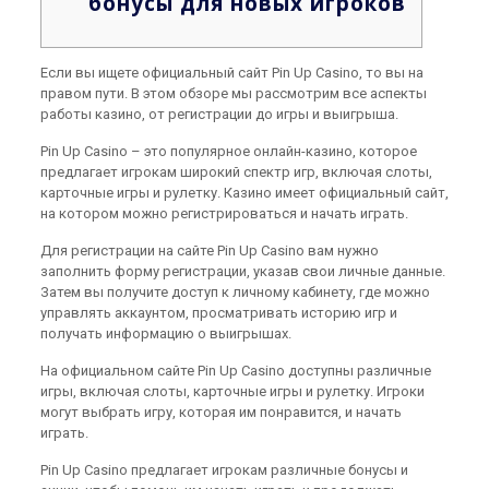
бонусы для новых игроков
Если вы ищете официальный сайт Pin Up Casino, то вы на
правом пути. В этом обзоре мы рассмотрим все аспекты
работы казино, от регистрации до игры и выигрыша.
Pin Up Casino – это популярное онлайн-казино, которое
предлагает игрокам широкий спектр игр, включая слоты,
карточные игры и рулетку. Казино имеет официальный сайт,
на котором можно регистрироваться и начать играть.
Для регистрации на сайте Pin Up Casino вам нужно
заполнить форму регистрации, указав свои личные данные.
Затем вы получите доступ к личному кабинету, где можно
управлять аккаунтом, просматривать историю игр и
получать информацию о выигрышах.
На официальном сайте Pin Up Casino доступны различные
игры, включая слоты, карточные игры и рулетку. Игроки
могут выбрать игру, которая им понравится, и начать
играть.
Pin Up Casino предлагает игрокам различные бонусы и