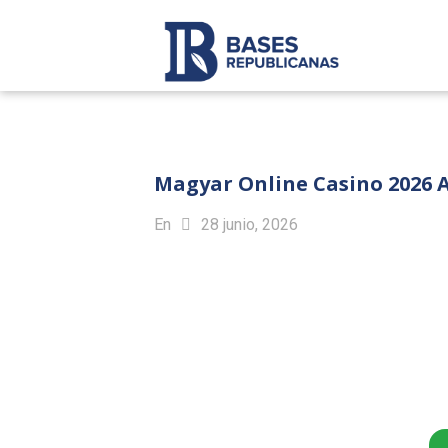
Magyar Online Casino 2026 A
En
28 junio, 2026
Magyar Onlin
oldalak való