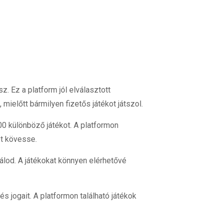
z. Ez a platform jól elválasztott
mielőtt bármilyen fizetős játékot játszol.
00 különböző játékot. A platformon
et kövesse.
lálod. A játékokat könnyen elérhetővé
s jogait. A platformon található játékok