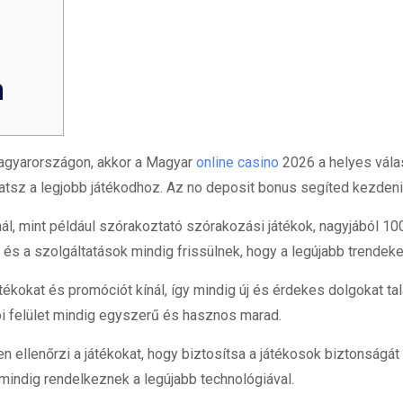
n
Magyarországon, akkor a Magyar
online casino
2026 a helyes válas
atsz a legjobb játékodhoz. Az no deposit bonus segíted kezdeni, 
ál, mint például szórakoztató szórakozási játékok, nagyjából 10
és a szolgáltatások mindig frissülnek, hogy a legújabb trendek
ékokat és promóciót kínál, így mindig új és érdekes dolgokat ta
ói felület mindig egyszerű és hasznos marad.
llenőrzi a játékokat, hogy biztosítsa a játékosok biztonságát é
mindig rendelkeznek a legújabb technológiával.