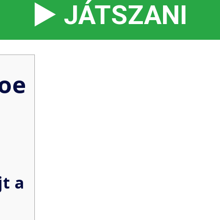
▶️ JÁTSZANI
ое
t a