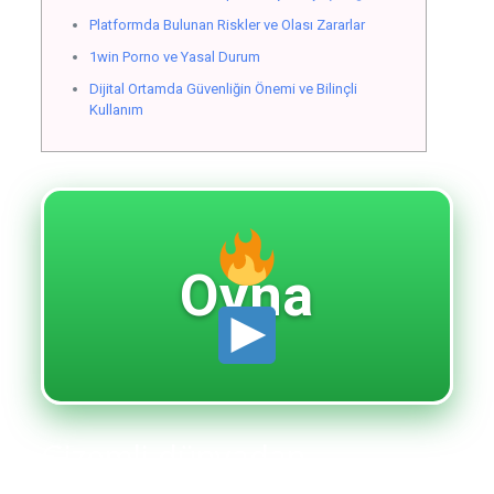
Platformda Bulunan Riskler ve Olası Zararlar
1win Porno ve Yasal Durum
Dijital Ortamda Güvenliğin Önemi ve Bilinçli
Kullanım
Oyna
Gizemli dünyadan
yansıyanlar, 1win porno ile