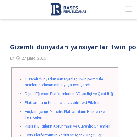
Gizemli_dünyadan_yansıyanlar_1win_porn
En
27 junio, 2026
Gizemli dünyadan yansıyanlar, 1win porno ile
sınırları zorlayan anlar yaşatıyor şimdi
Dijital Eğlence Platformlarının Yükselişi ve Çeşitliliği
Platformların Kullanıcılar Üzerindeki Etkileri
Erişkin İçeriğe Yönelik Platformların Riskleri ve
Tehlikeleri
Kişisel Bilgilerin Korunması ve Güvenlik Önlemleri
1win Platformunun Yapısı ve İçerik Çeşitliliği