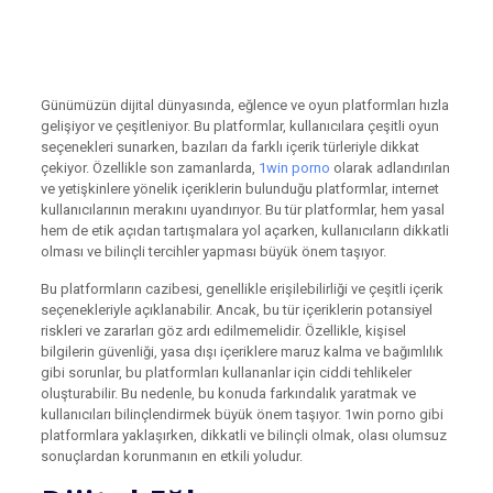
sınırları zorlayan anlar
yaşatıyor şimdi
Günümüzün dijital dünyasında, eğlence ve oyun platformları hızla
gelişiyor ve çeşitleniyor. Bu platformlar, kullanıcılara çeşitli oyun
seçenekleri sunarken, bazıları da farklı içerik türleriyle dikkat
çekiyor. Özellikle son zamanlarda,
1win porno
olarak adlandırılan
ve yetişkinlere yönelik içeriklerin bulunduğu platformlar, internet
kullanıcılarının merakını uyandırıyor. Bu tür platformlar, hem yasal
hem de etik açıdan tartışmalara yol açarken, kullanıcıların dikkatli
olması ve bilinçli tercihler yapması büyük önem taşıyor.
Bu platformların cazibesi, genellikle erişilebilirliği ve çeşitli içerik
seçenekleriyle açıklanabilir. Ancak, bu tür içeriklerin potansiyel
riskleri ve zararları göz ardı edilmemelidir. Özellikle, kişisel
bilgilerin güvenliği, yasa dışı içeriklere maruz kalma ve bağımlılık
gibi sorunlar, bu platformları kullananlar için ciddi tehlikeler
oluşturabilir. Bu nedenle, bu konuda farkındalık yaratmak ve
kullanıcıları bilinçlendirmek büyük önem taşıyor. 1win porno gibi
platformlara yaklaşırken, dikkatli ve bilinçli olmak, olası olumsuz
sonuçlardan korunmanın en etkili yoludur.