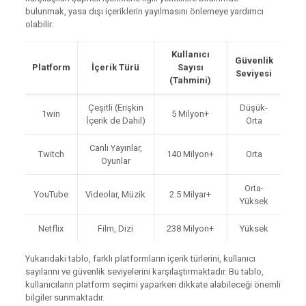
bulunmak, yasa dışı içeriklerin yayılmasını önlemeye yardımcı
olabilir.
Kullanıcı
Güvenlik
Platform
İçerik Türü
Sayısı
Seviyesi
(Tahmini)
Çeşitli (Erişkin
Düşük-
1win
5 Milyon+
İçerik de Dahil)
Orta
Canlı Yayınlar,
Twitch
140 Milyon+
Orta
Oyunlar
Orta-
YouTube
Videolar, Müzik
2.5 Milyar+
Yüksek
Netflix
Film, Dizi
238 Milyon+
Yüksek
Yukarıdaki tablo, farklı platformların içerik türlerini, kullanıcı
sayılarını ve güvenlik seviyelerini karşılaştırmaktadır. Bu tablo,
kullanıcıların platform seçimi yaparken dikkate alabileceği önemli
bilgiler sunmaktadır.