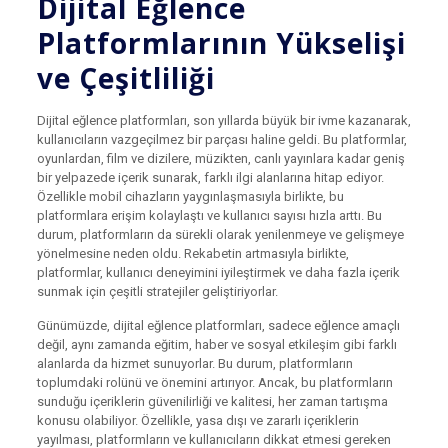
Dijital Eğlence
Platformlarının Yükselişi
ve Çeşitliliği
Dijital eğlence platformları, son yıllarda büyük bir ivme kazanarak,
kullanıcıların vazgeçilmez bir parçası haline geldi. Bu platformlar,
oyunlardan, film ve dizilere, müzikten, canlı yayınlara kadar geniş
bir yelpazede içerik sunarak, farklı ilgi alanlarına hitap ediyor.
Özellikle mobil cihazların yaygınlaşmasıyla birlikte, bu
platformlara erişim kolaylaştı ve kullanıcı sayısı hızla arttı. Bu
durum, platformların da sürekli olarak yenilenmeye ve gelişmeye
yönelmesine neden oldu. Rekabetin artmasıyla birlikte,
platformlar, kullanıcı deneyimini iyileştirmek ve daha fazla içerik
sunmak için çeşitli stratejiler geliştiriyorlar.
Günümüzde, dijital eğlence platformları, sadece eğlence amaçlı
değil, aynı zamanda eğitim, haber ve sosyal etkileşim gibi farklı
alanlarda da hizmet sunuyorlar. Bu durum, platformların
toplumdaki rolünü ve önemini artırıyor. Ancak, bu platformların
sunduğu içeriklerin güvenilirliği ve kalitesi, her zaman tartışma
konusu olabiliyor. Özellikle, yasa dışı ve zararlı içeriklerin
yayılması, platformların ve kullanıcıların dikkat etmesi gereken