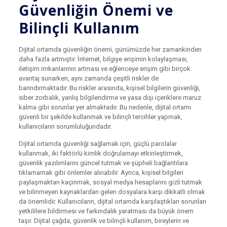
Güvenliğin Önemi ve
Bilinçli Kullanım
Dijital ortamda güvenliğin önemi, günümüzde her zamankinden
daha fazla artmıştır. İnternet, bilgiye erişimin kolaylaşması,
iletişim imkanlarının artması ve eğlenceye erişim gibi birçok
avantaj sunarken, aynı zamanda çeşitli riskler de
barındırmaktadır. Bu riskler arasında, kişisel bilgilerin güvenliği,
siber zorbalık, yanlış bilgilendirme ve yasa dışı içeriklere maruz
kalma gibi sorunlar yer almaktadır. Bu nedenle, dijital ortamı
güvenli bir şekilde kullanmak ve bilinçli tercihler yapmak,
kullanıcıların sorumluluğundadır.
Dijital ortamda güvenliği sağlamak için, güçlü parolalar
kullanmak, iki faktörlü kimlik doğrulamayı etkinleştirmek,
güvenlik yazılımlarını güncel tutmak ve şüpheli bağlantılara
tıklamamak gibi önlemler alınabilir. Ayrıca, kişisel bilgileri
paylaşmaktan kaçınmak, sosyal medya hesaplarını gizli tutmak
ve bilinmeyen kaynaklardan gelen dosyalara karşı dikkatli olmak
da önemlidir. Kullanıcıların, dijital ortamda karşılaştıkları sorunları
yetkililere bildirmesi ve farkındalık yaratması da büyük önem
taşır. Dijital çağda, güvenlik ve bilinçli kullanım, bireylerin ve