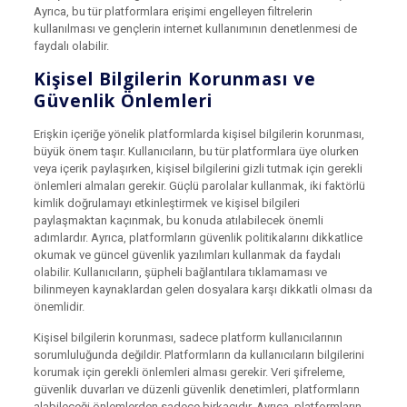
Ayrıca, bu tür platformlara erişimi engelleyen filtrelerin
kullanılması ve gençlerin internet kullanımının denetlenmesi de
faydalı olabilir.
Kişisel Bilgilerin Korunması ve
Güvenlik Önlemleri
Erişkin içeriğe yönelik platformlarda kişisel bilgilerin korunması,
büyük önem taşır. Kullanıcıların, bu tür platformlara üye olurken
veya içerik paylaşırken, kişisel bilgilerini gizli tutmak için gerekli
önlemleri almaları gerekir. Güçlü parolalar kullanmak, iki faktörlü
kimlik doğrulamayı etkinleştirmek ve kişisel bilgileri
paylaşmaktan kaçınmak, bu konuda atılabilecek önemli
adımlardır. Ayrıca, platformların güvenlik politikalarını dikkatlice
okumak ve güncel güvenlik yazılımları kullanmak da faydalı
olabilir. Kullanıcıların, şüpheli bağlantılara tıklamaması ve
bilinmeyen kaynaklardan gelen dosyalara karşı dikkatli olması da
önemlidir.
Kişisel bilgilerin korunması, sadece platform kullanıcılarının
sorumluluğunda değildir. Platformların da kullanıcıların bilgilerini
korumak için gerekli önlemleri alması gerekir. Veri şifreleme,
güvenlik duvarları ve düzenli güvenlik denetimleri, platformların
alabileceği önlemlerden sadece birkaçıdır. Ayrıca, platformların