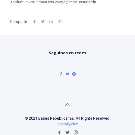
toplumun korunması için vazgeçilmez unsurlardır.
Compartir
Seguinos en redes
© 2021 Bases Republicanas. All Rights Reserved.
Digitally.club