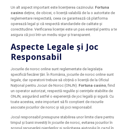
Un alt aspect important este licențierea cazinoului.
Fortuna
casino
deține, de obicei, o licență valabilă de la o autoritate de
reglementare respectată, ceea ce garantează că platforma
operează legal și că respectă standardele de calitate și
corectitudine. Verificarea licenței este un pas esențial pentru a te
asigura că joci într-un mediu sigur și transparent.
Aspecte Legale și Joc
Responsabil
Jocurile de noroc online sunt reglementate de legislația
specifică fiecărei țări. În România, jocurile de noroc online sunt
legale, dar operatorii trebuie să obțină o licență de la Oficiul
Național pentru Jocuri de Noroc (ONJN).
Fortuna casino
, fiind
un operator autorizat, respectă regulile și cerințele stabilite de
ONJN, asigurând astfel o experiență de joc legală și sigură. Cu
toate acestea, este important să fii conștient de riscurile
asociate jocurilor de noroc și să joci responsabil.
Jocul responsabil presupune stabilirea unor limite clare pentru
timpul și banii investiți în jocurile de noroc, evitarea jocurilor în
scopul recuperării pierderilor și solicitarea ajutorului în cazul în