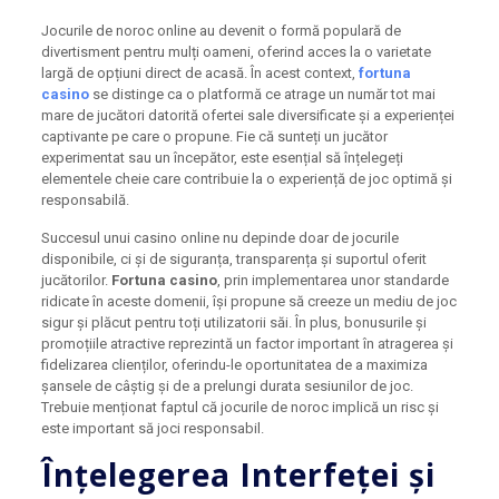
Jocurile de noroc online au devenit o formă populară de
divertisment pentru mulți oameni, oferind acces la o varietate
largă de opțiuni direct de acasă. În acest context,
fortuna
casino
se distinge ca o platformă ce atrage un număr tot mai
mare de jucători datorită ofertei sale diversificate și a experienței
captivante pe care o propune. Fie că sunteți un jucător
experimentat sau un începător, este esențial să înțelegeți
elementele cheie care contribuie la o experiență de joc optimă și
responsabilă.
Succesul unui casino online nu depinde doar de jocurile
disponibile, ci și de siguranța, transparența și suportul oferit
jucătorilor.
Fortuna casino
, prin implementarea unor standarde
ridicate în aceste domenii, își propune să creeze un mediu de joc
sigur și plăcut pentru toți utilizatorii săi. În plus, bonusurile și
promoțiile atractive reprezintă un factor important în atragerea și
fidelizarea clienților, oferindu-le oportunitatea de a maximiza
șansele de câștig și de a prelungi durata sesiunilor de joc.
Trebuie menționat faptul că jocurile de noroc implică un risc și
este important să joci responsabil.
Înțelegerea Interfeței și