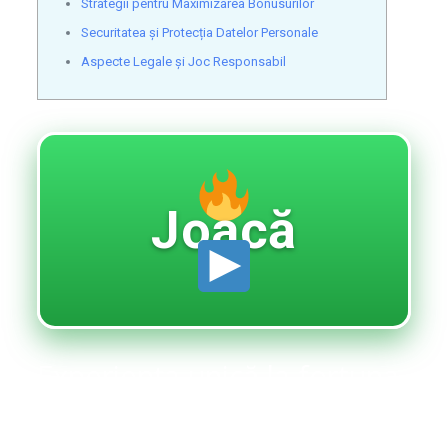
Strategii pentru Maximizarea Bonusurilor
Securitatea și Protecția Datelor Personale
Aspecte Legale și Joc Responsabil
Joacă
Experiența unică la fortuna
casino și secretele jocurilor
de noroc online