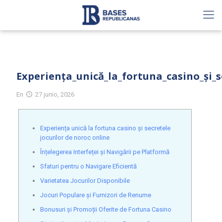
Experiența_unică_la_fortuna_casino_și_s
En
27 junio, 2026
Experiența unică la fortuna casino și secretele
jocurilor de noroc online
Înțelegerea Interfeței și Navigării pe Platformă
Sfaturi pentru o Navigare Eficientă
Varietatea Jocurilor Disponibile
Jocuri Populare și Furnizori de Renume
Bonusuri și Promoții Oferite de Fortuna Casino