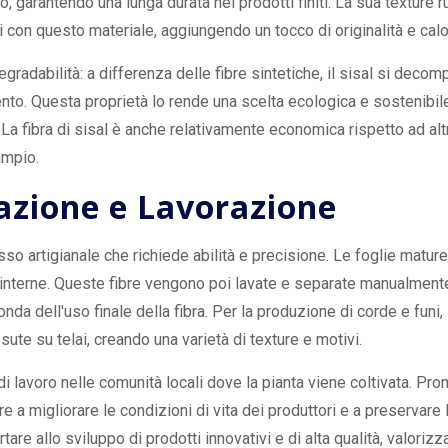
o, garantendo una lunga durata nei prodotti finiti. La sua texture 
ti con questo materiale, aggiungendo un tocco di originalità e calo
egradabilità: a differenza delle fibre sintetiche, il sisal si deco
mento. Questa proprietà lo rende una scelta ecologica e sostenibil
a fibra di sisal è anche relativamente economica rispetto ad altre 
ampio.
razione e Lavorazione
sso artigianale che richiede abilità e precisione. Le foglie matur
e interne. Queste fibre vengono poi lavate e separate manualmente
a dell'uso finale della fibra. Per la produzione di corde e funi, l
ute su telai, creando una varietà di texture e motivi.
 di lavoro nelle comunità locali dove la pianta viene coltivata. 
e a migliorare le condizioni di vita dei produttori e a preservare l
are allo sviluppo di prodotti innovativi e di alta qualità, valoriz