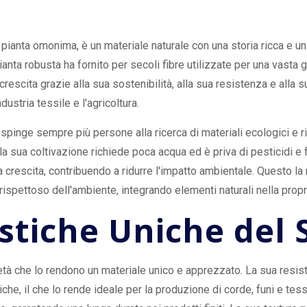
amento naturale e i
a pianta omonima, è un materiale naturale con una storia ricca e un
nta robusta ha fornito per secoli fibre utilizzate per una vasta 
n crescita grazie alla sua sostenibilità, alla sua resistenza e alla 
ustria tessile e l'agricoltura.
nge sempre più persone alla ricerca di materiali ecologici e rin
 sua coltivazione richiede poca acqua ed è priva di pesticidi e fert
 crescita, contribuendo a ridurre l'impatto ambientale. Questo la
ispettoso dell'ambiente, integrando elementi naturali nella propri
stiche Uniche del S
rietà che lo rendono un materiale unico e apprezzato. La sua resis
che, il che lo rende ideale per la produzione di corde, funi e tessut