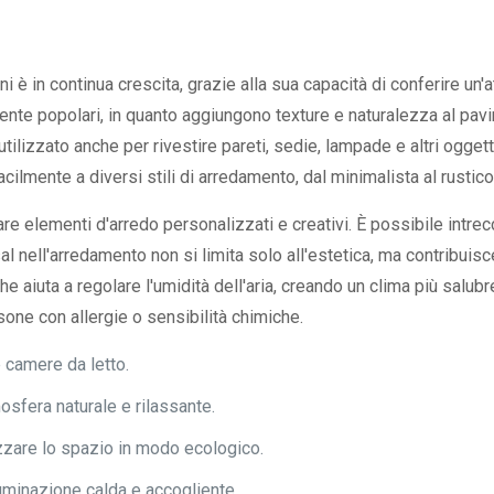
rni è in continua crescita, grazie alla sua capacità di conferire un
mente popolari, in quanto aggiungono texture e naturalezza al pa
utilizzato anche per rivestire pareti, sedie, lampade e altri ogget
acilmente a diversi stili di arredamento, dal minimalista al rustico
are elementi d'arredo personalizzati e creativi. È possibile intrecci
sal nell'arredamento non si limita solo all'estetica, ma contribui
che aiuta a regolare l'umidità dell'aria, creando un clima più salubr
one con allergie o sensibilità chimiche.
e camere da letto.
mosfera naturale e rilassante.
nizzare lo spazio in modo ecologico.
luminazione calda e accogliente.