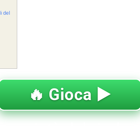
i del
🔥 Gioca ▶️
proprietà del sisal e