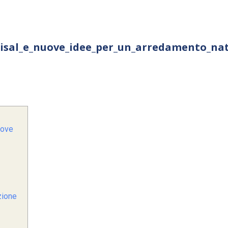
_sisal_e_nuove_idee_per_un_arredamento_na
uove
zione