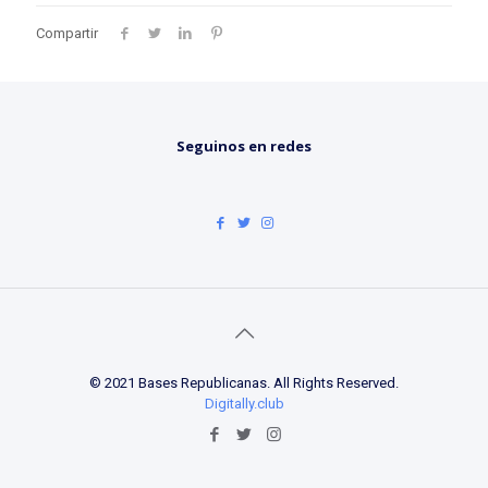
Compartir
Seguinos en redes
© 2021 Bases Republicanas. All Rights Reserved.
Digitally.club