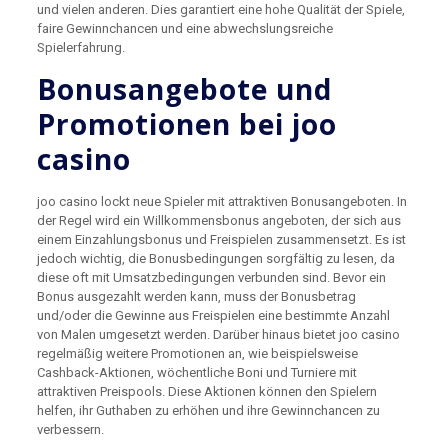
und vielen anderen. Dies garantiert eine hohe Qualität der Spiele,
faire Gewinnchancen und eine abwechslungsreiche
Spielerfahrung.
Bonusangebote und
Promotionen bei joo
casino
joo casino lockt neue Spieler mit attraktiven Bonusangeboten. In
der Regel wird ein Willkommensbonus angeboten, der sich aus
einem Einzahlungsbonus und Freispielen zusammensetzt. Es ist
jedoch wichtig, die Bonusbedingungen sorgfältig zu lesen, da
diese oft mit Umsatzbedingungen verbunden sind. Bevor ein
Bonus ausgezahlt werden kann, muss der Bonusbetrag
und/oder die Gewinne aus Freispielen eine bestimmte Anzahl
von Malen umgesetzt werden. Darüber hinaus bietet joo casino
regelmäßig weitere Promotionen an, wie beispielsweise
Cashback-Aktionen, wöchentliche Boni und Turniere mit
attraktiven Preispools. Diese Aktionen können den Spielern
helfen, ihr Guthaben zu erhöhen und ihre Gewinnchancen zu
verbessern.