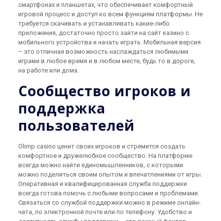
смартфонах и планшетах, что обеспечивает комфортный
игровой процесс и доступ ко всем функциям платформы. Не
требуется скачивать и устанавливать какие-либо
приложения, достаточно просто зайти на сайт казино с
мобильного устройства и начать играть. Мобильная версия
– это отличная возможность наслаждаться любимыми
играми в любое время и в любом месте, будь то в дороге,
на работе или дома.
Сообщество игроков и
поддержка
пользователей
Olimp casino ценит своих игроков и стремится создать
комфортное и дружелюбное сообщество. На платформе
всегда можно найти единомышленников, с которыми
можно поделиться своим опытом и впечатлениями от игры.
Оперативная и квалифицированная служба поддержки
всегда готова помочь с любыми вопросами и проблемами.
Связаться со службой поддержки можно в режиме онлайн-
чата, по электронной почте или по телефону. Удобство и