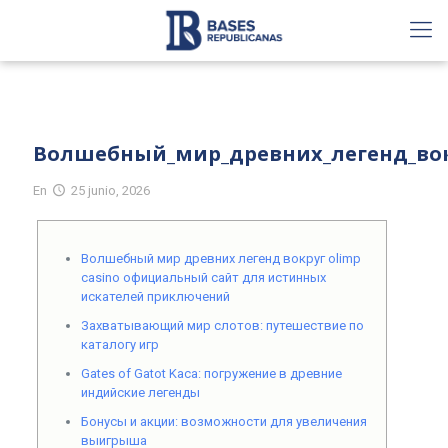
Волшебный_мир_древних_легенд_вокр
En
25 junio, 2026
Волшебный мир древних легенд вокруг olimp
casino официальный сайт для истинных
искателей приключений
Захватывающий мир слотов: путешествие по
каталогу игр
Gates of Gatot Kaca: погружение в древние
индийские легенды
Бонусы и акции: возможности для увеличения
выигрыша