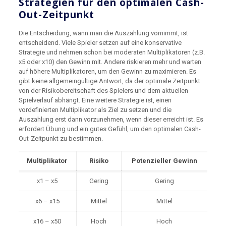
Strategien für den optimalen Cash-
Out-Zeitpunkt
Die Entscheidung, wann man die Auszahlung vornimmt, ist
entscheidend. Viele Spieler setzen auf eine konservative
Strategie und nehmen schon bei moderaten Multiplikatoren (z.B.
x5 oder x10) den Gewinn mit. Andere riskieren mehr und warten
auf höhere Multiplikatoren, um den Gewinn zu maximieren. Es
gibt keine allgemeingültige Antwort, da der optimale Zeitpunkt
von der Risikobereitschaft des Spielers und dem aktuellen
Spielverlauf abhängt. Eine weitere Strategie ist, einen
vordefinierten Multiplikator als Ziel zu setzen und die
Auszahlung erst dann vorzunehmen, wenn dieser erreicht ist. Es
erfordert Übung und ein gutes Gefühl, um den optimalen Cash-
Out-Zeitpunkt zu bestimmen.
Multiplikator
Risiko
Potenzieller Gewinn
x1 – x5
Gering
Gering
x6 – x15
Mittel
Mittel
x16 – x50
Hoch
Hoch