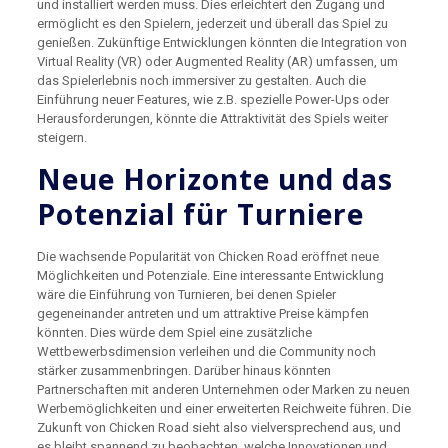
und installiert werden muss. Dies erleichtert den Zugang und
ermöglicht es den Spielern, jederzeit und überall das Spiel zu
genießen. Zukünftige Entwicklungen könnten die Integration von
Virtual Reality (VR) oder Augmented Reality (AR) umfassen, um
das Spielerlebnis noch immersiver zu gestalten. Auch die
Einführung neuer Features, wie z.B. spezielle Power-Ups oder
Herausforderungen, könnte die Attraktivität des Spiels weiter
steigern.
Neue Horizonte und das
Potenzial für Turniere
Die wachsende Popularität von Chicken Road eröffnet neue
Möglichkeiten und Potenziale. Eine interessante Entwicklung
wäre die Einführung von Turnieren, bei denen Spieler
gegeneinander antreten und um attraktive Preise kämpfen
könnten. Dies würde dem Spiel eine zusätzliche
Wettbewerbsdimension verleihen und die Community noch
stärker zusammenbringen. Darüber hinaus könnten
Partnerschaften mit anderen Unternehmen oder Marken zu neuen
Werbemöglichkeiten und einer erweiterten Reichweite führen. Die
Zukunft von Chicken Road sieht also vielversprechend aus, und
es bleibt spannend zu beobachten, welche Innovationen und