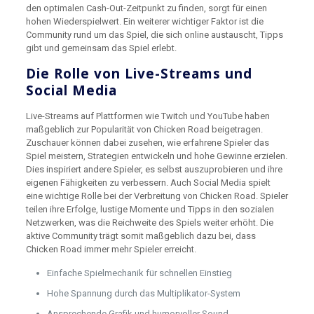
den optimalen Cash-Out-Zeitpunkt zu finden, sorgt für einen
hohen Wiederspielwert. Ein weiterer wichtiger Faktor ist die
Community rund um das Spiel, die sich online austauscht, Tipps
gibt und gemeinsam das Spiel erlebt.
Die Rolle von Live-Streams und
Social Media
Live-Streams auf Plattformen wie Twitch und YouTube haben
maßgeblich zur Popularität von Chicken Road beigetragen.
Zuschauer können dabei zusehen, wie erfahrene Spieler das
Spiel meistern, Strategien entwickeln und hohe Gewinne erzielen.
Dies inspiriert andere Spieler, es selbst auszuprobieren und ihre
eigenen Fähigkeiten zu verbessern. Auch Social Media spielt
eine wichtige Rolle bei der Verbreitung von Chicken Road. Spieler
teilen ihre Erfolge, lustige Momente und Tipps in den sozialen
Netzwerken, was die Reichweite des Spiels weiter erhöht. Die
aktive Community trägt somit maßgeblich dazu bei, dass
Chicken Road immer mehr Spieler erreicht.
Einfache Spielmechanik für schnellen Einstieg
Hohe Spannung durch das Multiplikator-System
Ansprechende Grafik und humorvoller Sound