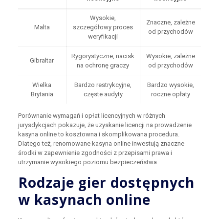
Wysokie,
Znaczne, zależne
Malta
szczegółowy proces
od przychodów
weryfikacji
Rygorystyczne, nacisk
Wysokie, zależne
Gibraltar
na ochronę graczy
od przychodów
Wielka
Bardzo restrykcyjne,
Bardzo wysokie,
Brytania
częste audyty
roczne opłaty
Porównanie wymagań i opłat licencyjnych w różnych
jurysdykcjach pokazuje, że uzyskanie licencji na prowadzenie
kasyna online to kosztowna i skomplikowana procedura.
Dlatego też, renomowane kasyna online inwestują znaczne
środki w zapewnienie zgodności z przepisami prawa i
utrzymanie wysokiego poziomu bezpieczeństwa.
Rodzaje gier dostępnych
w kasynach online