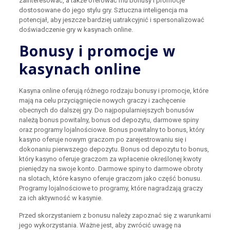
zainteresować, a także oferować mu bonusy i promocje
dostosowane do jego stylu gry. Sztuczna inteligencja ma
potencjał, aby jeszcze bardziej uatrakcyjnić i spersonalizować
doświadczenie gry w kasynach online.
Bonusy i promocje w
kasynach online
Kasyna online oferują różnego rodzaju bonusy i promocje, które
mają na celu przyciągnięcie nowych graczy i zachęcenie
obecnych do dalszej gry. Do najpopularniejszych bonusów
należą bonus powitalny, bonus od depozytu, darmowe spiny
oraz programy lojalnościowe. Bonus powitalny to bonus, który
kasyno oferuje nowym graczom po zarejestrowaniu się i
dokonaniu pierwszego depozytu. Bonus od depozytu to bonus,
który kasyno oferuje graczom za wpłacenie określonej kwoty
pieniędzy na swoje konto. Darmowe spiny to darmowe obroty
na slotach, które kasyno oferuje graczom jako część bonusu.
Programy lojalnościowe to programy, które nagradzają graczy
za ich aktywność w kasynie.
Przed skorzystaniem z bonusu należy zapoznać się z warunkami
jego wykorzystania. Ważne jest, aby zwrócić uwagę na