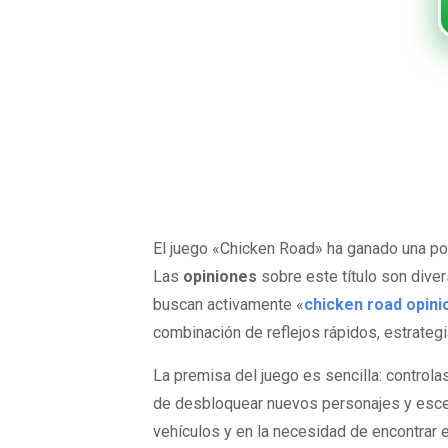
Increíble ave
chicken road
astutos y pac
El juego «Chicken Road» ha ganado una pop
Las
opiniones
sobre este título son dive
buscan activamente «
chicken road opini
combinación de reflejos rápidos, estrategi
La premisa del juego es sencilla: controla
de desbloquear nuevos personajes y escenar
vehículos y en la necesidad de encontrar 