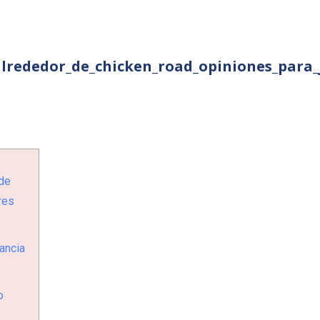
_alrededor_de_chicken_road_opiniones_para
 de
res
ancia
o