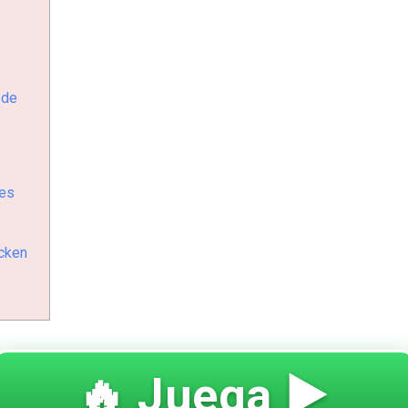
 de
nes
icken
🔥 Juega ▶️