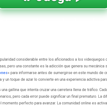
ntura virtual alrede
 opiniones para jug
ientes
ularidad considerable entre los aficionados a los videojuegos c
rsas, pero una constante es la adicción que genera su mecánica
ones
» para informarse antes de sumergirse en este mundo de cru
a y un toque de azar lo convierte en una experiencia adictiva pa
s una gallina que intenta cruzar una carretera llena de tráfico. C
ios, pero cada error puede significar un final prematuro. La dif
el momento perfecto para avanzar. La comunidad online es activa