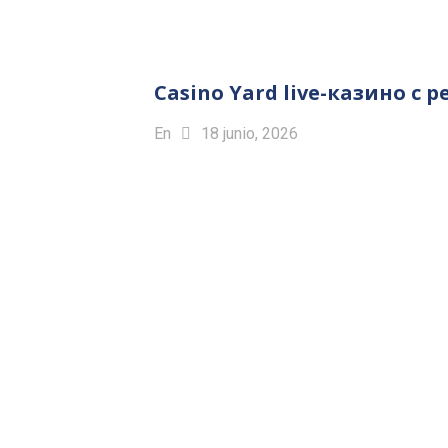
Casino Yard live-казино 
En
18 junio, 2026
Casino Yard 
дилерами и