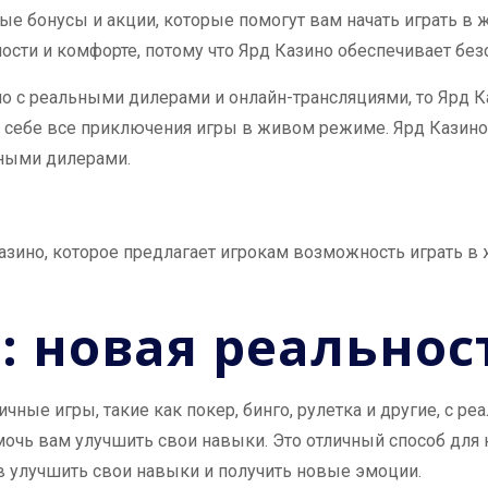
ные бонусы и акции, которые помогут вам начать играть 
ости и комфорте, потому что Ярд Казино обеспечивает без
 с реальными дилерами и онлайн-трансляциями, то Ярд К
 себе все приключения игры в живом режиме. Ярд Казино 
ьными дилерами.
казино, которое предлагает игрокам возможность играть 
: новая реальнос
ичные игры, такие как покер, бинго, рулетка и другие, с р
очь вам улучшить свои навыки. Это отличный способ для 
ов улучшить свои навыки и получить новые эмоции.