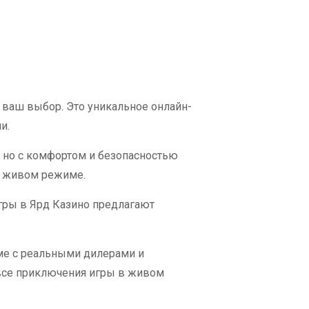
 ваш выбор. Это уникальное онлайн-
и.
, но с комфортом и безопасностью
в живом режиме.
игры в Ярд Казино предлагают
ме с реальными дилерами и
е все приключения игры в живом