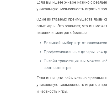
Если вы ищете живое казино с реальны
уникальную возможность играть с пр
Один из главных преимуществ лайв-к
опыт игры. Это означает, что вы може
навыки и выиграть больше.
Большой выбор игр: от классическ
Профессиональные дилеры: каждый
Онлайн-трансляция: вы можете на
честность игры.
Если вы ищете лайв-казино с реальным
уникальную возможность играть с пр
и честность игры.