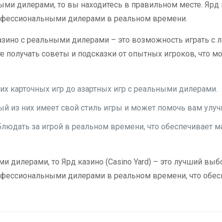
ми дилерами, то вы находитесь в правильном месте. Ярд к
офессиональными дилерами в реальном времени.
азино с реальными дилерами – это возможность играть с
те получать советы и подсказки от опытных игроков, что 
их карточных игр до азартных игр с реальными дилерами.
 из них имеет свой стиль игры и может помочь вам улуч
блюдать за игрой в реальном времени, что обеспечивает 
и дилерами, то Ярд казино (Casino Yard) – это лучший вы
офессиональными дилерами в реальном времени, что обе