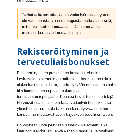
se muuttaa fiilistä.
Tärkeitä huomioita:
Usein vedonlyönnissä kyse ei
ole vain rahasta, vaan strategiasta, hetkestä ja siitä,
miten peli kertoo tarinaansa. Tämä kannattaa
muistaa, kun arvioit uusia alustoja.
Rekisteröityminen ja
tervetuliaisbonukset
Rekisteröitymisen prosessi on kasvanut yhdeksi
keskeiseksi kokemuksen mittariksi. Jos muistan oikein,
aluksi kaikki oli hidasta, mutta nykyään monella kasinolla
tilin luominen on nopeaa, joskus jopa
tunnistautumispohjaista. Bonukset ovat toinen iso tekijä.
Ne voivat olla ilmaiskierroksia, vedonlyöntibonuksia tai
yhdistelmiä, mutta ole tarkkana kierrätysvaatimusten
kanssa, ne muuttavat usein tarjouksen todellisen arvon.
En koskaan luota pelkkään numerokuvaukseen, siksi
luen bonusehdot läpi, ehkä vähän hitaasti ja varovaisesti,