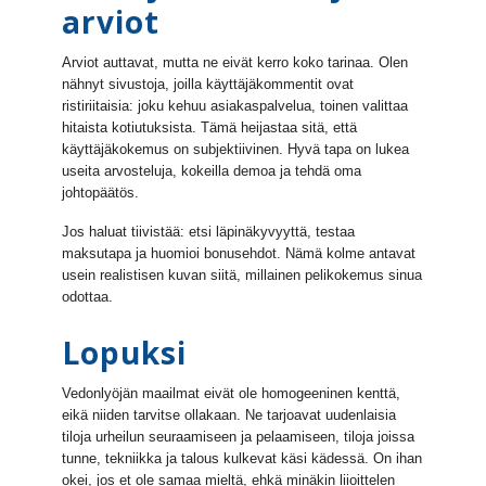
arviot
Arviot auttavat, mutta ne eivät kerro koko tarinaa. Olen
nähnyt sivustoja, joilla käyttäjäkommentit ovat
ristiriitaisia: joku kehuu asiakaspalvelua, toinen valittaa
hitaista kotiutuksista. Tämä heijastaa sitä, että
käyttäjäkokemus on subjektiivinen. Hyvä tapa on lukea
useita arvosteluja, kokeilla demoa ja tehdä oma
johtopäätös.
Jos haluat tiivistää: etsi läpinäkyvyyttä, testaa
maksutapa ja huomioi bonusehdot. Nämä kolme antavat
usein realistisen kuvan siitä, millainen pelikokemus sinua
odottaa.
Lopuksi
Vedonlyöjän maailmat eivät ole homogeeninen kenttä,
eikä niiden tarvitse ollakaan. Ne tarjoavat uudenlaisia
tiloja urheilun seuraamiseen ja pelaamiseen, tiloja joissa
tunne, tekniikka ja talous kulkevat käsi kädessä. On ihan
okei, jos et ole samaa mieltä, ehkä minäkin liioittelen