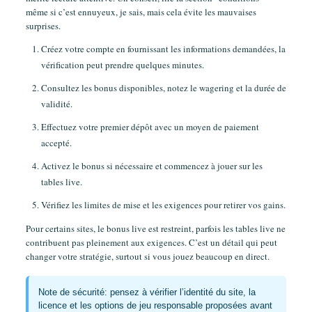
même si c’est ennuyeux, je sais, mais cela évite les mauvaises
surprises.
Créez votre compte en fournissant les informations demandées, la
vérification peut prendre quelques minutes.
Consultez les bonus disponibles, notez le wagering et la durée de
validité.
Effectuez votre premier dépôt avec un moyen de paiement
accepté.
Activez le bonus si nécessaire et commencez à jouer sur les
tables live.
Vérifiez les limites de mise et les exigences pour retirer vos gains.
Pour certains sites, le bonus live est restreint, parfois les tables live ne
contribuent pas pleinement aux exigences. C’est un détail qui peut
changer votre stratégie, surtout si vous jouez beaucoup en direct.
Note de sécurité: pensez à vérifier l’identité du site, la
licence et les options de jeu responsable proposées avant