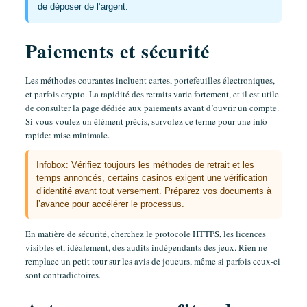
de déposer de l’argent.
Paiements et sécurité
Les méthodes courantes incluent cartes, portefeuilles électroniques,
et parfois crypto. La rapidité des retraits varie fortement, et il est utile
de consulter la page dédiée aux paiements avant d’ouvrir un compte.
Si vous voulez un élément précis, survolez ce terme pour une info
rapide:
mise minimale
.
Infobox: Vérifiez toujours les méthodes de retrait et les
temps annoncés, certains casinos exigent une vérification
d’identité avant tout versement. Préparez vos documents à
l’avance pour accélérer le processus.
En matière de sécurité, cherchez le protocole HTTPS, les licences
visibles et, idéalement, des audits indépendants des jeux. Rien ne
remplace un petit tour sur les avis de joueurs, même si parfois ceux-ci
sont contradictoires.