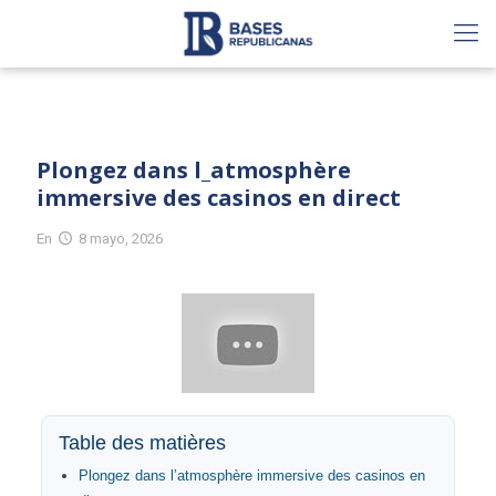
Plongez dans l_atmosphère
immersive des casinos en direct
En
8 mayo, 2026
Table des matières
Plongez dans l’atmosphère immersive des casinos en